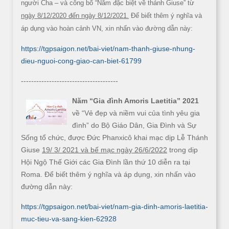
người Cha – và công bố “Năm đặc biệt về thánh Giuse” từ
ngày 8/12/2020 đến ngày 8/12/2021.
Để biết thêm ý nghĩa và
áp dụng vào hoàn cảnh VN, xin nhấn vào đường dẫn này:
https://tgpsaigon.net/bai-viet/nam-thanh-giuse-nhung-
dieu-nguoi-cong-giao-can-biet-61799
--------------------------------------
Năm “Gia đình Amoris Laetitia” 2021
về “Vẻ đẹp và niềm vui của tình yêu gia
đình” do Bộ Giáo Dân, Gia Đình và Sự
Sống tổ chức, được Đức Phanxicô khai mạc dịp Lễ Thánh
Giuse
19/ 3/ 2021 và bế mạc ngày 26/6/2022
trong dịp
Hội Ngộ Thế Giới các Gia Đình lần thứ 10 diễn ra tại
Roma. Để biết thêm ý nghĩa và áp dụng, xin nhấn vào
đường dẫn này:
https://tgpsaigon.net/bai-viet/nam-gia-dinh-amoris-laetitia-
muc-tieu-va-sang-kien-62928