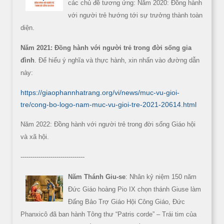
các chủ đề tương ứng: Năm 2020: Đồng hành
với người trẻ hướng tới sự trưởng thành toàn
diện.
Năm 2021: Đồng hành với người trẻ trong đời sống gia
đình
. Để hiểu ý nghĩa và thực hành, xin nhấn vào đường dẫn
này:
https://giaophannhatrang.org/vi/news/muc-vu-gioi-
tre/cong-bo-logo-nam-muc-vu-gioi-tre-2021-20614.html
Năm 2022: Đồng hành với người trẻ trong đời sống Giáo hội
và xã hội.
--------------------------------
Năm Thánh Giu-se
: Nhân kỷ niệm 150 năm
Đức Giáo hoàng Pio IX chọn thánh Giuse làm
Đấng Bảo Trợ Giáo Hội Công Giáo, Đức
Phanxicô đã ban hành Tông thư “Patris corde” – Trái tim của