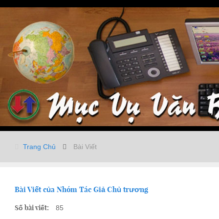
Trang Chủ
Bài Viết
Bài Viết của Nhóm Tác Giả Chủ trương
Số bài viết:
85