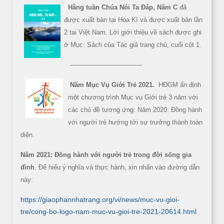
Hằng tuần Chúa Nói Ta Đáp, Năm C
đã
được xuất bản tại Hoa Kì và được xuất bản lần
2 tại Việt Nam. Lời giới thiệu về sách được ghi
ở Mục: Sách của Tác giả trang chủ, cuối cột 1.
------------------------------------
Năm Mục Vụ Giới Trẻ 2021.
HĐGM ấn định
một chương trình Mục vụ Giới trẻ 3 năm với
các chủ đề tương ứng: Năm 2020: Đồng hành
với người trẻ hướng tới sự trưởng thành toàn
diện.
Năm 2021: Đồng hành với người trẻ trong đời sống gia
đình
. Để hiểu ý nghĩa và thực hành, xin nhấn vào đường dẫn
này:
https://giaophannhatrang.org/vi/news/muc-vu-gioi-
tre/cong-bo-logo-nam-muc-vu-gioi-tre-2021-20614.html