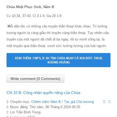
Chúa Nhật Phục Sinh, Năm B
Cv 10:34, 37-43; Cl 3:1-4; Ga 20:1-9
M
ỗi dân tộc có những câu truyện thần thoại khác nhau. Trí tưởng
tượng người ta càng giầu thì truyện càng thần thoại. Tuy nhiên câu
truyện của một người đã chết đi ba ngày, rồi tự mình sống lại, là
một truyện quá thần thoại, vượt sức tưởng tượng của loài người.
XEM THÊM: CNPS, B: ĐI TÌM CHÚA NGAY CẢ KHI ĐỨC TIN BỊ
KHỦNG HOẢNG
Write comment (0 Comments)
CN 10 B: Công nhận quyền năng của Chúa
Chuyên mục:
Chiêm niệm Năm B / Tác giả Chủ trương
Được đăng: Thứ năm, 06 Tháng 6 2024 00:25
Lm Trần Bình Trọng