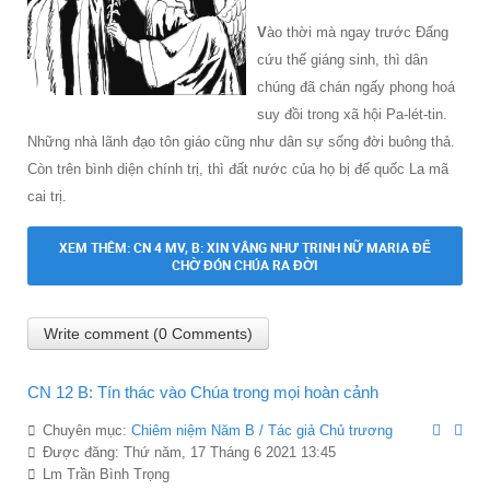
V
ào thời mà ngay trước Ðấng
cứu thế giáng sinh, thì dân
chúng đã chán ngấy phong hoá
suy đồi trong xã hội Pa-lét-tin.
Những nhà lãnh đạo tôn giáo cũng như dân sự sống đời buông thả.
Còn trên bình diện chính trị, thì đất nước của họ bị đế quốc La mã
cai trị.
XEM THÊM: CN 4 MV, B: XIN VÂNG NHƯ TRINH NỮ MARIA ĐỂ
CHỜ ĐÓN CHÚA RA ĐỜI
Write comment (0 Comments)
CN 12 B: Tín thác vào Chúa trong mọi hoàn cảnh
Chuyên mục:
Chiêm niệm Năm B / Tác giả Chủ trương
Được đăng: Thứ năm, 17 Tháng 6 2021 13:45
Lm Trần Bình Trọng