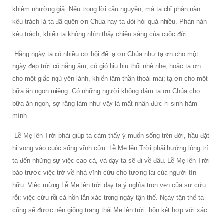
khiêm nhường giả. Nếu trong lời cầu nguyện, mà ta chỉ phàn nàn
kêu trách là ta đã quên ơn Chúa hay ta đòi hỏi quá nhiều. Phàn nàn
kêu trách, khiến ta không nhìn thấy chiều sáng của cuộc đời.
Hằng ngày ta có nhiều cơ hội để tạ ơn Chúa như tạ ơn cho một
ngày đẹp trời có nắng ấm, có gió hiu hiu thổi nhè nhẹ, hoặc tạ ơn
cho một giấc ngủ yên lành, khiến tâm thần thoải mái; tạ ơn cho một
bữa ăn ngon miệng. Có những người không dám tạ ơn Chúa cho
bữa ăn ngon, sợ rằng làm như vậy là mất nhân đức hi sinh hãm
mình
Lễ Mẹ lên Trời phải giúp ta cảm thấy ý muốn sống trên đời, hầu đặt
hi vọng vào cuộc sống vĩnh cửu. Lễ Mẹ lên Trời phải hướng lòng trí
ta đến những sự việc cao cả, và dạy ta sẽ đi về đâu. Lễ Mẹ lên Trời
báo trước việc trở về nhà vĩnh cửu cho tương lai của người tín
hữu. Việc mừng Lễ Mẹ lên trời dạy ta ý nghĩa trọn vẹn của sự cứu
rỗi: việc cứu rỗi cả hồn lẫn xác trong ngày tận thế. Ngày tận thế ta
cũng sẽ được nên giống trạng thái Mẹ lên trời: hồn kết hợp với xác.