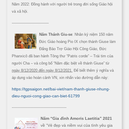
Năm 2022: Đồng hành với người trẻ trong đời sống Giáo hội
và xã hội.
--------------------------------
Năm Thánh Giu-se
: Nhân kỷ niệm 150 năm
Đức Giáo hoàng Pio IX chọn thánh Giuse làm
Đấng Bảo Trợ Giáo Hội Công Giáo, Đức
Phanxicô đã ban hành Tông thư “Patris corde” – Trái tim của
người Cha – và công bố “Năm đặc biệt về thánh Giuse” từ
ngày 8/12/2020 đến ngày 8/12/2021.
Để biết thêm ý nghĩa và
áp dụng vào hoàn cảnh VN, xin nhấn vào đường dẫn này:
https://tgpsaigon.net/bai-viet/nam-thanh-giuse-nhung-
dieu-nguoi-cong-giao-can-biet-61799
--------------------------------------
Năm “Gia đình Amoris Laetitia” 2021
về “Vẻ đẹp và niềm vui của tình yêu gia