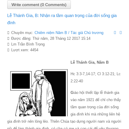
Write comment (0 Comments)
Lễ Thánh Gia, B: Nhận ra tầm quan trọng của đời sống gia
đình
Chuyên mục:
Chiêm niệm Năm B / Tác giả Chủ trương
Được đăng: Thứ năm, 28 Tháng 12 2017 15:14
Lm Trần Bình Trọng
Lượt xem: 4454
Lễ Thánh Gia, Năm B
Hc 3:3-7,14-17; Cl 3:12-21; Lc
2:22-40
G
iáo hội thiết lập lễ thánh gia
vào năm 1921 để chỉ cho thấy
tầm quan trọng của đời sống
gia đình khi mà những liên hệ
gia đình trở nên lỏng lẻo. Thiên Chúa tạo dựng người nam và người
nữ để làm thành gia đình, có cha có me và con cái để yêu thương