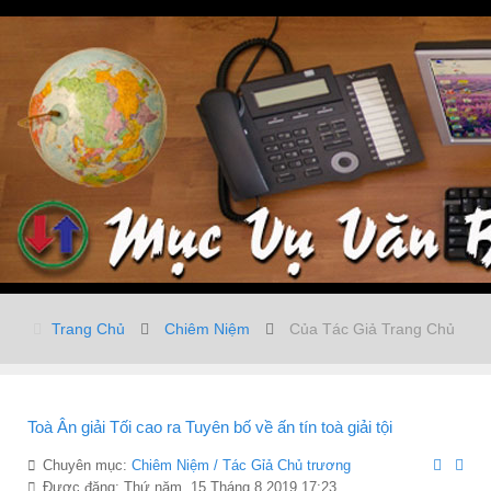
Trang Chủ
Chiêm Niệm
Của Tác Giả Trang Chủ
Toà Ân giải Tối cao ra Tuyên bố về ấn tín toà giải tội
Chuyên mục:
Chiêm Niệm / Tác Gỉả Chủ trương
Được đăng: Thứ năm, 15 Tháng 8 2019 17:23