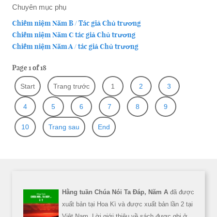
Chuyên mục phụ
Chiêm niệm Năm B / Tác giả Chủ trương
Chiêm niệm Năm C tác giả Chủ trương
Chiêm niệm Năm A / tác giả Chủ trương
Page 1 of 18
Start
Trang trước
1
2
3
4
5
6
7
8
9
10
Trang sau
End
Hằng tuần Chúa Nói Ta Đáp, Năm A
đã được
xuất bản tại Hoa Kì và được xuất bản lần 2 tại
Việt Nam. Lời giới thiệu về sách được ghi ở