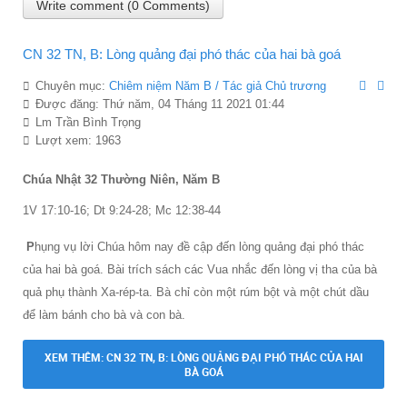
Write comment (0 Comments)
CN 32 TN, B: Lòng quảng đại phó thác của hai bà goá
Chuyên mục:
Chiêm niệm Năm B / Tác giả Chủ trương
Được đăng: Thứ năm, 04 Tháng 11 2021 01:44
Lm Trần Bình Trọng
Lượt xem: 1963
Chúa Nhật 32 Thường Niên, Năm B
1V 17:10-16; Dt 9:24-28; Mc 12:38-44
P
hụng vụ lời Chúa hôm nay đề cập đến lòng quảng đại phó thác
của hai bà goá. Bài trích sách các Vua nhắc đến lòng vị tha của bà
quả phụ thành Xa-rép-ta. Bà chỉ còn một rúm bột và một chút dầu
để làm bánh cho bà và con bà.
XEM THÊM: CN 32 TN, B: LÒNG QUẢNG ĐẠI PHÓ THÁC CỦA HAI
BÀ GOÁ