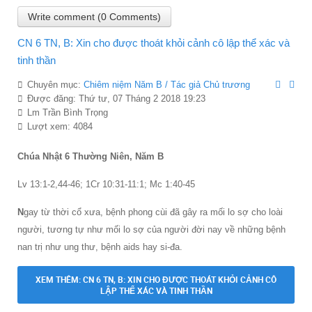
Write comment (0 Comments)
CN 6 TN, B: Xin cho được thoát khỏi cảnh cô lập thể xác và
tinh thần
Chuyên mục:
Chiêm niệm Năm B / Tác giả Chủ trương
Được đăng: Thứ tư, 07 Tháng 2 2018 19:23
Lm Trần Bình Trọng
Lượt xem: 4084
Chúa Nhật 6 Thường Niên, Năm B
Lv 13:1-2,44-46; 1Cr 10:31-11:1; Mc 1:40-45
N
gay từ thời cổ xưa, bệnh phong cùi đã gây ra mối lo sợ cho loài
người, tương tự như mối lo sợ của người đời nay về những bệnh
nan trị như ung thư, bệnh aids hay si-đa.
XEM THÊM: CN 6 TN, B: XIN CHO ĐƯỢC THOÁT KHỎI CẢNH CÔ
LẬP THỂ XÁC VÀ TINH THẦN