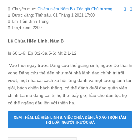
Chuyên mục:
Chiêm niệm Năm B / Tác giả Chủ trương
Được đăng: Thứ sáu, 01 Tháng 1 2021 17:00
Lm Trần Bình Trọng
Lượt xem: 2209
Lễ Chúa Hiển Linh, Năm B
Is 60:1-6; Ep 3:2-3a,5-6; Mt 2:1-12
V
ào thời ngay trước Ðấng cứu thế giáng sinh, người Do thái hi
vọng Ðấng cứu thế đến như một nhà lãnh đạo chính trị trổi
vượt, một nhà cải cách xã hội lừng danh và một tướng lãnh tài
giỏi, bách chiến bách thắng, có thể đánh đuổi đạo quân viễn
chinh La mã đang cai trị họ thời bấy giờ, hầu cho dân tộc họ
có thể ngẩng đầu lên với thiên hạ.
XEM THÊM: LỄ HIỂN LINH B: VIỆC CHÚA ĐẾN LÀ XÁO TRỘN TÂM
TRÍ LOÀI NGƯỜI TRƯỚC ĐÃ