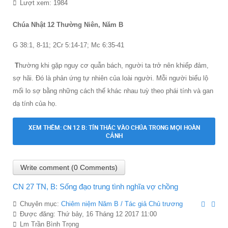
Lượt xem: 1984
Chúa Nhật 12 Thường Niên, Năm B
G 38:1, 8-11; 2Cr 5:14-17; Mc 6:35-41
T
hường khi gặp nguy cơ quẫn bách, người ta trở nên khiếp đảm,
sợ hãi. Ðó là phản ứng tự nhiên của loài người. Mỗi người biểu lộ
mối lo sợ bằng những cách thế khác nhau tuỳ theo phái tính và gan
dạ tính của họ.
XEM THÊM: CN 12 B: TÍN THÁC VÀO CHÚA TRONG MỌI HOÀN
CẢNH
Write comment (0 Comments)
CN 27 TN, B: Sống đạo trung tình nghĩa vợ chồng
Chuyên mục:
Chiêm niệm Năm B / Tác giả Chủ trương
Được đăng: Thứ bảy, 16 Tháng 12 2017 11:00
Lm Trần Bình Trọng