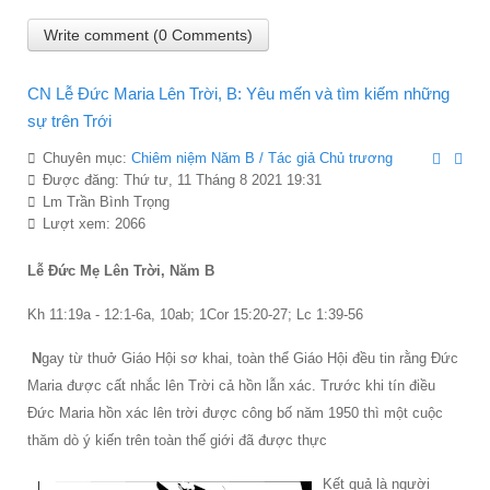
Write comment (0 Comments)
CN Lễ Đức Maria Lên Trời, B: Yêu mến và tìm kiếm những
sự trên Trới
Chuyên mục:
Chiêm niệm Năm B / Tác giả Chủ trương
Được đăng: Thứ tư, 11 Tháng 8 2021 19:31
Lm Trần Bình Trọng
Lượt xem: 2066
Lễ Ðức Mẹ Lên Trời, Năm B
Kh 11:19a - 12:1-6a, 10ab; 1Cor 15:20-27; Lc 1:39-56
N
gay từ thuở Giáo Hội sơ khai, toàn thể Giáo Hội đều tin rằng Ðức
Maria được cất nhắc lên Trời cả hồn lẫn xác. Trước khi tín điều
Ðức Maria hồn xác lên trời được công bố năm 1950 thì một cuộc
thăm dò ý kiến trên toàn thế giới đã được thực
Kết quả là người