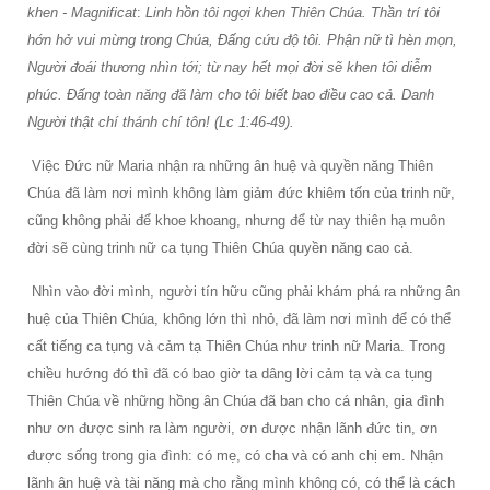
khen - Magnificat
:
Linh hồn tôi ngợi khen Thiên Chúa. Thần trí tôi
hớn hở vui mừng trong Chúa, Ðấng cứu độ tôi. Phận nữ tì hèn mọn,
Người đoái thương nhìn tới; từ nay hết mọi đời sẽ khen tôi diễm
phúc. Ðấng toàn năng đã làm cho tôi biết bao điều cao cả. Danh
Người thật chí thánh chí tôn! (Lc 1:46-49).
Việc Ðức nữ Maria nhận ra những ân huệ và quyền năng Thiên
Chúa đã làm nơi mình không làm giảm đức khiêm tốn của trinh nữ,
cũng không phải để khoe khoang, nhưng để từ nay thiên hạ muôn
đời sẽ cùng trinh nữ ca tụng Thiên Chúa quyền năng cao cả.
Nhìn vào đời mình, người tín hữu cũng phải khám phá ra những ân
huệ của Thiên Chúa, không lớn thì nhỏ, đã làm nơi mình để có thể
cất tiếng ca tụng và cảm tạ Thiên Chúa như trinh nữ Maria. Trong
chiều hướng đó thì đã có bao giờ ta dâng lời cảm tạ và ca tụng
Thiên Chúa về những hồng ân Chúa đã ban cho cá nhân, gia đình
như ơn được sinh ra làm người, ơn được nhận lãnh đức tin, ơn
được sống trong gia đình: có mẹ, có cha và có anh chị em. Nhận
lãnh ân huệ và tài năng mà cho rằng mình không có, có thể là cách