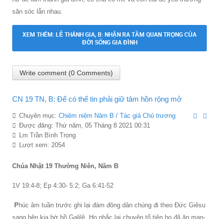
săn sóc lẫn nhau.
XEM THÊM: LỄ THÁNH GIA, B: NHẬN RA TẦM QUAN TRỌNG CỦA
ĐỜI SỐNG GIA ĐÌNH
Write comment (0 Comments)
CN 19 TN, B: Để có thể tin phải giữ tâm hồn rộng mở
Chuyên mục:
Chiêm niệm Năm B / Tác giả Chủ trương
Được đăng: Thứ năm, 05 Tháng 8 2021 00:31
Lm Trần Bình Trọng
Lượt xem: 2054
Chúa Nhật 19 Thường Niên, Năm B
1V 19:4-8; Ep 4:30- 5:2; Ga 6:41-52
P
húc âm tuần trước ghi lại đám đông dân chúng đi theo Ðức Giêsu
sang bên kia bờ hồ Galilê. Họ nhắc lại chuyện tổ tiên họ đã ăn man-