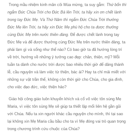
Trong mầu nhiệm kinh mân côi Mùa mừng, ta suy gẫm:
Thứ bốn thì
ngắm Ðức Chúa Trời cho Ðức Bà lên Trời, ta hãy xin ơn chết lành
trong tay Ðức Mẹ.
Và
Thứ Năm thì ngắm Ðức Chúa Trời thưởng
Ðức Mẹ lên Trời, ta hãy xin Ðức Mẹ phù hộ cho ta được thưởng
cùng Ðức Mẹ trên nước thiên đàng
. Ðể được chết lành trong tay
Ðức Mẹ và để được thưởng cùng Ðức Mẹ trên nước thiên đàng, ta
phải làm gì và sống như thế nào? Có bao giờ ta đã hướng lòng trí
về trời, hướng về những ý tưởng cao đẹp: chân, thiện, mỹ? Mỗi
tuần ta dành cho nước trời được bao nhiêu thời giờ để dâng thánh
lễ, cầu nguyện và làm việc từ thiện, bác ái? Hay ta chỉ mải miết với
những sự vật trần thế, không còn thời giờ cho Chúa, cho gia đình,
cho việc đạo đức, việc thiện hảo?
Giáo hội công giáo luôn khuyến khích và cổ võ việc tôn sùng Mẹ
Maria, vì việc tôn sùng Mẹ sẽ giúp ta thiết lập mối liên hệ gần gũi
với Chúa. Nếu ta xin người khác cầu nguyện cho mình, thì tại sao
lại không xin Mẹ Maria cầu bầu cho ta vì Mẹ đóng vai trò quan trọng
trong chương trình cứu chuộc của Chúa?