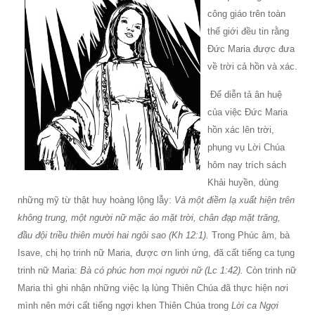
công giáo trên toàn
thế giới đều tin rằng
Ðức Maria được đưa
về trời cả hồn và xác.
Ðể diễn tả ân huệ
của việc Ðức Maria
hồn xác lên trời,
phụng vụ Lời Chúa
hôm nay trích sách
Khải huyền, dùng
những mỹ từ thật huy hoàng lộng lẫy:
Và một điềm lạ xuất hiện trên
không trung, một người nữ mặc áo mặt trời, chân đạp mặt trăng,
đầu đội triều thiên mười hai ngôi sao (Kh 12:1).
Trong Phúc âm, bà
Isave, chị họ trinh nữ Maria, được ơn linh ứng, đã cất tiếng ca tụng
trinh nữ Maria:
Bà có phúc hơn mọi người nữ (Lc 1:42).
Còn trinh nữ
Maria thì ghi nhận những việc lạ lùng Thiên Chúa đã thực hiện nơi
mình nên mới cất tiếng ngợi khen Thiên Chúa trong
Lời ca Ngợi