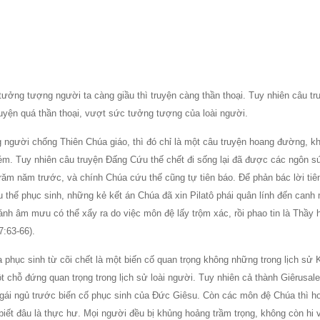
 tưởng tượng người ta càng giầu thì truyện càng thần thoại. Tuy nhiên câu tr
truyện quá thần thoại, vượt sức tưởng tượng của loài người.
 người chống Thiên Chúa giáo, thì đó chỉ là một câu truyện hoang đường, k
m. Tuy nhiên câu truyện Ðấng Cứu thế chết đi sống lại đã được các ngôn sứ
răm năm trước, và chính Chúa cứu thế cũng tự tiên báo. Ðể phản bác lời tiên
 thế phục sinh, những kẻ kết án Chúa đã xin Pilatô phái quân lính đến canh
ánh âm mưu có thể xẩy ra do việc môn đệ lấy trộm xác, rồi phao tin là Thầy 
7:63-66).
phục sinh từ cõi chết là một biến cố quan trọng không những trong lịch sử K
 chỗ đứng quan trọng trong lịch sử loài người. Tuy nhiên cả thành Giêrusal
gái ngủ trước biến cố phục sinh của Ðức Giêsu. Còn các môn đệ Chúa thì h
iết đâu là thực hư. Mọi người đều bị khủng hoảng trầm trọng, không còn hi 