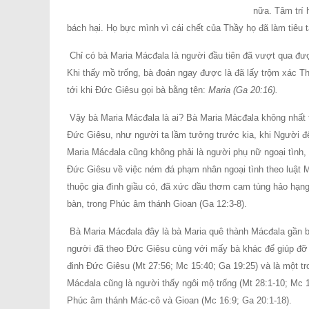
nữa. Tâm trí 
bách hại. Họ bực mình vì cái chết của Thầy họ đã làm tiêu t
Chỉ có bà Maria Mácđala là người đầu tiên đã vượt qua đượ
Khi thấy mồ trống, bà đoán ngay được là đã lấy trộm xác Th
tới khi Ðức Giêsu gọi bà bằng tên:
Maria (Ga 20:16).
Vậy bà Maria Mácđala là ai? Bà Maria Mácđala không nhất t
Ðức Giêsu, như người ta lầm tưởng trước kia, khi Người đ
Maria Mácđala cũng không phải là người phụ nữ ngoại tình,
Ðức Giêsu về việc ném đá phạm nhân ngoại tình theo luật 
thuộc gia đình giầu có, đã xức dầu thơm cam tùng hảo hạng
bàn, trong Phúc âm thánh Gioan (Ga 12:3-8).
Bà Maria Mácđala đây là bà Maria quê thành Mácđala gần biể
người đã theo Ðức Giêsu cùng với mấy bà khác để giúp đỡ 
đinh Ðức Giêsu (Mt 27:56; Mc 15:40; Ga 19:25) và là một t
Mácđala cũng là người thấy ngôi mộ trống (Mt 28:1-10; Mc 1
Phúc âm thánh Mác-cô và Gioan (Mc 16:9; Ga 20:1-18).