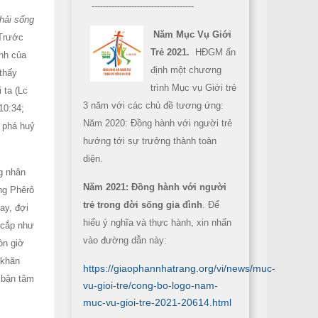
------------------------------------
hải sống
Năm Mục Vụ Giới
 Trước
Trẻ 2021.
HĐGM ấn
inh của
định một chương
thấy
trình Mục vụ Giới trẻ
 ta (Lc
3 năm với các chủ đề tương ứng:
10:34;
Năm 2020: Đồng hành với người trẻ
ứ phá huỷ
hướng tới sự trưởng thành toàn
diện.
g nhân
Năm 2021: Đồng hành với người
ng Phêrô
trẻ trong đời sống gia đình
. Để
ay, đợi
hiểu ý nghĩa và thực hành, xin nhấn
 cắp như
vào đường dẫn này:
òn giờ
 khăn
https://giaophannhatrang.org/vi/news/muc-
 bận tâm
vu-gioi-tre/cong-bo-logo-nam-
muc-vu-gioi-tre-2021-20614.html