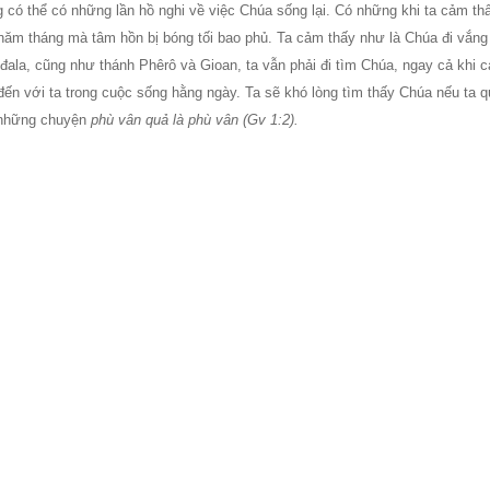
có thể có những lần hồ nghi về việc Chúa sống lại. Có những khi ta cảm t
ăm tháng mà tâm hồn bị bóng tối bao phủ. Ta cảm thấy như là Chúa đi vắng
ala, cũng như thánh Phêrô và Gioan, ta vẫn phải đi tìm Chúa, ngay cả khi 
n với ta trong cuộc sống hằng ngày. Ta sẽ khó lòng tìm thấy Chúa nếu ta 
i những chuyện
phù vân quả là phù vân (Gv 1:2).