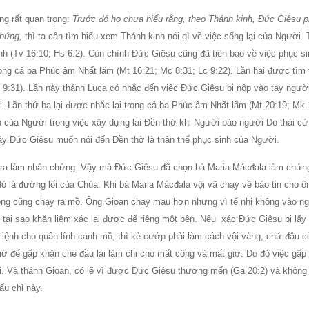
g rất quan trọng:
Trước đó họ chưa hiểu rằng, theo Thánh kinh, Ðức Giêsu p
chứng,
thì ta cần tìm hiểu xem Thánh kinh nói gì về việc sống lại của Người.
 (Tv 16:10; Hs 6:2). Còn chính Ðức Giêsu cũng đã tiên báo về việc phục s
ong cả ba Phúc âm Nhất lãm (Mt 16:21; Mc 8:31; Lc 9:22). Lần hai được tìm 
 9:31). Lần này thánh Luca có nhắc đến việc Ðức Giêsu bị nộp vào tay người
. Lần thứ ba lại được nhắc lại trong cả ba Phúc âm Nhất lãm (Mt 20:19; Mk 
nh của Người trong việc xây dựng lại Ðền thờ khi Người bảo người Do thái c
đây Ðức Giêsu muốn nói đến Ðền thờ là thân thể phục sinh của Người.
ng ra làm nhân chứng. Vậy mà Ðức Giêsu đã chọn bà Maria Mácđala làm chứn
đó là đường lối của Chúa. Khi bà Maria Mácđala vội vã chạy về báo tin cho ô
ông cũng chạy ra mồ. Ông Gioan chạy mau hơn nhưng vì tế nhị không vào ng
tại sao khăn liệm xác lại được để riêng một bên. Nếu xác Ðức Giêsu bị lấy
 lệnh cho quân lính canh mồ, thì kẻ cướp phải làm cách vội vàng, chứ đâu c
iờ để gấp khăn che đầu lại làm chi cho mất công và mất giờ. Do đó việc gấp
lại. Và thánh Gioan, có lẽ vì được Ðức Giêsu thương mến (Ga 20:2) và không
ấu chỉ này.