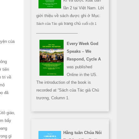
Kì và được xuất bản
lần 2 tại Việt Nam. Lời
giới thiệu về sách được ghi ở Mục:
trang chủ
Sách của Tác giả
cuối cột 1
___________________
uyện của
Every Week God
Speaks – We
Respond, Cycle A
hông
was published
 tiên
Online in the US.
 tri về
The introduction of the book is
 mộ
recorded at “Sách của Tác giả Chủ
họ đã
trương, Column 1.
itô giáo,
em bấy
oang
Hằng tuần Chúa Nói
vọng gì