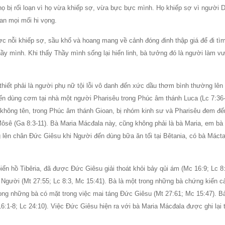
họ bị rối loạn vì họ vừa khiếp sợ, vừa bực bực mình. Họ khiếp sợ vì người D
an mọi mối hi vọng.
c nỗi khiếp sợ, sầu khổ và hoang mang về cảnh đóng đinh thập giá để đi tì
ầy mình. Khi thấy Thầy mình sống lại hiển linh, bà tưởng đó là người làm v
hiết phải là người phụ nữ tội lỗi vô danh đến xức dầu thơm bình thường lên
ến dùng cơm tại nhà một người Pharisêu trong Phúc âm thánh Luca (Lc 7:36-
 không tên, trong Phúc âm thánh Gioan, bị nhóm kinh sư và Pharisêu đem đế
Môsê (Ga 8:3-11). Bà Maria Mácđala này, cũng không phải là bà Maria, em b
 lên chân Ðức Giêsu khi Người đến dùng bữa ăn tối tại Bêtania, có bà Máct
n hồ Tibêria, đã được Ðức Giêsu giải thoát khỏi bảy qủi ám (Mc 16:9; Lc 8:2
Người (Mt 27:55; Lc 8:3, Mc 15:41). Bà là một trong những bà chứng kiến c
rong những bà có mặt trong việc mai táng Ðức Giêsu (Mt 27:61; Mc 15:47). B
6:1-8; Lc 24:10). Việc Ðức Giêsu hiện ra với bà Maria Mácđala được ghi lại 