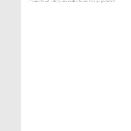
Comments will undergo moderation before they get published.