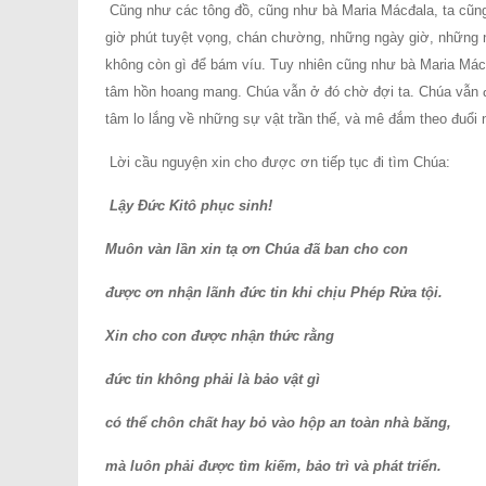
Cũng như các tông đồ, cũng như bà Maria Mácđala, ta cũng 
giờ phút tuyệt vọng, chán chường, những ngày giờ, những n
không còn gì để bám víu. Tuy nhiên cũng như bà Maria Mácđ
tâm hồn hoang mang. Chúa vẫn ở đó chờ đợi ta. Chúa vẫn đế
tâm lo lắng về những sự vật trần thế, và mê đắm theo đuổ
Lời cầu nguyện xin cho được ơn tiếp tục đi tìm Chúa:
Lậy Ðức Kitô phục sinh!
Muôn vàn lần xin tạ ơn Chúa đã ban cho con
được ơn nhận lãnh đức tin khi chịu Phép Rửa tội.
Xin cho con được nhận thức rằng
đức tin không phải là bảo vật gì
có thể chôn chất hay bỏ vào hộp an toàn nhà băng,
mà luôn phải được tìm kiếm, bảo trì và phát triển.