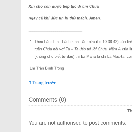
Xin cho con được tiếp tục đi tìm Chúa
ngay cả khi đức tin bị thử thách. Amen.
__________________________
Theo bản dịch Thánh kinh Tân ước (Lc 10:38-42) của lin
tuần Chúa nói với Ta – Ta đáp trả lời Chúa, Năm A
của li
(không cho biết từ đâu) thì bà Maria là chị bà Mác-ta, cò
Lm Trần Bình Trọng
Trang trước
Comments (
0
)
Th
You are not authorised to post comments.