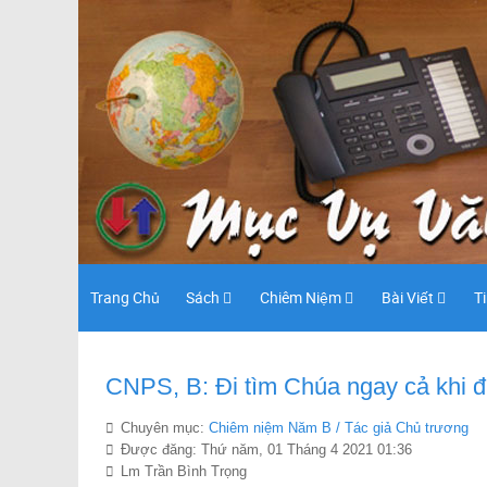
Trang Chủ
Sách
Chiêm Niệm
Bài Viết
T
CNPS, B: Đi tìm Chúa ngay cả khi đ
Chuyên mục:
Chiêm niệm Năm B / Tác giả Chủ trương
Được đăng: Thứ năm, 01 Tháng 4 2021 01:36
Lm Trần Bình Trọng