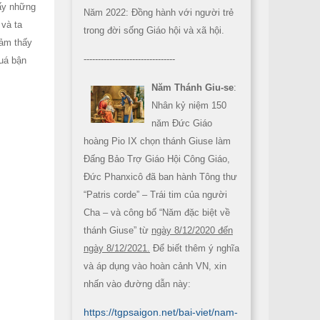
hấy những
Năm 2022: Đồng hành với người trẻ
 và ta
trong đời sống Giáo hội và xã hội.
cảm thấy
--------------------------------
quá bận
Năm Thánh Giu-se
:
Nhân kỷ niệm 150
năm Đức Giáo
hoàng Pio IX chọn thánh Giuse làm
Đấng Bảo Trợ Giáo Hội Công Giáo,
Đức Phanxicô đã ban hành Tông thư
“Patris corde” – Trái tim của người
Cha – và công bố “Năm đặc biệt về
thánh Giuse” từ
ngày 8/12/2020 đến
ngày 8/12/2021.
Để biết thêm ý nghĩa
và áp dụng vào hoàn cảnh VN, xin
nhấn vào đường dẫn này:
https://tgpsaigon.net/bai-viet/nam-