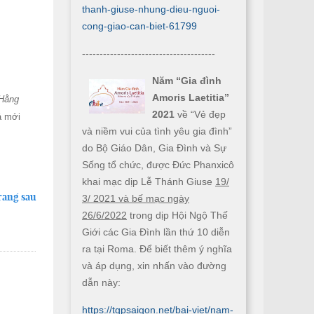
thanh-giuse-nhung-dieu-nguoi-
cong-giao-can-biet-61799
--------------------------------------
Năm “Gia đình
Amoris Laetitia”
Hằng
2021
về “Vẻ đẹp
á mới
và niềm vui của tình yêu gia đình”
do Bộ Giáo Dân, Gia Đình và Sự
Sống tổ chức, được Đức Phanxicô
khai mạc dịp Lễ Thánh Giuse
19/
rang sau
3/ 2021 và bế mạc ngày
26/6/2022
trong dịp Hội Ngộ Thế
Giới các Gia Đình lần thứ 10 diễn
ra tại Roma. Để biết thêm ý nghĩa
và áp dụng, xin nhấn vào đường
dẫn này:
https://tgpsaigon.net/bai-viet/nam-