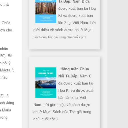
Ta Đáp, Năm B
đã
o thái
được xuất bản tại Hoa
Kì và được xuất bản
lần 2 tại Việt Nam. Lời
m Chúa.
giới thiệu về sách được ghi ở Mục:
ườn cho
Sách của Tác giả trang chủ cuối cột 1
 chân
50). Bà
n hỏi ý
Hằng tuần Chúa
1
à Mácta
,
Nói Ta Đáp, Năm C
a hầu
đã được xuất bản tại
Hoa Kì và được xuất
); là
bản lần 2 tại Việt
ảnh đóng
Nam. Lời giới thiệu về sách được
à Maria
ghi ở Mục: Sách của Tác giả trang
trong
chủ, cuối cột 1.