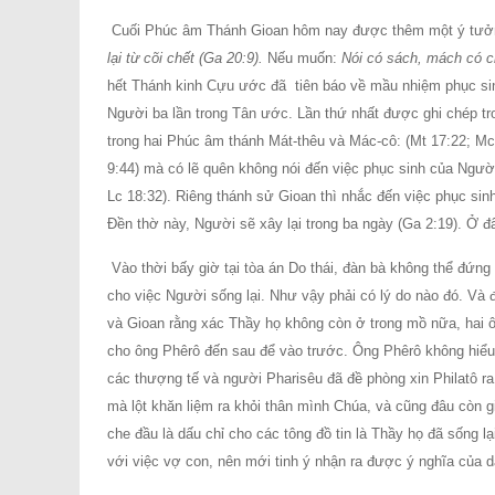
Cuối Phúc âm Thánh Gioan hôm nay được thêm một ý tưởn
lại từ cõi chết (Ga 20:9).
Nếu muốn:
Nói có sách, mách có 
hết Thánh kinh Cựu ước đã tiên báo về mầu nhiệm phục sinh
Người ba lần trong Tân ước. Lần thứ nhất được ghi chép tr
trong hai Phúc âm thánh Mát-thêu và Mác-cô: (Mt 17:22; Mc
9:44) mà có lẽ quên không nói đến việc phục sinh của Người
Lc 18:32). Riêng thánh sử Gioan thì nhắc đến việc phục si
Ðền thờ này, Người sẽ xây lại trong ba ngày (Ga 2:19). Ở 
Vào thời bấy giờ tại tòa án Do thái, đàn bà không thể đứ
cho việc Người sống lại. Như vậy phải có lý do nào đó. Và 
và Gioan rằng xác Thầy họ không còn ở trong mồ nữa, hai 
cho ông Phêrô đến sau để vào trước. Ông Phêrô không hiểu 
các thượng tế và người Pharisêu đã đề phòng xin Philatô ra
mà lột khăn liệm ra khỏi thân mình Chúa, và cũng đâu còn g
che đầu là dấu chỉ cho các tông đồ tin là Thầy họ đã sống 
với việc vợ con, nên mới tinh ý nhận ra được ý nghĩa của d