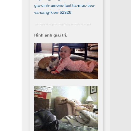
gia-dinh-amoris-laetitia-muc-tieu-
va-sang-kien-62928
--------------------------------------
Hình ảnh giải trí.