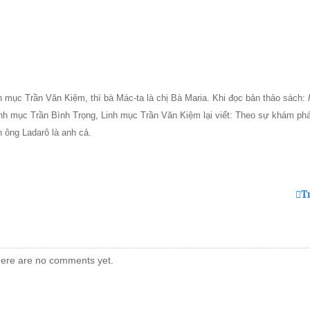
h mục Trần Văn Kiệm, thì bà Mác-ta là chị Bà Maria. Khi đọc bản thảo sách:
nh mục Trần Bình Trọng, Linh mục Trần Văn Kiệm lại viết: Theo sự khám ph
n ông Ladarô là anh cả.
T
ere are no comments yet.