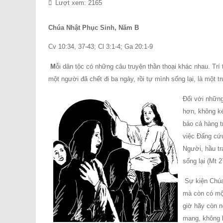
Lượt xem: 2165
Chúa Nhật Phục Sinh, Năm B
Cv 10:34, 37-43; Cl 3:1-4; Ga 20:1-9
M
ỗi dân tộc có những câu truyện thần thoại khác nhau. Trí
một người đã chết đi ba ngày, rồi tự mình sống lại, là một 
Ðối với những
hơn, không ké
báo cả hàng t
việc Ðấng cứu
Người, hầu tr
sống lại (Mt 2
Sự kiện Chúa 
mà còn có một
giờ hãy còn n
mang, không b