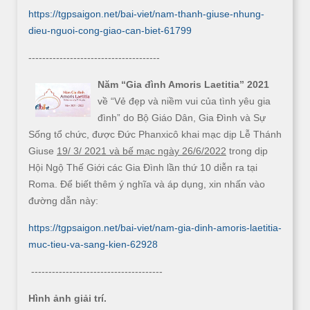
https://tgpsaigon.net/bai-viet/nam-thanh-giuse-nhung-
dieu-nguoi-cong-giao-can-biet-61799
--------------------------------------
Năm “Gia đình Amoris Laetitia” 2021
về “Vẻ đẹp và niềm vui của tình yêu gia
đình” do Bộ Giáo Dân, Gia Đình và Sự
Sống tổ chức, được Đức Phanxicô khai mạc dịp Lễ Thánh
Giuse
19/ 3/ 2021 và bế mạc ngày 26/6/2022
trong dịp
Hội Ngộ Thế Giới các Gia Đình lần thứ 10 diễn ra tại
Roma. Để biết thêm ý nghĩa và áp dụng, xin nhấn vào
đường dẫn này:
https://tgpsaigon.net/bai-viet/nam-gia-dinh-amoris-laetitia-
muc-tieu-va-sang-kien-62928
--------------------------------------
Hình ảnh giải trí.