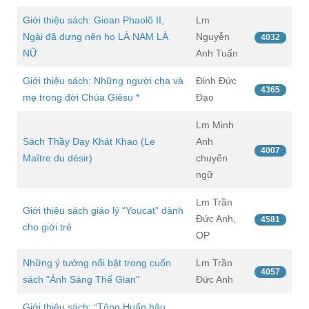
Giới thiệu sách: Gioan Phaolô II,
Lm
Ngài đã dựng nên họ LÀ NAM LÀ
Nguyễn
4032
NỮ
Anh Tuấn
Giới thiệu sách: Những người cha và
Đinh Đức
4365
mẹ trong đời Chúa Giêsu *
Đạo
Lm Minh
Sách Thầy Dạy Khát Khao (Le
Anh
4007
Maître du désir)
chuyển
ngữ
Lm Trần
Giới thiệu sách giáo lý “Youcat” dành
Đức Anh,
4581
cho giới trẻ
OP
Những ý tưởng nổi bật trong cuốn
Lm Trần
4057
sách "Ánh Sáng Thế Gian"
Đức Anh
Giới thiệu sách: “Tông Huấn hậu