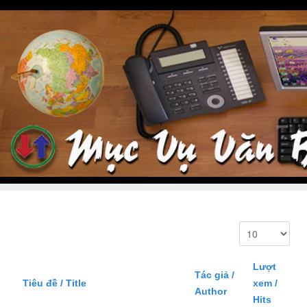
Lượt
Tác giả /
Tiêu đề / Title
xem /
Author
Hits