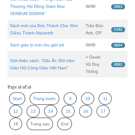
Thượng Hội Đồng Giám Mục
WHĐ
3963
VERBUM DOMINI”
Sách mới của Đức Thánh Cha: Đức
Trần Đức
5392
Giêsu Thành Nazareth
Anh, OP
Sách giáo lý mới cho giới trẻ
WHĐ
4604
+ Giuse
Giới thiệu sách: “Dấu Ấn 350 năm
Vũ Duy
4882
Giáo Hội Công Giáo Việt Nam”
Thống
Page 18 of 18
Start
Trang trước
9
10
11
12
13
14
15
16
17
18
Trang sau
End