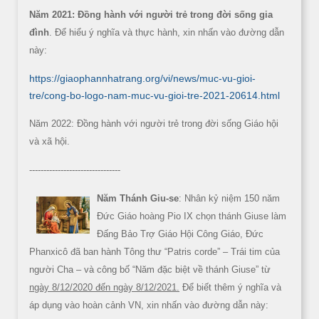
Năm 2021: Đồng hành với người trẻ trong đời sống gia
đình
. Để hiểu ý nghĩa và thực hành, xin nhấn vào đường dẫn
này:
https://giaophannhatrang.org/vi/news/muc-vu-gioi-
tre/cong-bo-logo-nam-muc-vu-gioi-tre-2021-20614.html
Năm 2022: Đồng hành với người trẻ trong đời sống Giáo hội
và xã hội.
--------------------------------
Năm Thánh Giu-se
: Nhân kỷ niệm 150 năm
Đức Giáo hoàng Pio IX chọn thánh Giuse làm
Đấng Bảo Trợ Giáo Hội Công Giáo, Đức
Phanxicô đã ban hành Tông thư “Patris corde” – Trái tim của
người Cha – và công bố “Năm đặc biệt về thánh Giuse” từ
ngày 8/12/2020 đến ngày 8/12/2021.
Để biết thêm ý nghĩa và
áp dụng vào hoàn cảnh VN, xin nhấn vào đường dẫn này: