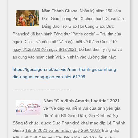
Năm Thánh Giu-se
: Nhân kỷ niệm 150 năm
Đức Giáo hoàng Pio IX chọn thánh Giuse làm
Đấng Bảo Trợ Giáo Hội Công Giáo, Đức
Phanxicô đã ban hành Tông thư “Patris corde” – Trái tim của
người Cha – và công bố “Năm đặc biệt về thánh Giuse” từ
ngày 8/12/2020 đến ngày 8/12/2021.
Để biết thêm ý nghĩa và
áp dụng vào hoàn cảnh VN, xin nhấn vào đường dẫn này:
https://tgpsaigon.net/bai-viet/nam-thanh-giuse-nhung-
dieu-nguoi-cong-giao-can-biet-61799
--------------------------------------
Năm “Gia đình Amoris Laetitia” 2021
về “Vẻ đẹp và niềm vui của tình yêu gia
đình” do Bộ Giáo Dân, Gia Đình và Sự
Sống tổ chức, được Đức Phanxicô khai mạc dịp Lễ Thánh
Giuse
19/ 3/ 2021 và bế mạc ngày 26/6/2022
trong dịp
Hội Ngộ Thế Giới các Gia Đình lần thứ 10 diễn ra tại