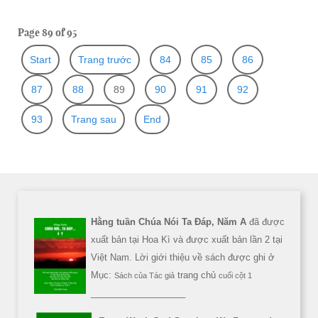
Page 89 of 95
Start
Trang trước
84
85
86
87
88
89
90
91
92
93
Trang sau
End
Hằng tuần Chúa Nói Ta Đáp, Năm A
đã được
xuất bản tại Hoa Kì và được xuất bản lần 2 tại
Việt Nam. Lời giới thiệu về sách được ghi ở
Mục:
trang chủ
Sách của Tác giả
cuối cột 1
___________________