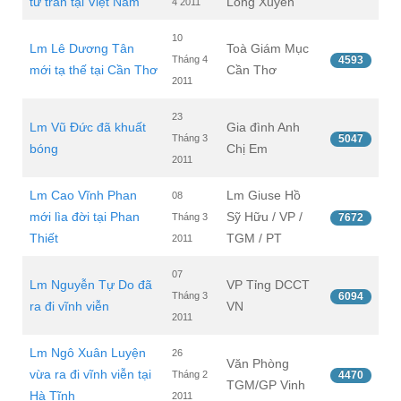
từ trần tại Việt Nam
Long Xuyên
4 2011
10
Lm Lê Dương Tân
Toà Giám Mục
Tháng 4
4593
mới tạ thế tại Cần Thơ
Cần Thơ
2011
23
Lm Vũ Đức đã khuất
Gia đình Anh
Tháng 3
5047
bóng
Chị Em
2011
Lm Cao Vĩnh Phan
Lm Giuse Hồ
08
mới lìa đời tại Phan
Sỹ Hữu / VP /
Tháng 3
7672
Thiết
TGM / PT
2011
07
Lm Nguyễn Tự Do đã
VP Tỉng DCCT
Tháng 3
6094
ra đi vĩnh viễn
VN
2011
Lm Ngô Xuân Luyện
26
Văn Phòng
vừa ra đi vĩnh viễn tại
Tháng 2
4470
TGM/GP Vinh
Hà Tĩnh
2011