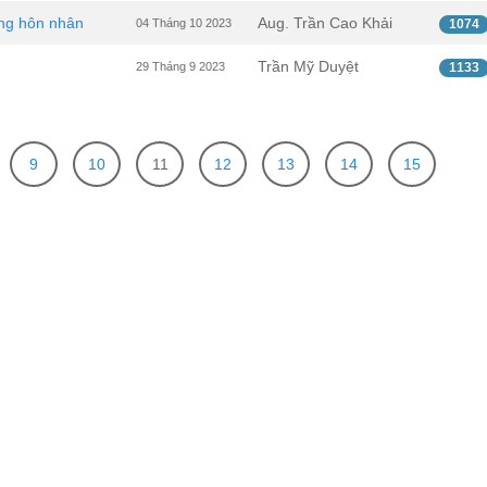
ống hôn nhân
Aug. Trần Cao Khải
04 Tháng 10 2023
1074
Trần Mỹ Duyệt
29 Tháng 9 2023
1133
9
10
11
12
13
14
15