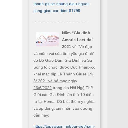
thanh-giuse-nhung-dieu-nguoi-
cong-giao-can-biet-61799
--------------------------------------
Năm “Gia đình
Amoris Laetitia”
2021
về “Vẻ đẹp
và niềm vui của tình yêu gia đình”
do Bộ Giáo Dân, Gia Đình và Sự
Sống tổ chức, được Đức Phanxicô
khai mạc dịp Lễ Thánh Giuse
19/
3/ 2021 và bế mạc ngày
26/6/2022
trong dịp Hội Ngộ Thế
Giới các Gia Đình lần thứ 10 diễn
ra tại Roma. Để biết thêm ý nghĩa
và áp dụng, xin nhấn vào đường
dẫn này:
https://tgpsaigon.net/bai-viet/nam-