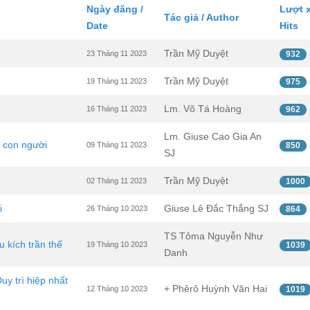
Ngày đăng /
Lượt 
Tác giả / Author
Date
Hits
Trần Mỹ Duyệt
23 Tháng 11 2023
932
Trần Mỹ Duyệt
19 Tháng 11 2023
975
Lm. Võ Tá Hoàng
16 Tháng 11 2023
962
Lm. Giuse Cao Gia An
i con người
09 Tháng 11 2023
850
SJ
Trần Mỹ Duyệt
02 Tháng 11 2023
1000
i
Giuse Lê Đắc Thắng SJ
26 Tháng 10 2023
864
TS Tôma Nguyễn Như
u kích trần thế
19 Tháng 10 2023
1039
Danh
y trì hiệp nhất
+ Phêrô Huỳnh Văn Hai
12 Tháng 10 2023
1019