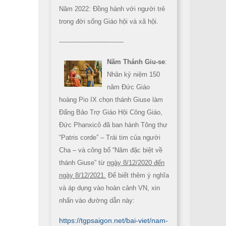
Năm 2022: Đồng hành với người trẻ
trong đời sống Giáo hội và xã hội.
--------------------------------
Năm Thánh Giu-se
:
Nhân kỷ niệm 150
năm Đức Giáo
hoàng Pio IX chọn thánh Giuse làm
Đấng Bảo Trợ Giáo Hội Công Giáo,
Đức Phanxicô đã ban hành Tông thư
“Patris corde” – Trái tim của người
Cha – và công bố “Năm đặc biệt về
thánh Giuse” từ
ngày 8/12/2020 đến
ngày 8/12/2021.
Để biết thêm ý nghĩa
và áp dụng vào hoàn cảnh VN, xin
nhấn vào đường dẫn này:
https://tgpsaigon.net/bai-viet/nam-