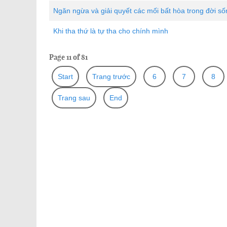
Ngăn ngừa và giải quyết các mối bất hòa trong đời s
Khi tha thứ là tự tha cho chính mình
Page 11 of 81
Start
Trang trước
6
7
8
Trang sau
End