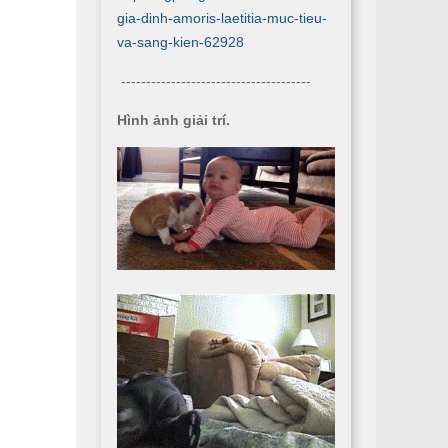
gia-dinh-amoris-laetitia-muc-tieu-
va-sang-kien-62928
--------------------------------------
Hình ảnh giải trí.