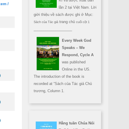
Kì và được xuất bản
xem /
lần 2 tại Việt Nam. Lời
giới thiệu về sách được ghi ở Mục:
trang chủ
Sách của Tác giả
cuối cột 1
___________________
Every Week God
Speaks – We
Respond, Cycle A
was published
Online in the US.
The introduction of the book is
recorded at “Sách của Tác giả Chủ
trương, Column 1.
Hằng tuần Chúa Nói