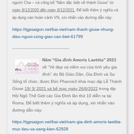
người Cha – và công bố “Năm đặc biệt về thánh Giuse” từ
ngày 8/12/2020 đến ngày 8/12/2021.
Để biết thêm ý nghĩa và
áp dụng vào hoàn cảnh VN, xin nhấn vào đường dẫn này:
https://tgpsaigon.net/bai-viet/nam-thanh-giuse-nhung-
dieu-nguoi-cong-giao-can-biet-61799
--------------------------------------
Năm “Gia đình Amoris Laetitia” 2021
về “Vẻ đẹp và niềm vui của tình yêu gia
đình” do Bộ Giáo Dân, Gia Đình và Sự
Sống tổ chức, được Đức Phanxicô khai mạc dịp Lễ Thánh
Giuse
19/ 3/ 2021 và bế mạc ngày 26/6/2022
trong dịp
Hội Ngộ Thế Giới các Gia Đình lần thứ 10 diễn ra tại
Roma. Để biết thêm ý nghĩa và áp dụng, xin nhấn vào
đường dẫn này:
https://tgpsaigon.net/bai-viet/nam-gia-dinh-amoris-laetitia-
muc-tieu-va-sang-kien-62928