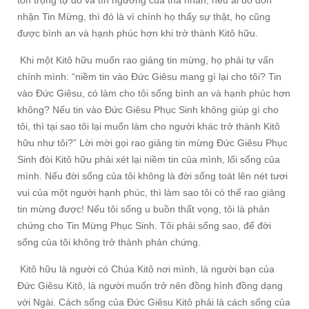
nhận Tin Mừng, thì đó là vì chính họ thấy sự thật, họ cũng
được bình an và hạnh phúc hơn khi trở thành Kitô hữu.
Khi một Kitô hữu muốn rao giảng tin mừng, họ phải tự vấn
chính mình: “niềm tin vào Đức Giêsu mang gì lại cho tôi? Tin
vào Đức Giêsu, có làm cho tôi sống bình an và hạnh phúc hơn
không? Nếu tin vào Đức Giêsu Phục Sinh không giúp gì cho
tôi, thì tại sao tôi lại muốn làm cho người khác trở thành Kitô
hữu như tôi?” Lời mời gọi rao giảng tin mừng Đức Giêsu Phục
Sinh đòi Kitô hữu phải xét lại niềm tin của mình, lối sống của
mình. Nếu đời sống của tôi không là đời sống toát lên nét tươi
vui của một người hạnh phúc, thì làm sao tôi có thể rao giảng
tin mừng được! Nếu tôi sống u buồn thất vọng, tôi là phản
chứng cho Tin Mừng Phục Sinh. Tôi phải sống sao, để đời
sống của tôi không trở thành phản chứng.
Kitô hữu là người có Chúa Kitô nơi mình, là người bạn của
Đức Giêsu Kitô, là người muốn trở nên đồng hình đồng dạng
với Ngài. Cách sống của Đức Giêsu Kitô phải là cách sống của