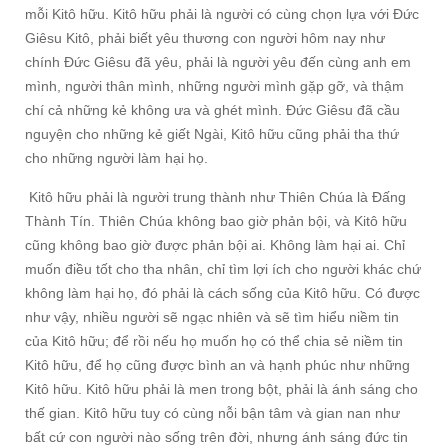
mỗi Kitô hữu. Kitô hữu phải là người có cùng chọn lựa với Đức
Giêsu Kitô, phải biết yêu thương con người hôm nay như
chính Đức Giêsu đã yêu, phải là người yêu đến cùng anh em
mình, người thân mình, những người mình gặp gỡ, và thậm
chí cả những kẻ không ưa và ghét mình. Đức Giêsu đã cầu
nguyện cho những kẻ giết Ngài, Kitô hữu cũng phải tha thứ
cho những người làm hại họ.
Kitô hữu phải là người trung thành như Thiên Chúa là Đấng
Thành Tín. Thiên Chúa không bao giờ phản bội, và Kitô hữu
cũng không bao giờ được phản bội ai. Không làm hại ai. Chỉ
muốn điều tốt cho tha nhân, chỉ tìm lợi ích cho người khác chứ
không làm hại họ, đó phải là cách sống của Kitô hữu. Có được
như vậy, nhiều người sẽ ngạc nhiên và sẽ tìm hiểu niềm tin
của Kitô hữu; để rồi nếu họ muốn họ có thể chia sẻ niềm tin
Kitô hữu, để họ cũng được bình an và hạnh phúc như những
Kitô hữu. Kitô hữu phải là men trong bột, phải là ánh sáng cho
thế gian. Kitô hữu tuy có cùng nỗi bận tâm và gian nan như
bất cứ con người nào sống trên đời, nhưng ánh sáng đức tin