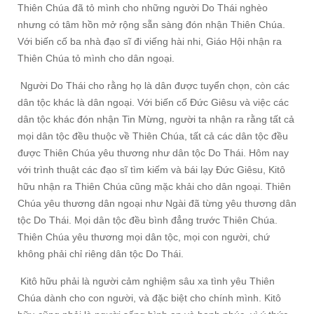
Thiên Chúa đã tỏ mình cho những người Do Thái nghèo
nhưng có tâm hồn mở rộng sẵn sàng đón nhận Thiên Chúa.
Với biến cố ba nhà đạo sĩ đi viếng hài nhi, Giáo Hội nhận ra
Thiên Chúa tỏ mình cho dân ngoại.
Người Do Thái cho rằng họ là dân được tuyển chọn, còn các
dân tộc khác là dân ngoại. Với biến cố Đức Giêsu và việc các
dân tộc khác đón nhận Tin Mừng, người ta nhận ra rằng tất cả
mọi dân tộc đều thuộc về Thiên Chúa, tất cả các dân tộc đều
được Thiên Chúa yêu thương như dân tộc Do Thái. Hôm nay
với trình thuật các đạo sĩ tìm kiếm và bái lạy Đức Giêsu, Kitô
hữu nhận ra Thiên Chúa cũng mặc khải cho dân ngoại. Thiên
Chúa yêu thương dân ngoại như Ngài đã từng yêu thương dân
tộc Do Thái. Mọi dân tộc đều bình đẳng trước Thiên Chúa.
Thiên Chúa yêu thương mọi dân tộc, mọi con người, chứ
không phải chỉ riêng dân tộc Do Thái.
Kitô hữu phải là người cảm nghiệm sâu xa tình yêu Thiên
Chúa dành cho con người, và đặc biệt cho chính mình. Kitô