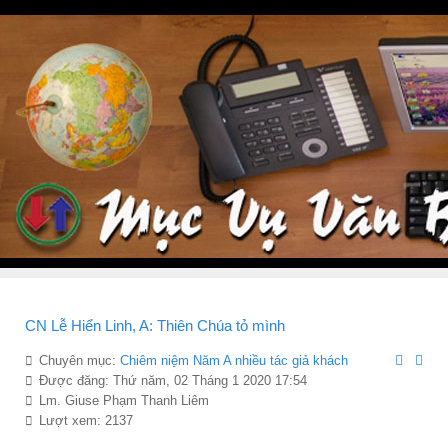
CN Lễ Hiển Linh, A: Thiên Chúa tỏ mình
Chuyên mục:
Chiêm niệ̣m Năm A nhiều tác giả khách
Được đăng: Thứ năm, 02 Tháng 1 2020 17:54
Lm. Giuse Phạm Thanh Liêm
Lượt xem: 2137