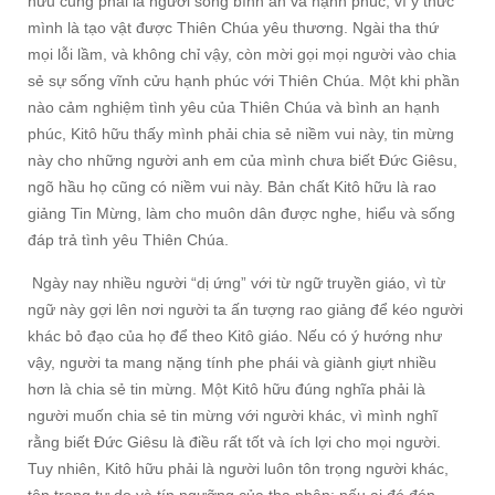
hữu cũng phải là người sống bình an và hạnh phúc, vì ý thức
mình là tạo vật được Thiên Chúa yêu thương. Ngài tha thứ
mọi lỗi lầm, và không chỉ vậy, còn mời gọi mọi người vào chia
sẻ sự sống vĩnh cửu hạnh phúc với Thiên Chúa. Một khi phần
nào cảm nghiệm tình yêu của Thiên Chúa và bình an hạnh
phúc, Kitô hữu thấy mình phải chia sẻ niềm vui này, tin mừng
này cho những người anh em của mình chưa biết Đức Giêsu,
ngõ hầu họ cũng có niềm vui này. Bản chất Kitô hữu là rao
giảng Tin Mừng, làm cho muôn dân được nghe, hiểu và sống
đáp trả tình yêu Thiên Chúa.
Ngày nay nhiều người “dị ứng” với từ ngữ truyền giáo, vì từ
ngữ này gợi lên nơi người ta ấn tượng rao giảng để kéo người
khác bỏ đạo của họ để theo Kitô giáo. Nếu có ý hướng như
vậy, người ta mang nặng tính phe phái và giành giựt nhiều
hơn là chia sẻ tin mừng. Một Kitô hữu đúng nghĩa phải là
người muốn chia sẻ tin mừng với người khác, vì mình nghĩ
rằng biết Đức Giêsu là điều rất tốt và ích lợi cho mọi người.
Tuy nhiên, Kitô hữu phải là người luôn tôn trọng người khác,
tôn trọng tự do và tín ngưỡng của tha nhân; nếu ai đó đón