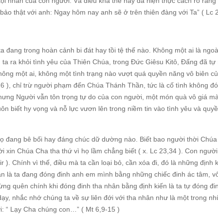
ội nhân của con người. Và điều khả thể này đã hiện thực cách rõ ràng 
bảo thật với anh: Ngay hôm nay anh sẽ ở trên thiên đàng với Ta” ( Lc 2
đang trong hoàn cảnh bi đát hay tồi tệ thế nào. Không một ai là ngoài
 ta ra khỏi tình yêu của Thiên Chúa, trong Đức Giêsu Kitô, Đấng đã t
 Không một ai, không một tình trạng nào vượt quá quyền năng vô biên c
26 ), chỉ trừ người phạm đến Chúa Thánh Thần, tức là cố tình không đ
nhưng Người vẫn tôn trọng tự do của con người, một món quà vô giá m
uôn biết hy vọng và nỗ lực vươn lên trong niềm tin vào tình yêu và quy
họ đang bê bối hay đáng chúc dữ dường nào. Biết bao người thời Chúa
 xin Chúa Cha tha thứ vì họ lầm chẳng biết ( x. Lc 23,34 ). Con người
 ). Chính vì thế, điều mà ta cần loại bỏ, cần xóa đi, đó là những định 
hân là ta đang đóng đinh anh em mình bằng những chiếc đinh ác tâm, vô
đừng quên chính khi đóng đinh tha nhân bằng định kiến là ta tự đóng đi
y, nhắc nhớ chúng ta về sự liên đới với tha nhân như là một trong n
i: “ Lạy Cha chúng con…” ( Mt 6,9-15 )