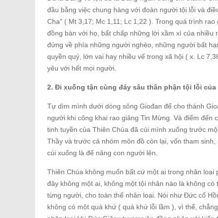
đầu bằng việc chung hàng với đoàn người tội lỗi và đ
Cha” ( Mt 3,17; Mc 1,11; Lc 1,22 ). Trong quá trình ra
đồng bàn với họ, bất chấp những lời xầm xì của nhiều n
đứng về phía những người nghèo, những người bất hạnh
quyền quý, lớn vai hay nhiều vế trong xã hội ( x. Lc 7
yêu với hết mọi người.
2. Đi xuống tận cùng đáy sâu thân phận tội lỗi củ
Tự dìm mình dưới dòng sông Giođan để cho thánh Gioa
người khi công khai rao giảng Tin Mừng. Và điểm đến c
tinh tuyền của Thiên Chúa đã cúi mình xuống trước một
Thầy và trước cả nhóm môn đồ còn lại, vốn tham sinh, 
cúi xuống là để nâng con người lên.
Thiên Chúa không muốn bất cứ một ai trong nhân loại 
đây không một ai, không một tội nhân nào là không có 
từng người, cho toàn thể nhân loại. Nói như Đức cố H
không có một quá khứ ( quá khứ lỗi lầm ), vì thế, chẳn