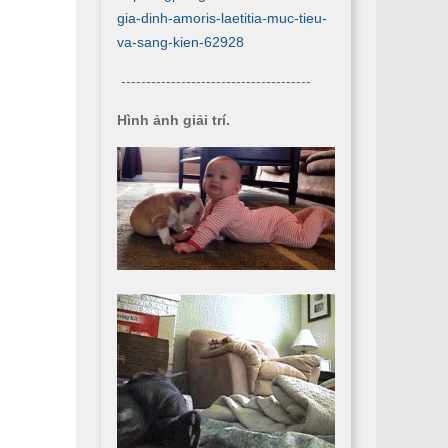
gia-dinh-amoris-laetitia-muc-tieu-
va-sang-kien-62928
--------------------------------------
Hình ảnh giải trí.