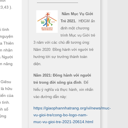
với
------------------------------------
3,43 ).
Năm Mục Vụ Giới
Trẻ 2021.
HĐGM ấn
định một chương
 tình
trình Mục vụ Giới trẻ
ự nguyện
3 năm với các chủ đề tương ứng:
ủa Thiên
Năm 2020: Đồng hành với người trẻ
ón nhận
à Người
hướng tới sự trưởng thành toàn
ền năng
diện.
Năm 2021: Đồng hành với người
 Giêsu
trẻ trong đời sống gia đình
. Để
 là hữu
hiểu ý nghĩa và thực hành, xin nhấn
kiến của
vào đường dẫn này:
 tình.
https://giaophannhatrang.org/vi/news/muc-
nh số
vu-gioi-tre/cong-bo-logo-nam-
hững
muc-vu-gioi-tre-2021-20614.html