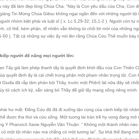
iều này đã làm đẹp lòng Chúa Cha: “Này là Con yêu dấu của Cha, Con đ
o giảng Tin Mừng Chúa Giêsu không ngại ngần đến với những người tội l
gười nhóm biệt phái và luật sĩ ( x. Lc 5,29-32; 15,1-2 ). Người còn tự
, cô thế, kém phận, dĩ nhiên vẫn không từ chối lời mời của những ng
,36-50 ). Tất cả những sự việc ấy nói lên rằng Chúa Cứu Thế muốn bày t
a kiếp người để nâng mọi người lên:
n Tẩy giả làm phép thanh tẩy là quyết định khởi đầu của Con Thiên 
ủa quyết định ấy là cái chết trong phận một phạm nhân trọng tội. Con
 Giuđa đã rắp tâm phản bội Thầy, trước một Phêrô lát nữa đây sẽ chố
úy tử cách ích kỷ, sẵn sàng bỏ Thầy để giữ lấy mạng sống riêng mình
phải hư mất. Đấng Cứu độ đã đi xuống tận cùng của cảnh kiếp tội nhân
thể được tha thứ và cứu sống. Một tuơng lai tràn trề hy vọng đang mở 
ồng Y Phanxicô Xavie Nguyễn Văn Thuận: “ Không một thánh nhân nào 
g có một tội nhân nào mà chẳng có một tương lai”. Sự khả thể đang mở