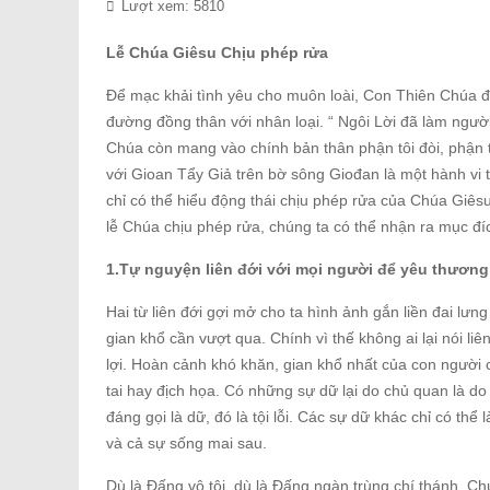
Lượt xem: 5810
Lễ Chúa Giêsu Chịu phép rửa
Để mạc khải tình yêu cho muôn loài, Con Thiên Chúa đ
đường đồng thân với nhân loại. “ Ngôi Lời đã làm ngườ
Chúa còn mang vào chính bản thân phận tôi đòi, phận 
với Gioan Tẩy Giả trên bờ sông Giođan là một hành vi thậ
chỉ có thể hiểu động thái chịu phép rửa của Chúa Giês
lễ Chúa chịu phép rửa, chúng ta có thể nhận ra mục đ
1.Tự nguyện liên đới với mọi người để yêu thương
Hai từ liên đới gợi mở cho ta hình ảnh gắn liền đai lư
gian khổ cần vượt qua. Chính vì thế không ai lại nói 
lợi. Hoàn cảnh khó khăn, gian khổ nhất của con người 
tai hay địch họa. Có những sự dữ lại do chủ quan là do 
đáng gọi là dữ, đó là tội lỗi. Các sự dữ khác chỉ có thể 
và cả sự sống mai sau.
Dù là Đấng vô tội, dù là Đấng ngàn trùng chí thánh, C