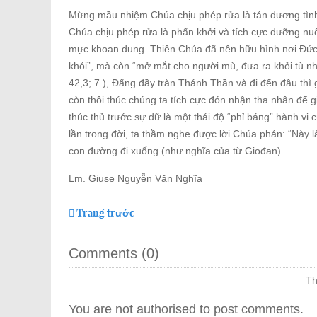
Mừng mầu nhiệm Chúa chịu phép rửa là tán dương tình
Chúa chịu phép rửa là phấn khởi và tích cực dưỡng nuô
mực khoan dung. Thiên Chúa đã nên hữu hình nơi Đức K
khói”, mà còn “mở mắt cho người mù, đưa ra khỏi tù nhữ
42,3; 7 ), Đấng đầy tràn Thánh Thần và đi đến đâu thì 
còn thôi thúc chúng ta tích cực đón nhận tha nhân để 
thúc thủ trước sự dữ là một thái độ “phỉ báng” hành v
lần trong đời, ta thầm nghe được lời Chúa phán: “Này 
con đường đi xuống (như nghĩa của từ Giođan).
Lm. Giuse Nguyễn Văn Nghĩa
Trang trước
Comments (
0
)
Th
You are not authorised to post comments.