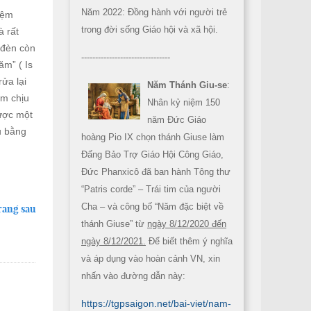
Năm 2022: Đồng hành với người trẻ
iệm
trong đời sống Giáo hội và xã hội.
à rất
 đèn còn
--------------------------------
ăm” ( Is
ửa lại
Năm Thánh Giu-se
:
am chịu
Nhân kỷ niệm 150
được một
năm Đức Giáo
u bằng
hoàng Pio IX chọn thánh Giuse làm
Đấng Bảo Trợ Giáo Hội Công Giáo,
Đức Phanxicô đã ban hành Tông thư
“Patris corde” – Trái tim của người
Cha – và công bố “Năm đặc biệt về
rang sau
thánh Giuse” từ
ngày 8/12/2020 đến
ngày 8/12/2021.
Để biết thêm ý nghĩa
và áp dụng vào hoàn cảnh VN, xin
nhấn vào đường dẫn này:
https://tgpsaigon.net/bai-viet/nam-