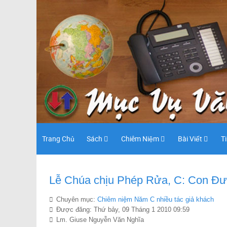
Trang Chủ
Sách
Chiêm Niệm
Bài Viết
T
Lễ Chúa chịu Phép Rửa, C: Con Đ
Chuyên mục:
Chiêm niệ̣m Năm C nhiều tác giả khách
Được đăng: Thứ bảy, 09 Tháng 1 2010 09:59
Lm. Giuse Nguyễn Văn Nghĩa