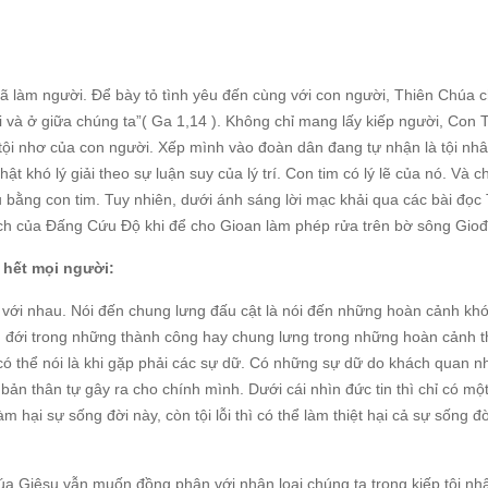
ã làm người. Để bày tỏ tình yêu đến cùng với con người, Thiên Chúa 
i và ở giữa chúng ta”( Ga 1,14 ). Không chỉ mang lấy kiếp người, Con 
tội nhơ của con người. Xếp mình vào đoàn dân đang tự nhận là tội nh
t khó lý giải theo sự luận suy của lý trí. Con tim có lý lẽ của nó. Và c
u bằng con tim. Tuy nhiên, dưới ánh sáng lời mạc khải qua các bài đọc
ích của Đấng Cứu Độ khi để cho Gioan làm phép rửa trên bờ sông Giođ
 hết mọi người:
ng với nhau. Nói đến chung lưng đấu cật là nói đến những hoàn cảnh kh
liên đới trong những thành công hay chung lưng trong những hoàn cảnh 
có thể nói là khi gặp phải các sự dữ. Có những sự dữ do khách quan n
bản thân tự gây ra cho chính mình. Dưới cái nhìn đức tin thì chỉ có mộ
làm hại sự sống đời này, còn tội lỗi thì có thể làm thiệt hại cả sự sống đ
húa Giêsu vẫn muốn đồng phận với nhân loại chúng ta trong kiếp tội nh