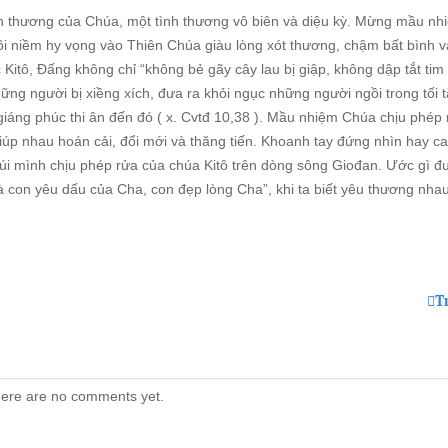
 thương của Chúa, một tình thương vô biên và diệu kỳ. Mừng mầu nh
i niềm hy vọng vào Thiên Chúa giàu lòng xót thương, chậm bất bình v
itô, Đấng không chỉ “không bẻ gãy cây lau bị giập, không dập tắt tim
ng người bị xiềng xích, đưa ra khỏi ngục những người ngồi trong tối t
giáng phúc thi ân đến đó ( x. Cvtđ 10,38 ). Mầu nhiệm Chúa chịu phép r
giúp nhau hoán cải, đổi mới và thăng tiến. Khoanh tay đứng nhìn hay c
i cúi mình chịu phép rửa của chúa Kitô trên dòng sông Giođan. Ước gì 
là con yêu dấu của Cha, con đẹp lòng Cha”, khi ta biết yêu thương nha
T
ere are no comments yet.