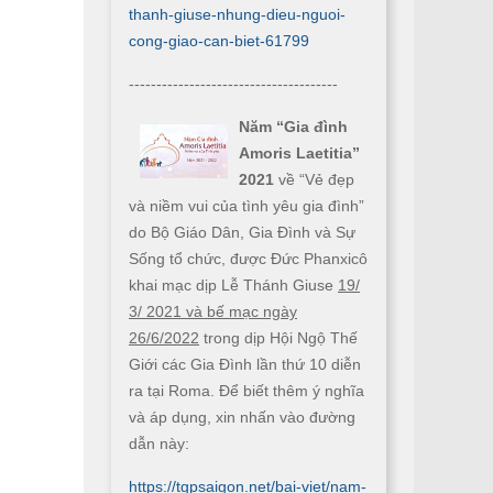
thanh-giuse-nhung-dieu-nguoi-
cong-giao-can-biet-61799
--------------------------------------
Năm “Gia đình
Amoris Laetitia”
2021
về “Vẻ đẹp
và niềm vui của tình yêu gia đình”
do Bộ Giáo Dân, Gia Đình và Sự
Sống tổ chức, được Đức Phanxicô
khai mạc dịp Lễ Thánh Giuse
19/
3/ 2021 và bế mạc ngày
26/6/2022
trong dịp Hội Ngộ Thế
Giới các Gia Đình lần thứ 10 diễn
ra tại Roma. Để biết thêm ý nghĩa
và áp dụng, xin nhấn vào đường
dẫn này:
https://tgpsaigon.net/bai-viet/nam-