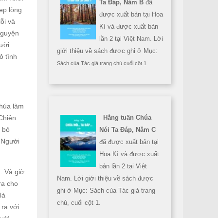
Ta Đáp, Năm B
đã
ẹp lòng
được xuất bản tại Hoa
ỗi và
Kì và được xuất bản
 nguyện
lần 2 tại Việt Nam. Lời
ười
giới thiệu về sách được ghi ở Mục:
ỏ tình
Sách của Tác giả trang chủ cuối cột 1
Chúa làm
 Chiên
Hằng tuần Chúa
i bỏ
Nói Ta Đáp, Năm C
. Người
đã được xuất bản tại
Hoa Kì và được xuất
bản lần 2 tại Việt
. Và giờ
Nam. Lời giới thiệu về sách được
ra cho
ghi ở Mục: Sách của Tác giả trang
là
chủ, cuối cột 1.
 ra với