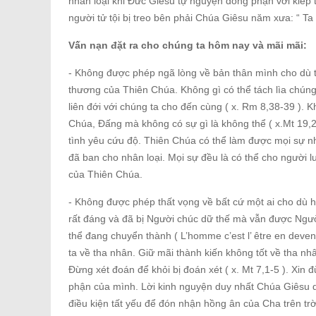
nhân loại khi Đức Giêsu tự nguyện đồng phận với kiếp t
người tử tội bị treo bên phải Chúa Giêsu năm xưa: “ Ta 
Vấn nạn đặt ra cho chúng ta hôm nay và mãi mãi:
- Không được phép ngã lòng về bản thân mình cho dù ta 
thương của Thiên Chúa. Không gì có thể tách lìa chúng
liên đới với chúng ta cho đến cùng ( x. Rm 8,38-39 ).
Chúa, Đấng mà không có sự gì là không thể ( x.Mt 19,
tình yêu cứu độ. Thiên Chúa có thể làm được mọi sự 
đã ban cho nhân loại. Mọi sự đều là có thể cho người l
của Thiên Chúa.
- Không được phép thất vọng về bất cứ một ai cho dù 
rất đáng và đã bị Người chúc dữ thế mà vẫn được Người
thể đang chuyển thành ( L’homme c’est l’ être en devenir
ta về tha nhân. Giữ mãi thành kiến không tốt về tha n
Đừng xét đoán để khỏi bị đoán xét ( x. Mt 7,1-5 ). Xin 
phận của mình. Lời kinh nguyện duy nhất Chúa Giêsu dạ
điều kiện tất yếu để đón nhận hồng ân của Cha trên trờ