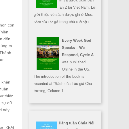
Kì và được xuất bản
lần 2 tại Việt Nam. Lời
giới thiệu về sách được ghi ở Mục:
trang chủ
Sách của Tác giả
cuối cột 1
chọn con
___________________
Thiên
ân đến
Every Week God
húng ta
Speaks – We
 Thánh
Respond, Cycle A
an.
was published
Online in the US.
The introduction of the book is
ó khăn,
recorded at “Sách của Tác giả Chủ
thuận
trương, Column 1.
hư thiên
t sự dữ
ời này
Hằng tuần Chúa Nói
ân. Khởi