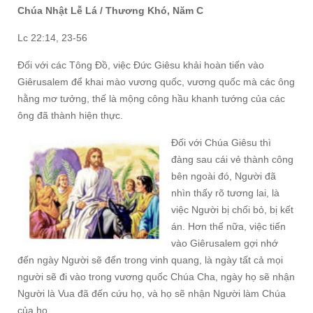
Chúa Nhật Lễ Lá / Thương Khó, Năm C
Lc 22:14, 23-56
Đối với các Tông Đồ, việc Đức Giêsu khải hoàn tiến vào
Giêrusalem để khai mào vương quốc, vương quốc mà các ông
hằng mơ tưởng, thế là mộng công hầu khanh tướng của các
ông đã thành hiện thực.
Đối với Chúa Giêsu thì
đàng sau cái vẻ thành công
bên ngoài đó, Người đã
nhìn thấy rõ tương lai, là
việc Người bị chối bỏ, bị kết
án. Hơn thế nữa, việc tiến
vào Giêrusalem gợi nhớ
đến ngày Người sẽ đến trong vinh quang, là ngày tất cả mọi
người sẽ đi vào trong vương quốc Chúa Cha, ngày họ sẽ nhận
Người là Vua đã đến cứu họ, và họ sẽ nhận Người làm Chúa
của họ.