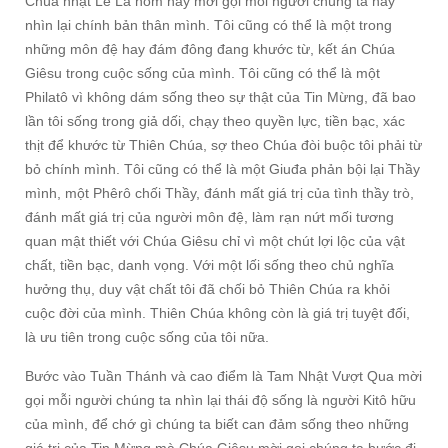
Chúa nhật Lễ Lá hôm nay mời gọi mỗi người chúng ta hãy
nhìn lại chính bản thân mình. Tôi cũng có thể là một trong
những môn đệ hay đám đông đang khước từ, kết án Chúa
Giêsu trong cuộc sống của mình. Tôi cũng có thể là một
Philatô vì không dám sống theo sự thật của Tin Mừng, đã bao
lần tôi sống trong giả dối, chạy theo quyền lực, tiền bạc, xác
thịt để khước từ Thiên Chúa, sợ theo Chúa đòi buộc tôi phải từ
bỏ chính mình. Tôi cũng có thể là một Giuđa phản bội lại Thầy
mình, một Phêrô chối Thầy, đánh mất giá trị của tình thầy trò,
đánh mất giá trị của người môn đệ, làm rạn nứt mối tương
quan mật thiết với Chúa Giêsu chỉ vì một chút lợi lộc của vật
chất, tiền bạc, danh vọng. Với một lối sống theo chủ nghĩa
hưởng thụ, duy vật chất tôi đã chối bỏ Thiên Chúa ra khỏi
cuộc đời của mình. Thiên Chúa không còn là giá trị tuyệt đối,
là ưu tiên trong cuộc sống của tôi nữa.
Bước vào Tuần Thánh và cao điểm là Tam Nhật Vượt Qua mời
gọi mỗi người chúng ta nhìn lại thái độ sống là người Kitô hữu
của mình, để chớ gì chúng ta biết can đảm sống theo những
giá trị của Tin Mừng mà Chúa Giêsu mời gọi chúng ta bước đi,