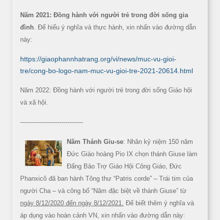
Năm 2021: Đồng hành với người trẻ trong đời sống gia
đình
. Để hiểu ý nghĩa và thực hành, xin nhấn vào đường dẫn
này:
https://giaophannhatrang.org/vi/news/muc-vu-gioi-
tre/cong-bo-logo-nam-muc-vu-gioi-tre-2021-20614.html
Năm 2022: Đồng hành với người trẻ trong đời sống Giáo hội
và xã hội.
--------------------------------
Năm Thánh Giu-se
: Nhân kỷ niệm 150 năm
Đức Giáo hoàng Pio IX chọn thánh Giuse làm
Đấng Bảo Trợ Giáo Hội Công Giáo, Đức
Phanxicô đã ban hành Tông thư “Patris corde” – Trái tim của
người Cha – và công bố “Năm đặc biệt về thánh Giuse” từ
ngày 8/12/2020 đến ngày 8/12/2021.
Để biết thêm ý nghĩa và
áp dụng vào hoàn cảnh VN, xin nhấn vào đường dẫn này: