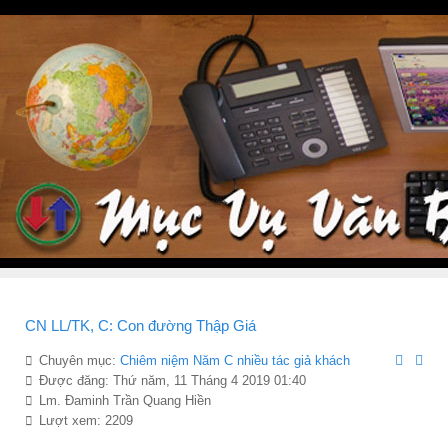
CN LL/TK, C: Con đường Thập Giá
Chuyên mục:
Chiêm niệ̣m Năm C nhiều tác giả khách
Được đăng: Thứ năm, 11 Tháng 4 2019 01:40
Lm. Đaminh Trần Quang Hiền
Lượt xem: 2209