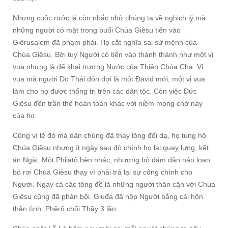
Nhưng cuộc rước lá còn nhắc nhở chúng ta về nghịch lý mà
những người có mặt trong buổi Chúa Giêsu tiến vào
Giêrusalem đã phạm phải. Họ cắt nghĩa sai sứ mệnh của
Chúa Giêsu. Bởi tuy Người có tiến vào thành thánh như một vị
vua nhưng là để khai trương Nước của Thiên Chúa Cha. Vị
vua mà người Do Thái đón đợi là một Đavid mới, một vị vua
làm cho họ được thống trị trên các dân tộc. Còn việc Đức
Giêsu đến trần thế hoàn toàn khác với niềm mong chờ này
của họ.
Cũng vì lẽ đó mà dân chúng đã thay lòng đổi dạ, họ tung hô
Chúa Giêsu nhưng ít ngày sau đó chính họ lại quay lưng, kết
án Ngài. Một Philatô hèn nhác, nhượng bộ đám dân náo loạn
bỏ rơi Chúa Giêsu thay vì phải trả lại sự công chính cho
Người. Ngay cả các tông đồ là những người thân cận với Chúa
Giêsu cũng đã phản bội. Giuđa đã nộp Người bằng cái hôn
thân tình. Phêrô chối Thầy 3 lần.