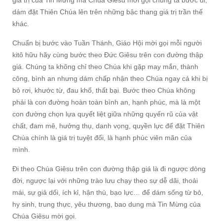
dám đặt Thiên Chúa lên trên những bậc thang giá trị trần thế
khác.
Chuẩn bị bước vào Tuần Thánh, Giáo Hội mời gọi mỗi người
kitô hữu hãy cùng bước theo Đức Giêsu trên con đường thập
giá. Chúng ta không chỉ theo Chúa khi gặp may mắn, thành
công, bình an nhưng dám chấp nhận theo Chúa ngay cả khi bị
bỏ rơi, khước từ, đau khổ, thất bại. Bước theo Chúa không
phải là con đường hoàn toàn bình an, hạnh phúc, mà là một
con đường chọn lựa quyết liệt giữa những quyến rũ của vật
chất, đam mê, hưởng thụ, danh vọng, quyền lực để đặt Thiên
Chúa chính là giá trị tuyệt đối, là hạnh phúc viên mãn của
mình.
Đi theo Chúa Giêsu trên con đường thập giá là đi ngược dòng
đời, ngược lại với những trào lưu chạy theo sự dễ dãi, thoải
mái, sự giả dối, ích kỉ, hận thù, bạo lực… để dám sống từ bỏ,
hy sinh, trung thực, yêu thương, bao dung mà Tin Mừng của
Chúa Giêsu mời gọi.