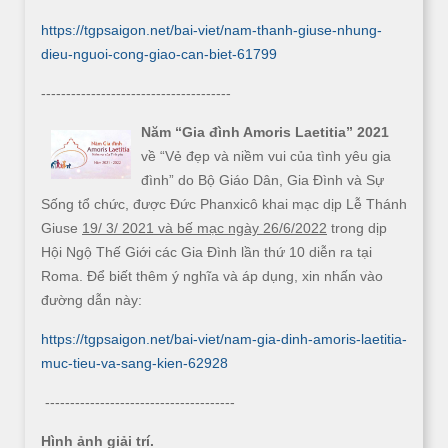
https://tgpsaigon.net/bai-viet/nam-thanh-giuse-nhung-
dieu-nguoi-cong-giao-can-biet-61799
--------------------------------------
Năm “Gia đình Amoris Laetitia” 2021
về “Vẻ đẹp và niềm vui của tình yêu gia
đình” do Bộ Giáo Dân, Gia Đình và Sự
Sống tổ chức, được Đức Phanxicô khai mạc dịp Lễ Thánh
Giuse
19/ 3/ 2021 và bế mạc ngày 26/6/2022
trong dịp
Hội Ngộ Thế Giới các Gia Đình lần thứ 10 diễn ra tại
Roma. Để biết thêm ý nghĩa và áp dụng, xin nhấn vào
đường dẫn này:
https://tgpsaigon.net/bai-viet/nam-gia-dinh-amoris-laetitia-
muc-tieu-va-sang-kien-62928
--------------------------------------
Hình ảnh giải trí.