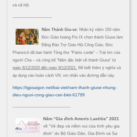
và xã hội.
--------------------------------
Năm Thánh Giu-se
: Nhân kỷ niệm 150 năm
Đức Giáo hoàng Pio IX chọn thánh Giuse làm
Đấng Bảo Trợ Giáo Hội Công Giáo, Đức
Phanxicô đã ban hành Tông thư “Patris corde” – Trái tim của
người Cha – và công bố “Năm đặc biệt về thánh Giuse” từ
ngày 8/12/2020 đến ngày 8/12/2021.
Để biết thêm ý nghĩa và
áp dụng vào hoàn cảnh VN, xin nhấn vào đường dẫn này:
https://tgpsaigon.net/bai-viet/nam-thanh-giuse-nhung-
dieu-nguoi-cong-giao-can-biet-61799
--------------------------------------
Năm “Gia đình Amoris Laetitia” 2021
về “Vẻ đẹp và niềm vui của tình yêu gia
đình” do Bộ Giáo Dân, Gia Đình và Sự