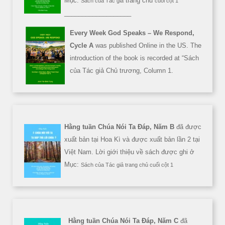
Mục:
trang chủ
Sách của Tác giả
cuối cột 1
___________________
Every Week God Speaks – We Respond,
Cycle A
was published Online in the US. The
introduction of the book is recorded at “Sách
của Tác giả Chủ trương, Column 1.
Hằng tuần Chúa Nói Ta Đáp, Năm B
đã được
xuất bản tại Hoa Kì và được xuất bản lần 2 tại
Việt Nam. Lời giới thiệu về sách được ghi ở
Mục:
Sách của Tác giả trang chủ cuối cột 1
Hằng tuần Chúa Nói Ta Đáp, Năm C
đã