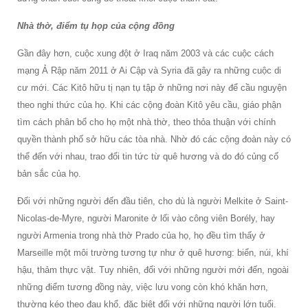
Nhà thờ, điểm tụ họp của cộng đồng
Gần đây hơn, cuộc xung đột ở Iraq năm 2003 và các cuộc cách
mạng Ả Rập năm 2011 ở Ai Cập và Syria đã gây ra những cuộc di
cư mới. Các Kitô hữu tị nạn tụ tập ở những nơi này để cầu nguyện
theo nghi thức của họ. Khi các cộng đoàn Kitô yêu cầu, giáo phận
tìm cách phân bổ cho họ một nhà thờ, theo thỏa thuận với chính
quyền thành phố sở hữu các tòa nhà. Nhờ đó các cộng đoàn này có
thể đến với nhau, trao đổi tin tức từ quê hương và do đó củng cố
bản sắc của họ.
Đối với những người đến đầu tiên, cho dù là người Melkite ở Saint-
Nicolas-de-Myre, người Maronite ở lối vào công viên Borély, hay
người Armenia trong nhà thờ Prado của họ, họ đều tìm thấy ở
Marseille một môi trường tương tự như ở quê hương: biển, núi, khí
hậu, thảm thực vật. Tuy nhiên, đối với những người mới đến, ngoài
những điểm tương đồng này, việc lưu vong còn khó khăn hơn,
thường kéo theo đau khổ, đặc biệt đối với những người lớn tuổi.