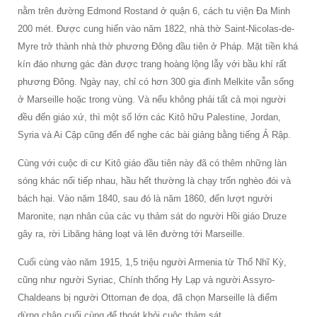
nằm trên đường Edmond Rostand ở quận 6, cách tu viện Đa Minh
200 mét. Được cung hiến vào năm 1822, nhà thờ Saint-Nicolas-de-
Myre trở thành nhà thờ phương Đông đầu tiên ở Pháp. Mặt tiền khá
kín đáo nhưng gác đàn được trang hoàng lộng lẫy với bầu khí rất
phương Đông. Ngày nay, chỉ có hơn 300 gia đình Melkite vẫn sống
ở Marseille hoặc trong vùng. Và nếu không phải tất cả mọi người
đều đến giáo xứ, thì một số lớn các Kitô hữu Palestine, Jordan,
Syria và Ai Cập cũng đến để nghe các bài giảng bằng tiếng Ả Rập.
Cùng với cuộc di cư Kitô giáo đầu tiên này đã có thêm những làn
sóng khác nối tiếp nhau, hầu hết thường là chạy trốn nghèo đói và
bách hại. Vào năm 1840, sau đó là năm 1860, đến lượt người
Maronite, nạn nhân của các vụ thảm sát do người Hồi giáo Druze
gây ra, rời Libăng hàng loạt và lên đường tới Marseille.
Cuối cùng vào năm 1915, 1,5 triệu người Armenia từ Thổ Nhĩ Kỳ,
cũng như người Syriac, Chính thống Hy Lạp và người Assyro-
Chaldeans bị người Ottoman đe dọa, đã chọn Marseille là điểm
dừng chân cuối cùng để thoát khỏi cuộc thảm sát.