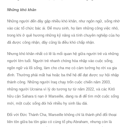
Những khó khăn
Những người đến đây gặp nhiều khó khăn, như ngôn ngữ, sống nhờ
vào các tổ chức bác ái. Để mưu sinh, họ làm những công việc nhỏ,
trong khi ở quê hương những kỹ năng và tính chuyên nghiệp của họ
đã được công nhận, đây cũng là điều khó chấp nhận.
Nhưng khó khăn nhất có lẽ là mối quan hệ giữa người trẻ và những
người lớn tuổi. Người trẻ nhanh chóng hòa nhập vào cuộc sống,
ngôn ngữ và lối sống, làm cho cha mẹ có cảm tưởng họ rời xa gia
đình. Thường phải mất hai hoặc ba thế hệ để đạt được sự hội nhập
thành công. Những người Iraq chạy trốn cuộc chiến năm 2003,
những người Ucraina vì lý do tương tự từ năm 2022, và các Kitô
hữu cận Sahara tị nạn ở Marseille, đang ra đi để tìm một cuộc sống
mới, một cuộc sống đòi hỏi nhiều hy sinh lâu dài.
Đối với Đức Thánh Cha, Marseille không chỉ là thành phố đối thoại
liên tôn giữa ba tôn giáo có cùng tổ phụ Abraham, nhưng còn là