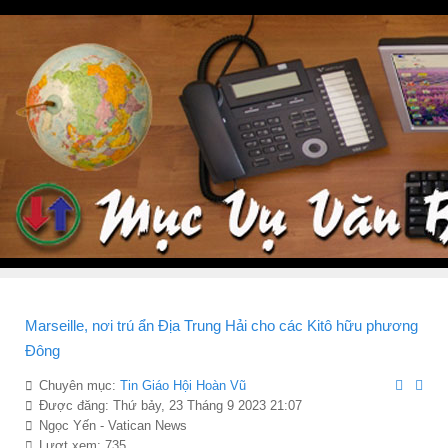
Marseille, nơi trú ẩn Địa Trung Hải cho các Kitô hữu phương
Đông
Chuyên mục:
Tin Giáo Hội Hoàn Vũ
Được đăng: Thứ bảy, 23 Tháng 9 2023 21:07
Ngọc Yến - Vatican News
Lượt xem: 735