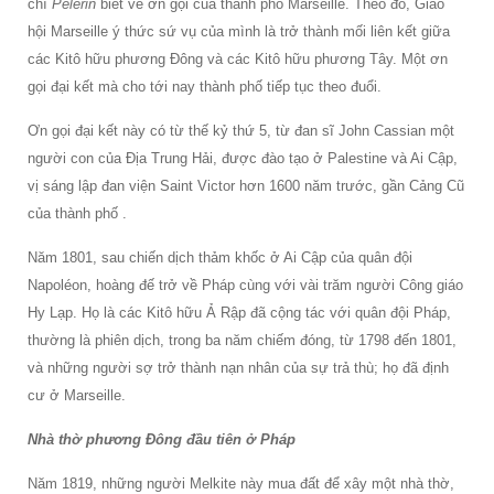
chí
Pèlerin
biết về ơn gọi của thành phố Marseille. Theo đó, Giáo
hội Marseille ý thức sứ vụ của mình là trở thành mối liên kết giữa
các Kitô hữu phương Đông và các Kitô hữu phương Tây. Một ơn
gọi đại kết mà cho tới nay thành phố tiếp tục theo đuổi.
Ơn gọi đại kết này có từ thế kỷ thứ 5, từ đan sĩ John Cassian một
người con của Địa Trung Hải, được đào tạo ở Palestine và Ai Cập,
vị sáng lập đan viện Saint Victor hơn 1600 năm trước, gần Cảng Cũ
của thành phố .
Năm 1801, sau chiến dịch thảm khốc ở Ai Cập của quân đội
Napoléon, hoàng đế trở về Pháp cùng với vài trăm người Công giáo
Hy Lạp. Họ là các Kitô hữu Ả Rập đã cộng tác với quân đội Pháp,
thường là phiên dịch, trong ba năm chiếm đóng, từ 1798 đến 1801,
và những người sợ trở thành nạn nhân của sự trả thù; họ đã định
cư ở Marseille.
Nhà thờ phương Đông đầu tiên ở Pháp
Năm 1819, những người Melkite này mua đất để xây một nhà thờ,