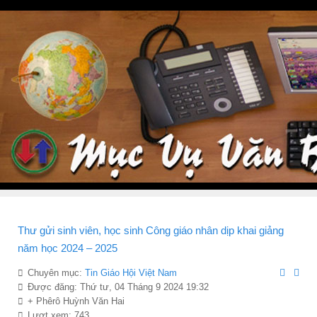
Thư gửi sinh viên, học sinh Công giáo nhân dịp khai giảng
năm học 2024 – 2025
Chuyên mục:
Tin Giáo Hội Việt Nam
Được đăng: Thứ tư, 04 Tháng 9 2024 19:32
+ Phêrô Huỳnh Văn Hai
Lượt xem: 743