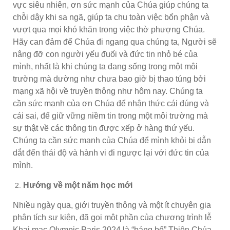
vực siêu nhiên, ơn sức mạnh của Chúa giúp chúng ta
chỗi dậy khi sa ngã, giúp ta chu toàn việc bổn phận và
vượt qua mọi khó khăn trong việc thờ phượng Chúa.
Hãy can đảm để Chúa đi ngang qua chúng ta, Người sẽ
nâng đỡ con người yếu đuối và đức tin nhỏ bé của
mình, nhất là khi chúng ta đang sống trong một môi
trường mà dường như chưa bao giờ bị thao túng bởi
mạng xã hội về truyền thông như hôm nay. Chúng ta
cần sức mạnh của ơn Chúa để nhận thức cái đúng và
cái sai, để giữ vững niềm tin trong một môi trường mà
sự thật về các thông tin được xếp ở hàng thứ yếu.
Chúng ta cần sức mạnh của Chúa để mình khỏi bị dẫn
dắt đến thái độ và hành vi đi ngược lại với đức tin của
mình.
Hướng về một năm học mới
Nhiều ngày qua, giới truyền thông và một ít chuyên gia
phân tích sự kiện, đã gọi một phần của chương trình lễ
Khai mạc Olympic Paris 2024 là “báng bổ” Thiên Chúa,