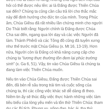
hỏi có thể được nêu lên: ai là Đấng được Thiên Chúa
sai đến? Chúng ta cũng cần câu trả lời cho thắc mắc
này để định hướng cho đức tin của mình. Trong Phúc
âm, Chúa Giêsu đã rất nhiều lần chứng minh cho người
Do Thái biết rằng: Người chính là Đấng được Chúa
Cha sai đến, ngang qua lời dạy và các việc Người đã
làm. Thánh Phêrô và các Tông đồ cũng đã tuyên xưng
như thế trước mặt Chúa Giêsu (x. Mt 16, 13-19). Hơn
nữa, Người còn là Đấng có khả năng cung cấp cho
chúng ta “
lương thực thường tồn đem lại phúc trường
sinh
” (x. Ga 6, 51). Vậy, tin vào Chúa Giêsu là chúng ta
đang làm việc Thiên Chúa muốn.
Nếu tin vào Chúa Giêsu, Đấng được Thiên Chúa sai
đến, đã bén rễ sâu trong trái tim và cuộc sống của
chúng ta, thì các công việc khác sẽ dễ dàng đi theo.
Niềm tin ấy sẽ thúc đẩy việc thực hành những việc làm
tiêu biểu của lòng yêu mến và tôn thờ Thiên Chúa: tham
dự các Bí tích, Phụng vụ, sống đạo, bác ái, tha thứ…