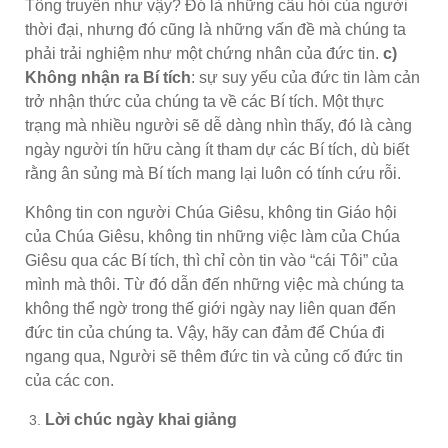
Tông truyền như vậy? Đó là những câu hỏi của người
thời đại, nhưng đó cũng là những vấn đề mà chúng ta
phải trải nghiệm như một chứng nhân của đức tin.
c)
Không nhận ra Bí tích
: sự suy yếu của đức tin làm cản
trở nhận thức của chúng ta về các Bí tích. Một thực
trạng mà nhiều người sẽ dễ dàng nhìn thấy, đó là càng
ngày người tín hữu càng ít tham dự các Bí tích, dù biết
rằng ân sủng mà Bí tích mang lại luôn có tính cứu rỗi.
Không tin con người Chúa Giêsu, không tin Giáo hội
của Chúa Giêsu, không tin những việc làm của Chúa
Giêsu qua các Bí tích, thì chỉ còn tin vào “cái Tôi” của
mình mà thôi. Từ đó dẫn đến những việc mà chúng ta
không thể ngờ trong thế giới ngày nay liên quan đến
đức tin của chúng ta. Vậy, hãy can đảm để Chúa đi
ngang qua, Người sẽ thêm đức tin và củng cố đức tin
của các con.
Lời chúc ngày khai giảng