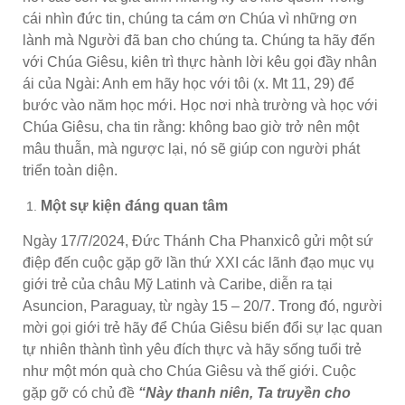
cái nhìn đức tin, chúng ta cám ơn Chúa vì những ơn
lành mà Người đã ban cho chúng ta. Chúng ta hãy đến
với Chúa Giêsu, kiên trì thực hành lời kêu gọi đầy nhân
ái của Ngài: Anh em hãy học với tôi (x. Mt 11, 29) để
bước vào năm học mới. Học nơi nhà trường và học với
Chúa Giêsu, cha tin rằng: không bao giờ trở nên một
mâu thuẫn, mà ngược lại, nó sẽ giúp con người phát
triển toàn diện.
Một sự kiện đáng quan tâm
Ngày 17/7/2024, Đức Thánh Cha Phanxicô gửi một sứ
điệp đến cuộc gặp gỡ lần thứ XXI các lãnh đạo mục vụ
giới trẻ của châu Mỹ Latinh và Caribe, diễn ra tại
Asuncion, Paraguay, từ ngày 15 – 20/7. Trong đó, người
mời gọi giới trẻ hãy để Chúa Giêsu biến đổi sự lạc quan
tự nhiên thành tình yêu đích thực và hãy sống tuổi trẻ
như một món quà cho Chúa Giêsu và thế giới. Cuộc
gặp gỡ có chủ đề
“Này thanh niên, Ta truyền cho