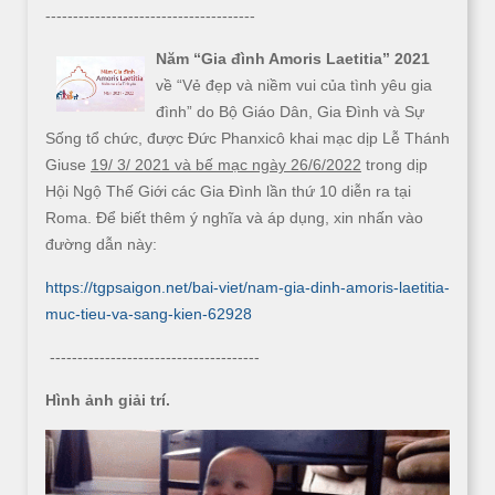
--------------------------------------
Năm “Gia đình Amoris Laetitia” 2021
về “Vẻ đẹp và niềm vui của tình yêu gia
đình” do Bộ Giáo Dân, Gia Đình và Sự
Sống tổ chức, được Đức Phanxicô khai mạc dịp Lễ Thánh
Giuse
19/ 3/ 2021 và bế mạc ngày 26/6/2022
trong dịp
Hội Ngộ Thế Giới các Gia Đình lần thứ 10 diễn ra tại
Roma. Để biết thêm ý nghĩa và áp dụng, xin nhấn vào
đường dẫn này:
https://tgpsaigon.net/bai-viet/nam-gia-dinh-amoris-laetitia-
muc-tieu-va-sang-kien-62928
--------------------------------------
Hình ảnh giải trí.