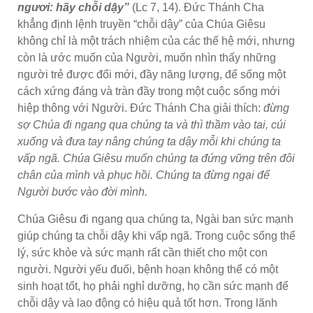
ngươi: hãy chỗi dậy”
(Lc 7, 14). Đức Thánh Cha
khẳng định lệnh truyền “chỗi dậy” của Chúa Giêsu
không chỉ là một trách nhiệm của các thế hệ mới, nhưng
còn là ước muốn của Người, muốn nhìn thấy những
người trẻ được đổi mới, đầy năng lượng, để sống một
cách xứng đáng và tràn đầy trong một cuộc sống mới
hiệp thông với Người. Đức Thánh Cha giải thích:
đừng
sợ Chúa đi ngang qua chúng ta và thì thầm vào tai, cúi
xuống và đưa tay nâng chúng ta dậy mỗi khi chúng ta
vấp ngã. Chúa Giêsu muốn chúng ta đứng vững trên đôi
chân của mình và phục hồi. Chúng ta đừng ngại để
Người bước vào đời mình.
Chúa Giêsu đi ngang qua chúng ta, Ngài ban sức mạnh
giúp chúng ta chỗi dậy khi vấp ngã. Trong cuộc sống thể
lý, sức khỏe và sức mạnh rất cần thiết cho một con
người. Người yếu đuối, bệnh hoạn không thể có một
sinh hoạt tốt, họ phải nghỉ dưỡng, họ cần sức mạnh để
chỗi dậy và lao động có hiệu quả tốt hơn. Trong lãnh