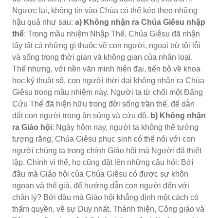
Ngược lại, không tin vào Chúa có thể kéo theo những
hậu quả như sau:
a) Không nhận ra Chúa Giêsu nhập
thể
: Trong mầu nhiệm Nhập Thể, Chúa Giêsu đã nhận
lấy tất cả những gì thuộc về con người, ngoại trừ tội lỗi
và sống trong thời gian và không gian của nhân loại.
Thế nhưng, với nền văn minh hiện đại, tiến bộ về khoa
học kỹ thuật số, con người thời đại không nhận ra Chúa
Giêsu trong mầu nhiệm này. Người ta từ chối một Đấng
Cứu Thế đã hiện hữu trong đời sống trần thế, để dẫn
dắt con người trong ân sủng và cứu độ.
b) Không nhận
ra Giáo hội
: Ngày hôm nay, người ta không thể tưởng
tượng rằng, Chúa Giêsu phục sinh có thể nói với con
người chúng ta trong chính Giáo hội mà Người đã thiết
lập. Chính vì thế, họ cũng đặt lên những câu hỏi: Bởi
đâu mà Giáo hội của Chúa Giêsu có được sự khôn
ngoan và thế giá, để hướng dẫn con người đến với
chân lý? Bởi đâu mà Giáo hội khẳng định một cách có
thẩm quyền, về sự Duy nhất, Thánh thiện, Công giáo và