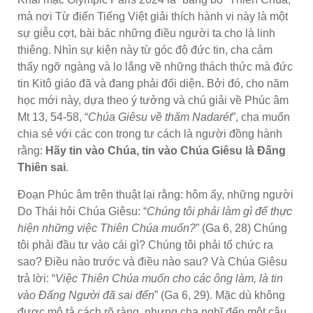
mà nơi Từ điển Tiếng Việt giải thích hành vi này là một
sự giễu cợt, bài bác những điều người ta cho là linh
thiêng. Nhìn sự kiện này từ góc độ đức tin, cha cảm
thấy ngỡ ngàng và lo lắng về những thách thức mà đức
tin Kitô giáo đã và đang phải đối diện. Bởi đó, cho năm
học mới này, dựa theo ý tưởng và chú giải về Phúc âm
Mt 13, 54-58, “
Chúa Giêsu về thăm Nadarét
”, cha muốn
chia sẻ với các con trong tư cách là người đồng hành
rằng:
Hãy tin vào Chúa, tin vào Chúa Giêsu là Đấng
Thiên sai
.
Đoạn Phúc âm trên thuật lại rằng: hôm ấy, những người
Do Thái hỏi Chúa Giêsu: “
Chúng tôi phải làm gì để thực
hiện những việc Thiên Chúa muốn?
” (Ga 6, 28) Chúng
tôi phải đầu tư vào cái gì? Chúng tôi phải tổ chức ra
sao? Điều nào trước và điều nào sau? Và Chúa Giêsu
trả lời: “
Việc Thiên Chúa muốn cho các ông làm, là tin
vào Đấng Người đã sai đến
” (Ga 6, 29). Mặc dù không
được mô tả cách rõ ràng, nhưng cha nghĩ đến một câu