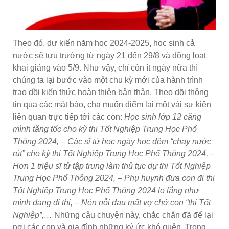
Theo đó, dự kiến năm học 2024-2025, học sinh cả
nước sẽ tựu trường từ ngày 21 đến 29/8 và đồng loạt
khai giảng vào 5/9. Như vậy, chỉ còn ít ngày nữa thì
chúng ta lại bước vào một chu kỳ mới của hành trình
trao dồi kiến thức hoàn thiện bản thân. Theo dõi thông
tin qua các mặt báo, cha muốn điểm lại một vài sự kiện
liên quan trực tiếp tới các con:
Học sinh lớp 12 căng
mình tăng tốc cho kỳ thi Tốt Nghiệp Trung Học Phổ
Thông 2024, – Các sĩ tử học ngày học đêm “chạy nước
rút” cho kỳ thi Tốt Nghiệp Trung Học Phổ Thông 2024, –
Hơn 1 triệu sĩ tử tập trung làm thủ tục dự thi Tốt Nghiệp
Trung Học Phổ Thông 2024, – Phụ huynh đưa con đi thi
Tốt Nghiệp Trung Học Phổ Thông 2024 lo lắng như
mình đang đi thi, – Nén nỗi đau mất vợ chở con “thi Tốt
Nghiệp”,…
Những câu chuyện này, chắc chắn đã để lại
nơi các con và gia đình những ký ức khó quên. Trong