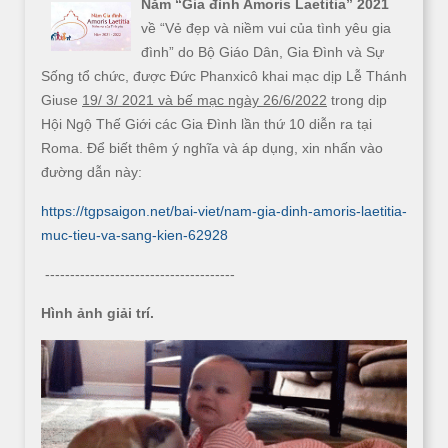
Năm “Gia đình Amoris Laetitia” 2021
về “Vẻ đẹp và niềm vui của tình yêu gia
đình” do Bộ Giáo Dân, Gia Đình và Sự
Sống tổ chức, được Đức Phanxicô khai mạc dịp Lễ Thánh
Giuse
19/ 3/ 2021 và bế mạc ngày 26/6/2022
trong dịp
Hội Ngộ Thế Giới các Gia Đình lần thứ 10 diễn ra tại
Roma. Để biết thêm ý nghĩa và áp dụng, xin nhấn vào
đường dẫn này:
https://tgpsaigon.net/bai-viet/nam-gia-dinh-amoris-laetitia-
muc-tieu-va-sang-kien-62928
--------------------------------------
Hình ảnh giải trí.