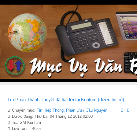
Lm Phan Thành Thuyết đã lìa đời tại Kontum (được tin trễ)
Chuyên mục:
Tin Hiệp Thông: Phân Ưu / Cầu Nguyện
Được đăng: Thứ ba, 04 Tháng 12 2012 02:00
Toà GM Kontum
Lượt xem: 4055