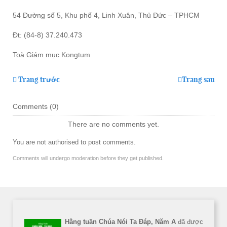
54 Đường số 5, Khu phố 4, Linh Xuân, Thủ Đức – TPHCM
Đt: (84-8) 37.240.473
Toà Giám mục Kongtum
Trang trước
Trang sau
Comments (
0
)
There are no comments yet.
You are not authorised to post comments.
Comments will undergo moderation before they get published.
Hằng tuần Chúa Nói Ta Đáp, Năm A
đã được