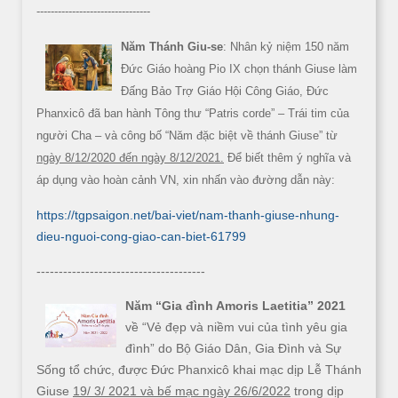
--------------------------------
Năm Thánh Giu-se
: Nhân kỷ niệm 150 năm
Đức Giáo hoàng Pio IX chọn thánh Giuse làm
Đấng Bảo Trợ Giáo Hội Công Giáo, Đức
Phanxicô đã ban hành Tông thư “Patris corde” – Trái tim của
người Cha – và công bố “Năm đặc biệt về thánh Giuse” từ
ngày 8/12/2020 đến ngày 8/12/2021.
Để biết thêm ý nghĩa và
áp dụng vào hoàn cảnh VN, xin nhấn vào đường dẫn này:
https://tgpsaigon.net/bai-viet/nam-thanh-giuse-nhung-
dieu-nguoi-cong-giao-can-biet-61799
--------------------------------------
Năm “Gia đình Amoris Laetitia” 2021
về “Vẻ đẹp và niềm vui của tình yêu gia
đình” do Bộ Giáo Dân, Gia Đình và Sự
Sống tổ chức, được Đức Phanxicô khai mạc dịp Lễ Thánh
Giuse
19/ 3/ 2021 và bế mạc ngày 26/6/2022
trong dịp