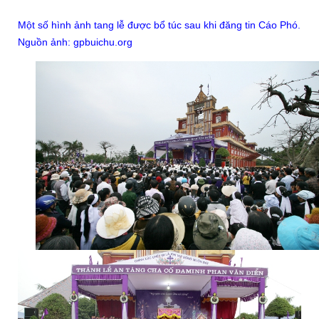
Một số hình ảnh tang lễ được bổ túc sau khi đăng tin Cáo Phó.
Nguồn ảnh: gpbuichu.org