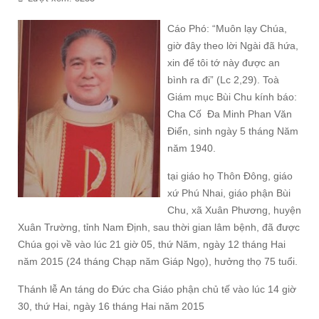
Cáo Phó: “Muôn lạy Chúa,
giờ đây theo lời Ngài đã hứa,
xin để tôi tớ này được an
bình ra đi” (Lc 2,29). Toà
Giám mục Bùi Chu kính báo:
Cha Cố Đa Minh Phan Văn
Điển, sinh ngày 5 tháng Năm
năm 1940.
tại giáo họ Thôn Đông, giáo
xứ Phú Nhai, giáo phận Bùi
Chu, xã Xuân Phương, huyện
Xuân Trường, tỉnh Nam Định, sau thời gian lâm bệnh, đã được
Chúa gọi về vào lúc 21 giờ 05, thứ Năm, ngày 12 tháng Hai
năm 2015 (24 tháng Chạp năm Giáp Ngọ), hưởng thọ 75 tuổi.
Thánh lễ An táng do Đức cha Giáo phận chủ tế vào lúc 14 giờ
30, thứ Hai, ngày 16 tháng Hai năm 2015