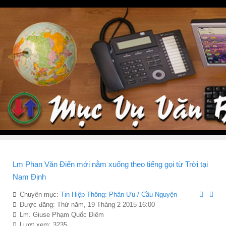
Lm Phan Văn Điển mới nằm xuống theo tiếng gọi từ Trời tại
Nam Định
Chuyên mục:
Tin Hiệp Thông: Phân Ưu / Cầu Nguyện
Được đăng: Thứ năm, 19 Tháng 2 2015 16:00
Lm. Giuse Phạm Quốc Điêm
Lượt xem: 3235