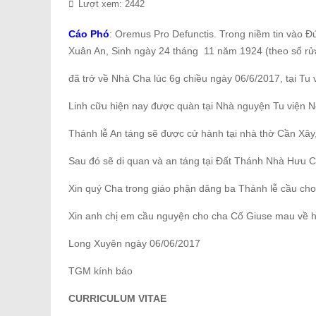
Lượt xem: 2442
Cáo Phó
: Oremus Pro Defunctis. Trong niềm tin vào 
Xuân An, Sinh ngày 24 tháng 11 năm 1924 (theo sổ rửa
đã trở về Nhà Cha lúc 6g chiều ngày 06/6/2017, tại T
Linh cữu hiện nay được quàn tại Nhà nguyện Tu viện 
Thánh lễ An táng sẽ được cử hành tại nhà thờ Cần Xâ
Sau đó sẽ di quan và an táng tại Đất Thánh Nhà Hưu C
Xin quý Cha trong giáo phận dâng ba Thánh lễ cầu cho 
Xin anh chị em cầu nguyện cho cha Cố Giuse mau về
Long Xuyên ngày 06/06/2017
TGM kính báo
CURRICULUM VITAE