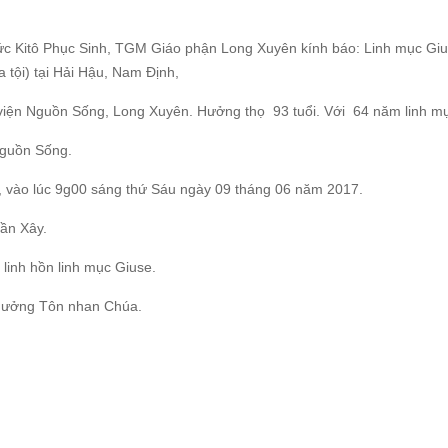
Đức Kitô Phục Sinh, TGM Giáo phận Long Xuyên kính báo: Linh mục Gi
 tội) tại Hải Hậu, Nam Định,
u viện Nguồn Sống, Long Xuyên. Hưởng thọ 93 tuổi. Với 64 năm linh m
Nguồn Sống.
y, vào lúc 9g00 sáng thứ Sáu ngày 09 tháng 06 năm 2017.
ần Xây.
linh hồn linh mục Giuse.
 hưởng Tôn nhan Chúa.