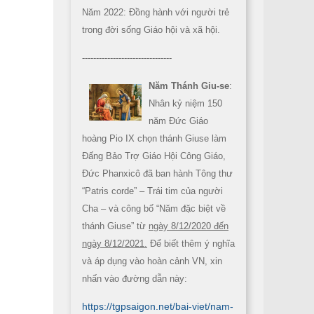
Năm 2022: Đồng hành với người trẻ
trong đời sống Giáo hội và xã hội.
--------------------------------
Năm Thánh Giu-se
:
Nhân kỷ niệm 150
năm Đức Giáo
hoàng Pio IX chọn thánh Giuse làm
Đấng Bảo Trợ Giáo Hội Công Giáo,
Đức Phanxicô đã ban hành Tông thư
“Patris corde” – Trái tim của người
Cha – và công bố “Năm đặc biệt về
thánh Giuse” từ
ngày 8/12/2020 đến
ngày 8/12/2021.
Để biết thêm ý nghĩa
và áp dụng vào hoàn cảnh VN, xin
nhấn vào đường dẫn này:
https://tgpsaigon.net/bai-viet/nam-