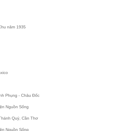
 Chu năm 1935
xico
h Phụng - Châu Đốc
ện Nguồn Sống
ánh Quý, Cần Thơ
ện Nguồn Sống