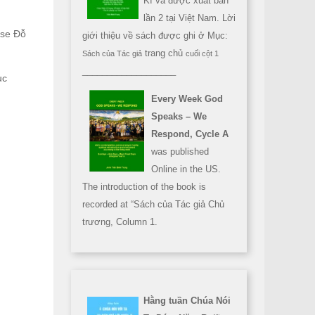
Kì và được xuất bản
lần 2 tại Việt Nam. Lời
use Đỗ
giới thiệu về sách được ghi ở Mục:
trang chủ
Sách của Tác giả
cuối cột 1
___________________
ục
Every Week God
Speaks – We
Respond, Cycle A
was published
Online in the US.
The introduction of the book is
recorded at “Sách của Tác giả Chủ
trương, Column 1.
Hằng tuần Chúa Nói