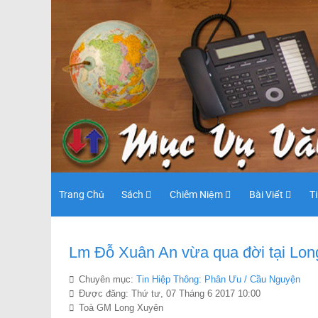
Trang Chủ
Sách
Chiêm Niệm
Bài Viết
T
Lm Đỗ Xuân An vừa qua đời tại Lon
Chuyên mục:
Tin Hiệp Thông: Phân Ưu / Cầu Nguyện
Được đăng: Thứ tư, 07 Tháng 6 2017 10:00
Toà GM Long Xuyên