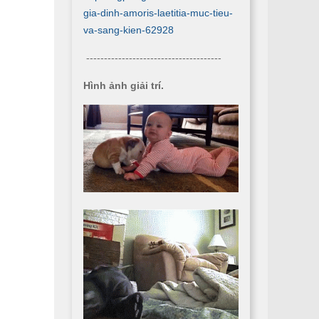
gia-dinh-amoris-laetitia-muc-tieu-
va-sang-kien-62928
--------------------------------------
Hình ảnh giải trí.