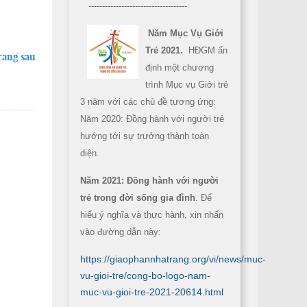
------------------------------------
Năm Mục Vụ Giới
Trẻ 2021.
HĐGM ấn
rang sau
định một chương
trình Mục vụ Giới trẻ
3 năm với các chủ đề tương ứng:
Năm 2020: Đồng hành với người trẻ
hướng tới sự trưởng thành toàn
diện.
Năm 2021: Đồng hành với người
trẻ trong đời sống gia đình
. Để
hiểu ý nghĩa và thực hành, xin nhấn
vào đường dẫn này:
https://giaophannhatrang.org/vi/news/muc-
vu-gioi-tre/cong-bo-logo-nam-
muc-vu-gioi-tre-2021-20614.html