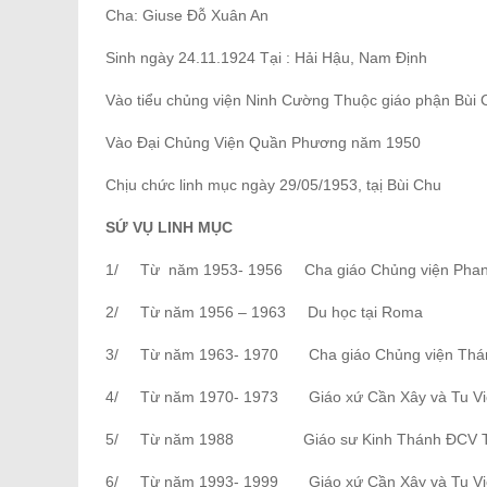
Cha: Giuse Đỗ Xuân An
Sinh ngày 24.11.1924 Tại : Hải Hậu, Nam Định
Vào tiểu chủng viện Ninh Cường Thuộc giáo phận Bùi
Vào Đại Chủng Viện Quần Phương năm 1950
Chịu chức linh mục ngày 29/05/1953, tạị Bùi Chu
SỨ VỤ LINH MỤC
1/ Từ năm 1953- 1956 Cha giáo Chủng viện Phan
2/ Từ năm 1956 – 1963 Du học tại Roma
3/ Từ năm 1963- 1970 Cha giáo Chủng viện Thán
4/ Từ năm 1970- 1973 Giáo xứ Cần Xây và Tu Vi
5/ Từ năm 1988 Giáo sư Kinh Thánh ĐCV Th
6/ Từ năm 1993- 1999 Giáo xứ Cần Xây và Tu Vi