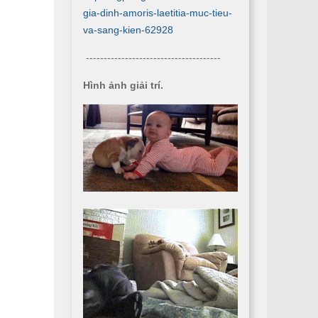
gia-dinh-amoris-laetitia-muc-tieu-
va-sang-kien-62928
--------------------------------------
Hình ảnh giải trí.