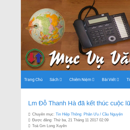
Trang Chủ
Sách
Chiêm Niệm
Bài Viết
T
Lm Đỗ Thanh Hà đã kết thúc cuộc lữ 
Chuyên mục:
Tin Hiệp Thông: Phân Ưu / Cầu Nguyện
Được đăng: Thứ ba, 21 Tháng 11 2017 02:09
Toà Gm Long Xuyên