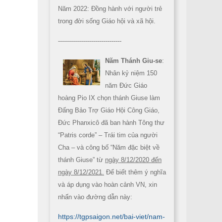
Năm 2022: Đồng hành với người trẻ
trong đời sống Giáo hội và xã hội.
--------------------------------
Năm Thánh Giu-se
:
Nhân kỷ niệm 150
năm Đức Giáo
hoàng Pio IX chọn thánh Giuse làm
Đấng Bảo Trợ Giáo Hội Công Giáo,
Đức Phanxicô đã ban hành Tông thư
“Patris corde” – Trái tim của người
Cha – và công bố “Năm đặc biệt về
thánh Giuse” từ
ngày 8/12/2020 đến
ngày 8/12/2021.
Để biết thêm ý nghĩa
và áp dụng vào hoàn cảnh VN, xin
nhấn vào đường dẫn này:
https://tgpsaigon.net/bai-viet/nam-