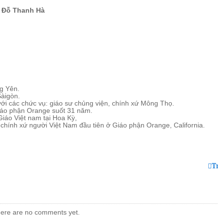
 Đỗ Thanh Hà
g Yên.
Sàigòn.
ới các chức vụ: giáo sư chủng viện, chính xứ Mông Thọ.
iáo phận Orange suốt 31 năm.
Giáo Việt nam tại Hoa Kỳ,
hính xứ người Việt Nam đầu tiên ở Giáo phận Orange, California.
T
ere are no comments yet.