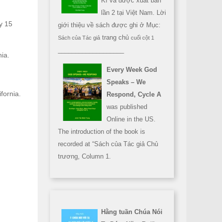
Kì và được xuất bản
lần 2 tại Việt Nam. Lời
y 15
giới thiệu về sách được ghi ở Mục:
trang chủ
Sách của Tác giả
cuối cột 1
___________________
ia.
Every Week God
Speaks – We
fornia.
Respond, Cycle A
was published
Online in the US.
The introduction of the book is
recorded at “Sách của Tác giả Chủ
trương, Column 1.
Hằng tuần Chúa Nói