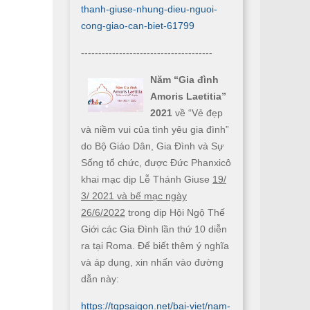
thanh-giuse-nhung-dieu-nguoi-
cong-giao-can-biet-61799
--------------------------------------
Năm “Gia đình
Amoris Laetitia”
2021
về “Vẻ đẹp
và niềm vui của tình yêu gia đình”
do Bộ Giáo Dân, Gia Đình và Sự
Sống tổ chức, được Đức Phanxicô
khai mạc dịp Lễ Thánh Giuse
19/
3/ 2021 và bế mạc ngày
26/6/2022
trong dịp Hội Ngộ Thế
Giới các Gia Đình lần thứ 10 diễn
ra tại Roma. Để biết thêm ý nghĩa
và áp dụng, xin nhấn vào đường
dẫn này:
https://tgpsaigon.net/bai-viet/nam-