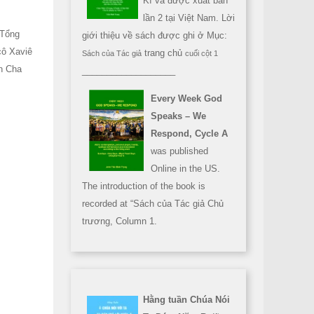
Kì và được xuất bản
lần 2 tại Việt Nam. Lời
 Tổng
giới thiệu về sách được ghi ở Mục:
cô Xaviê
trang chủ
Sách của Tác giả
cuối cột 1
ồn Cha
___________________
Every Week God
Speaks – We
Respond, Cycle A
was published
Online in the US.
The introduction of the book is
recorded at “Sách của Tác giả Chủ
trương, Column 1.
Hằng tuần Chúa Nói