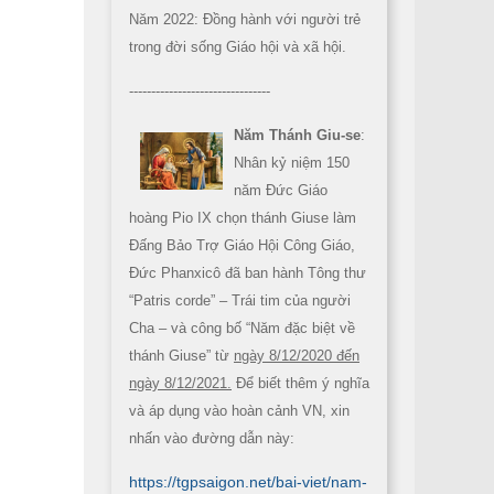
Năm 2022: Đồng hành với người trẻ
trong đời sống Giáo hội và xã hội.
--------------------------------
Năm Thánh Giu-se
:
Nhân kỷ niệm 150
năm Đức Giáo
hoàng Pio IX chọn thánh Giuse làm
Đấng Bảo Trợ Giáo Hội Công Giáo,
Đức Phanxicô đã ban hành Tông thư
“Patris corde” – Trái tim của người
Cha – và công bố “Năm đặc biệt về
thánh Giuse” từ
ngày 8/12/2020 đến
ngày 8/12/2021.
Để biết thêm ý nghĩa
và áp dụng vào hoàn cảnh VN, xin
nhấn vào đường dẫn này:
https://tgpsaigon.net/bai-viet/nam-