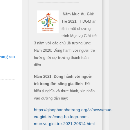
------------------------------------
Năm Mục Vụ Giới
Trẻ 2021.
HĐGM ấn
định một chương
trình Mục vụ Giới trẻ
3 năm với các chủ đề tương ứng:
Năm 2020: Đồng hành với người trẻ
rang sau
hướng tới sự trưởng thành toàn
diện.
Năm 2021: Đồng hành với người
trẻ trong đời sống gia đình
. Để
hiểu ý nghĩa và thực hành, xin nhấn
vào đường dẫn này:
https://giaophannhatrang.org/vi/news/muc-
vu-gioi-tre/cong-bo-logo-nam-
muc-vu-gioi-tre-2021-20614.html