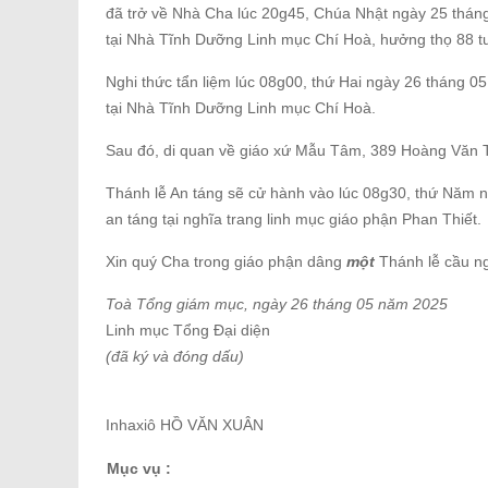
đã trở về Nhà Cha lúc 20g45, Chúa Nhật ngày 25 thá
tại Nhà Tĩnh Dưỡng Linh mục Chí Hoà, hưởng thọ 88 tu
Nghi thức tẩn liệm lúc 08g00, thứ Hai ngày 26 tháng 
tại Nhà Tĩnh Dưỡng Linh mục Chí Hoà.
Sau đó, di quan về giáo xứ Mẫu Tâm, 389 Hoàng Văn T
Thánh lễ An táng sẽ cử hành vào lúc 08g30, thứ Năm 
an táng tại nghĩa trang linh mục giáo phận Phan Thiết.
Xin quý Cha trong giáo phận dâng
một
Thánh lễ cầu ng
Toà Tổng giám mục, ngày 26 tháng 05 năm 2025
Linh mục Tổng Đại diện
(đã ký và đóng dấu)
Inhaxiô HỒ VĂN XUÂN
Mục vụ :