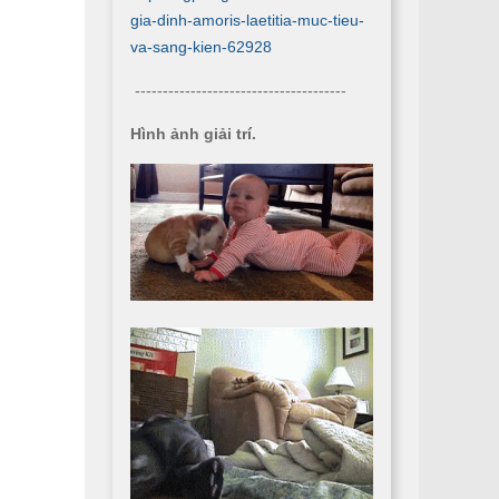
gia-dinh-amoris-laetitia-muc-tieu-
va-sang-kien-62928
--------------------------------------
Hình ảnh giải trí.