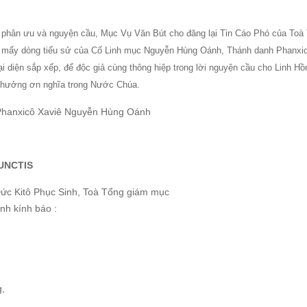
g phân ưu và nguyện cầu, Mục Vụ Văn Bút cho đăng lại Tin Cáo Phó của Toà
mấy dòng tiểu sử của Cố Linh mục Nguyễn Hùng Oánh, Thánh danh Phanxi
 diện sắp xếp, để độc giả cùng thông hiệp trong lời nguyện cầu cho Linh H
 hưởng ơn nghĩa trong Nước Chúa.
Phanxicô Xaviê Nguyễn Hùng Oánh
UNCTIS
Đức Kitô Phục Sinh, Toà Tổng giám mục
nh kính báo :
g,