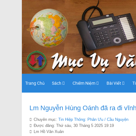
Trang Chủ
Sách
Chiêm Niệm
Bài Viết
T
Lm Nguyễn Hùng Oánh đã ra đi vĩnh 
Chuyên mục:
Tin Hiệp Thông: Phân Ưu / Cầu Nguyện
Được đăng: Thứ sáu, 30 Tháng 5 2025 19:19
Lm Hồ Văn Xuân