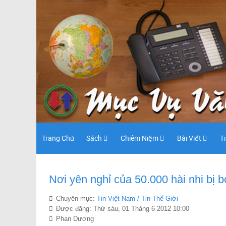
Trang Chủ
Sách
Chiêm Niệm
Bài Viết
T
Nơi yên nghỉ của 50.000 hài nhi bị bỏ
Chuyên mục:
Tin Việt Nam / Tin Thế Giới
Được đăng: Thứ sáu, 01 Tháng 6 2012 10:00
Phan Dương