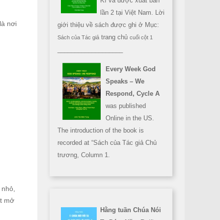
Kì và được xuất bản
lần 2 tại Việt Nam. Lời
là nơi
giới thiệu về sách được ghi ở Mục:
trang chủ
Sách của Tác giả
cuối cột 1
___________________
Every Week God
Speaks – We
Respond, Cycle A
was published
Online in the US.
The introduction of the book is
recorded at “Sách của Tác giả Chủ
trương, Column 1.
 nhỏ,
ất mở
Hằng tuần Chúa Nói