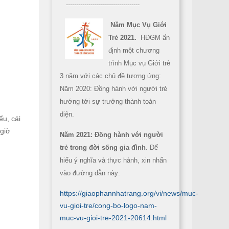
------------------------------------
Năm Mục Vụ Giới
Trẻ 2021.
HĐGM ấn
định một chương
trình Mục vụ Giới trẻ
3 năm với các chủ đề tương ứng:
Năm 2020: Đồng hành với người trẻ
hướng tới sự trưởng thành toàn
diện.
ểu, cái
giờ
Năm 2021: Đồng hành với người
trẻ trong đời sống gia đình
. Để
hiểu ý nghĩa và thực hành, xin nhấn
vào đường dẫn này:
https://giaophannhatrang.org/vi/news/muc-
vu-gioi-tre/cong-bo-logo-nam-
muc-vu-gioi-tre-2021-20614.html