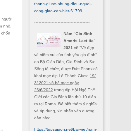
thanh-giuse-nhung-dieu-nguoi-
cong-giao-can-biet-61799
, người
--------------------------------------
m nhỏ.
t chốn
Năm “Gia đình
Amoris Laetitia”
2021
về “Vẻ đẹp
và niềm vui của tình yêu gia đình”
do Bộ Giáo Dân, Gia Đình và Sự
Sống tổ chức, được Đức Phanxicô
khai mạc dịp Lễ Thánh Giuse
19/
3/ 2021 và bế mạc ngày
26/6/2022
trong dịp Hội Ngộ Thế
Giới các Gia Đình lần thứ 10 diễn
ra tại Roma. Để biết thêm ý nghĩa
và áp dụng, xin nhấn vào đường
dẫn này:
https://tgpsaigon.net/bai-viet/nam-