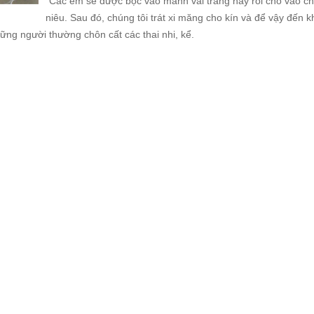
"Các em sẽ được bọc vào mảnh vải trắng này rồi cho vào ch
niêu. Sau đó, chúng tôi trát xi măng cho kín và để vậy đến k
ng người thường chôn cất các thai nhi, kể.