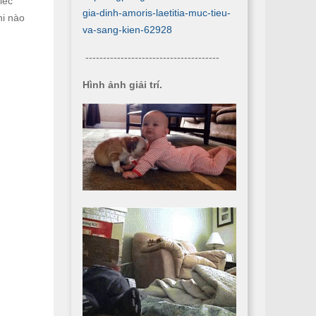
iếc
gia-dinh-amoris-laetitia-muc-tieu-
hi nào
va-sang-kien-62928
--------------------------------------
Hình ảnh giải trí.