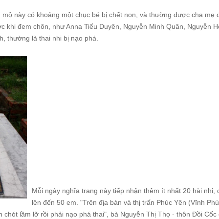
 mộ này có khoảng một chục bé bị chết non, và thường được cha mẹ đ
ớc khi đem chôn, như Anna Tiểu Duyên, Nguyễn Minh Quân, Nguyễn 
h, thường là thai nhi bị nạo phá.
Mỗi ngày nghĩa trang này tiếp nhận thêm ít nhất 20 hài nhi,
lên đến 50 em. "Trên địa bàn và thị trấn Phúc Yên (Vĩnh Phú
 chót lầm lỡ rồi phải nạo phá thai", bà Nguyễn Thị Thọ - thôn Đồi Cốc