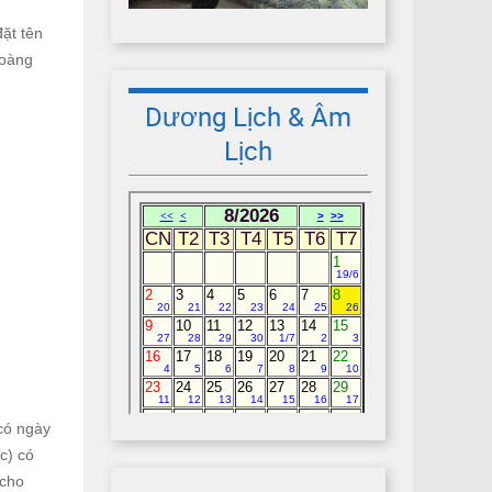
ặt tên
Hoàng
Dương Lịch & Âm
Lịch
 có ngày
c) có
 cho