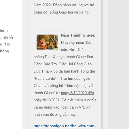
Năm 2022: Đồng hành với người trẻ
trong đời sống Giáo hội và xã hội.
--------------------------------
 điểm
Năm Thánh Giu-se
:
i nhi về.
Nhân kỷ niệm 150
ng."Họ
năm Đức Giáo
không
hoàng Pio IX chọn thánh Giuse làm
Đấng Bảo Trợ Giáo Hội Công Giáo,
Đức Phanxicô đã ban hành Tông thư
“Patris corde” – Trái tim của người
Cha – và công bố “Năm đặc biệt về
thánh Giuse” từ
ngày 8/12/2020 đến
ngày 8/12/2021.
Để biết thêm ý nghĩa
và áp dụng vào hoàn cảnh VN, xin
nhấn vào đường dẫn này:
https://tgpsaigon.net/bai-viet/nam-