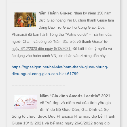
--------------------------------
Năm Thánh Giu-se
: Nhân kỷ niệm 150 năm
Đức Giáo hoàng Pio IX chọn thánh Giuse làm
Đấng Bảo Trợ Giáo Hội Công Giáo, Đức
Phanxicô đã ban hành Tông thư “Patris corde” – Trái tim của
người Cha – và công bố “Năm đặc biệt về thánh Giuse” từ
ngày 8/12/2020 đến ngày 8/12/2021.
Để biết thêm ý nghĩa và
áp dụng vào hoàn cảnh VN, xin nhấn vào đường dẫn này:
https://tgpsaigon.net/bai-viet/nam-thanh-giuse-nhung-
dieu-nguoi-cong-giao-can-biet-61799
--------------------------------------
Năm “Gia đình Amoris Laetitia” 2021
về “Vẻ đẹp và niềm vui của tình yêu gia
đình” do Bộ Giáo Dân, Gia Đình và Sự
Sống tổ chức, được Đức Phanxicô khai mạc dịp Lễ Thánh
Giuse
19/ 3/ 2021 và bế mạc ngày 26/6/2022
trong dịp