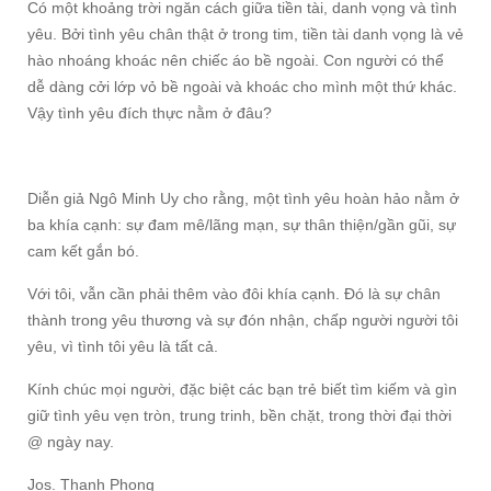
Có một khoảng trời ngăn cách giữa tiền tài, danh vọng và tình
yêu. Bởi tình yêu chân thật ở trong tim, tiền tài danh vọng là vẻ
hào nhoáng khoác nên chiếc áo bề ngoài. Con người có thể
dễ dàng cởi lớp vỏ bề ngoài và khoác cho mình một thứ khác.
Vậy tình yêu đích thực nằm ở đâu?
Diễn giả Ngô Minh Uy cho rằng, một tình yêu hoàn hảo nằm ở
ba khía cạnh: sự đam mê/lãng mạn, sự thân thiện/gần gũi, sự
cam kết gắn bó.
Với tôi, vẫn cần phải thêm vào đôi khía cạnh. Đó là sự chân
thành trong yêu thương và sự đón nhận, chấp người người tôi
yêu, vì tình tôi yêu là tất cả.
Kính chúc mọi người, đặc biệt các bạn trẻ biết tìm kiếm và gìn
giữ tình yêu vẹn tròn, trung trinh, bền chặt, trong thời đại thời
@ ngày nay.
Jos. Thanh Phong