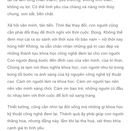
không vụ lợi. Có thế tình yêu của chàng và nàng mới thủy
chung, son sắt, bền chặt.
Xã hội văn minh, tân tiến. Thời đại thay đổi, con người cũng
cần phải đổi thay để thích nghi với thời cuộc. Đúng. Không thể
đem mọi cái ra so sánh với thời xưa rồi bảo nam – nữ thời nay
hỏng hết! Không, ta vẫn chân nhận những giá trị cao đẹp và
những thành tựu khoa học công nghệ đem lại cho con người.
Con người đang bước đến đỉnh cao của văn minh, của tri thức.
Chúng ta tạm nói theo nghĩa khoa học, con người như từ trong
bóng tối bước ra ánh sáng của kỷ nguyên công nghệ kỹ thuật
cao. Cám ơn người làm ra khoa học. Cám ơn người tạo nên
nền văn minh sáng chói. Cám ơn bạn trẻ, những người có đầu
óc nhạy bén với thời cuộc để lịch sử sang trang.
Thiết tưởng, cũng cần nhìn lại đời sống mà những gì khoa học
kỹ thuật công nghệ đem lại. Thành quả ấy phải giúp con người
thăng hoa, nhưng đằng này, lắm khi lại tha hoá, xét theo khía
cạnh giá trị tình yêu.