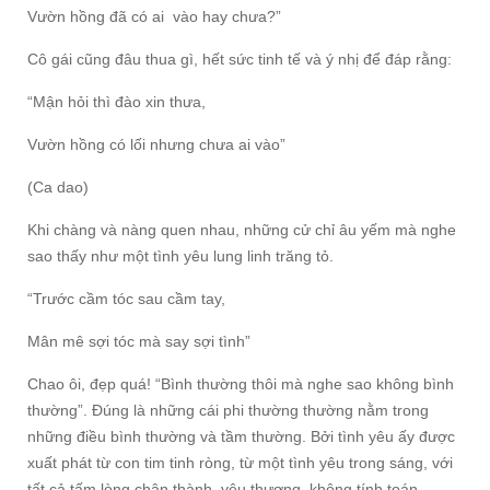
Vườn hồng đã có ai vào hay chưa?”
Cô gái cũng đâu thua gì, hết sức tinh tế và ý nhị để đáp rằng:
“Mận hỏi thì đào xin thưa,
Vườn hồng có lối nhưng chưa ai vào”
(Ca dao)
Khi chàng và nàng quen nhau, những cử chỉ âu yếm mà nghe
sao thấy như một tình yêu lung linh trăng tỏ.
“Trước cầm tóc sau cầm tay,
Mân mê sợi tóc mà say sợi tình”
Chao ôi, đẹp quá! “Bình thường thôi mà nghe sao không bình
thường”. Đúng là những cái phi thường thường nằm trong
những điều bình thường và tầm thường. Bởi tình yêu ấy được
xuất phát từ con tim tinh ròng, từ một tình yêu trong sáng, với
tất cả tấm lòng chân thành, yêu thương, không tính toán,