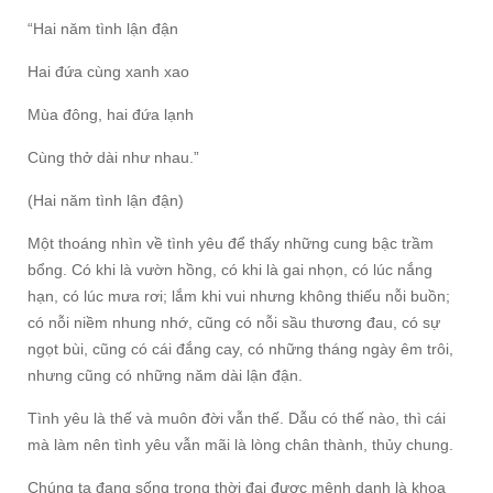
“Hai năm tình lận đận
Hai đứa cùng xanh xao
Mùa đông, hai đứa lạnh
Cùng thở dài như nhau.”
(Hai năm tình lận đận)
Một thoáng nhìn về tình yêu để thấy những cung bậc trầm
bổng. Có khi là vườn hồng, có khi là gai nhọn, có lúc nắng
hạn, có lúc mưa rơi; lắm khi vui nhưng không thiếu nỗi buồn;
có nỗi niềm nhung nhớ, cũng có nỗi sầu thương đau, có sự
ngọt bùi, cũng có cái đắng cay, có những tháng ngày êm trôi,
nhưng cũng có những năm dài lận đận.
Tình yêu là thế và muôn đời vẫn thế. Dẫu có thế nào, thì cái
mà làm nên tình yêu vẫn mãi là lòng chân thành, thủy chung.
Chúng ta đang sống trong thời đại được mệnh danh là khoa