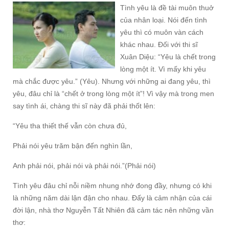
Tình yêu là đề tài muôn thuở
của nhân loại. Nói đến tình
yêu thì có muôn vàn cách
khác nhau. Đối với thi sĩ
Xuân Diệu: “Yêu là chết trong
lòng một ít. Vì mấy khi yêu
mà chắc được yêu.” (Yêu). Nhưng với những ai đang yêu, thì
yêu, đâu chỉ là “chết ở trong lòng một ít”! Vì vậy mà trong men
say tình ái, chàng thi sĩ này đã phải thốt lên:
“Yêu tha thiết thế vẫn còn chưa đủ,
Phải nói yêu trăm bận đến nghìn lần,
Anh phải nói, phải nói và phải nói.”(Phải nói)
Tình yêu đâu chỉ nỗi niềm nhung nhớ đong đầy, nhưng có khi
là những năm dài lận đận cho nhau. Đấy là cảm nhận của cái
đời lận, nhà thơ Nguyễn Tất Nhiên đã cảm tác nên những vần
thơ: