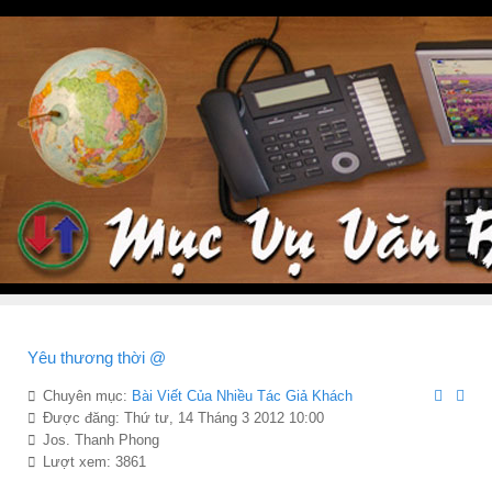
Yêu thương thời @
Chuyên mục:
Bài Viết Của Nhiều Tác Giả Khách
Được đăng: Thứ tư, 14 Tháng 3 2012 10:00
Jos. Thanh Phong
Lượt xem: 3861