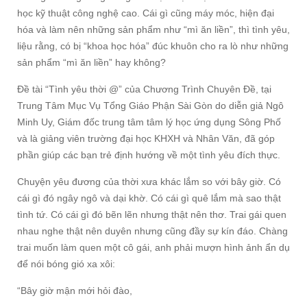
học kỹ thuật công nghệ cao. Cái gì cũng máy móc, hiện đại
hóa và làm nên những sản phẩm như “mì ăn liền”, thì tình yêu,
liệu rằng, có bị “khoa học hóa” đúc khuôn cho ra lò như những
sản phẩm “mì ăn liền” hay không?
Đề tài “Tình yêu thời @” của Chương Trình Chuyên Đề, tại
Trung Tâm Mục Vụ Tổng Giáo Phận Sài Gòn do diễn giả Ngô
Minh Uy, Giám đốc trung tâm tâm lý học ứng dụng Sông Phố
và là giảng viên trường đại học KHXH và Nhân Văn, đã góp
phần giúp các bạn trẻ định hướng về một tình yêu đích thực.
Chuyện yêu đương của thời xưa khác lắm so với bây giờ. Có
cái gì đó ngây ngô và dại khờ. Có cái gì quê lắm mà sao thật
tình tứ. Có cái gì đó bẽn lẽn nhưng thật nên thơ. Trai gái quen
nhau nghe thật nên duyên nhưng cũng đầy sự kín đáo. Chàng
trai muốn làm quen một cô gái, anh phải mượn hình ảnh ẩn dụ
để nói bóng gió xa xôi:
“Bây giờ mận mới hỏi đào,