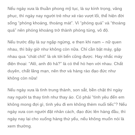
Nếu ngày xưa là thuần phong mỹ tục, là sự kính trọng, vâng
phục, thì ngày nay người trẻ như xé rào vượt lối, thể hiện đời
sống “phóng khoáng, thoáng mát”. Vì “phóng quá” và “thoáng
quá” nên phóng khoáng trở thành phóng túng, vô độ.
Nếu trước đây là sự ngập ngừng, e thẹn khi nam – nữ quen
nhau, thì bây giờ như không còn nữa. Chỉ cần bật máy, gặp
nhau qua “chát chít” là ok tới bến cũng được. Hay nhấc máy
điện thoại: “Alô, anh đó hả?” là có thể hò hẹn với nhau. Chất
duyên, chất lãng mạn, nên thơ và hàng rào đạo đức như
không còn nữa!
Nếu ngày xưa là tình trung thành, son sắt, bền chặt thì ngày
nay người ta thay tình như thay áo. Có phải “tình yêu đến em
không mong đợi gì, tình yêu đi em không thèm nuối tiếc”? Nếu
ngày xưa con người đặt nhân cách, đạo đức lên hàng đầu, thì
ngày nay lại cho xuống hàng thứ yếu, nếu không muốn nói là
xem thường.