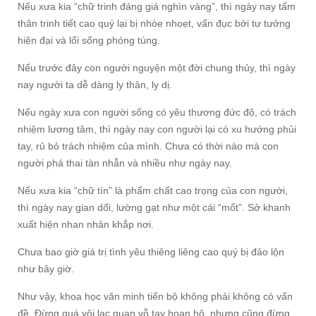
Nếu xưa kia “chữ trinh đáng giá nghìn vàng”, thì ngày nay tấm
thân trinh tiết cao quý lại bị nhòe nhoẹt, vẩn đục bởi tư tưởng
hiện đại và lối sống phóng túng.
Nếu trước đây con người nguyện một đời chung thủy, thì ngày
nay người ta dễ dàng ly thân, ly dị.
Nếu ngày xưa con người sống có yêu thương đức độ, có trách
nhiệm lương tâm, thì ngày nay con người lại có xu hướng phủi
tay, rủ bỏ trách nhiệm của mình. Chưa có thời nào mà con
người phá thai tàn nhẫn và nhiều như ngày nay.
Nếu xưa kia “chữ tín” là phẩm chất cao trọng của con người,
thì ngày nay gian dối, lường gạt như một cái “mốt”. Sở khanh
xuất hiện nhan nhản khắp nơi.
Chưa bao giờ giá trị tình yêu thiêng liêng cao quý bị đảo lộn
như bây giờ.
Như vậy, khoa học văn minh tiến bộ không phải không có vấn
đề. Đừng quá vội lạc quan vỗ tay hoan hô, nhưng cũng đừng