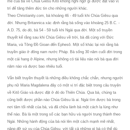
mẽ của bà về Chúa Giêsu Kitô không nghi ngờ gì được đặt vào vị
trí để tăng thêm đức tin cho những người khác.
Theo Christianity.com, bà khoảng 46 - 49 tuổi khi Chúa Giêsu qua
đời. Nhưng Britannica xác định rằng bà sống vào khoảng 25 B.C. -
A.D. 75, do đó, bà 54 - 59 tuổi khi Ngài qua đời. Một số truyền
thuyết kể rằng sau khi Chúa Giêsu về trời, bà đã cùng với Đức
Maria, và Tông Đồ Gioan đến Ephesô. Một số khác lại nói rằng bà
truyền giáo ở đông nam nước Pháp. Bà sống 30 năm cuối đời trong
một cái hang ở Alpine, nhưng không có tài liệu nào nói bà qua đời
năm nào và được bao nhiêu tuổi.
Vẫn biết truyền thuyết là những điều không chắc chắn, nhưng người
phụ nữ Maria Magdalena đây có một vị trí đặc biệt trong câu truyện
về Kitô Giáo và được đặt ở đó do Thiên Chúa. Qua bà, chúng ta
cũng biết được phần nào Chúa Giêsu là ai. Ngài tìm được bà trong
nơi tăm tối nhất của bà, và đã chữa lành bà một cách lạ lùng như
thế nào. Bà là một trong số các bạn hữu và người trung thành theo
Ngài. Những hành động của bà nói lên một cách mạnh mẽ nhất,
nâng đỡ sứ vụ của Chúa Giêsu, với tất cả những gì bà có thể dù