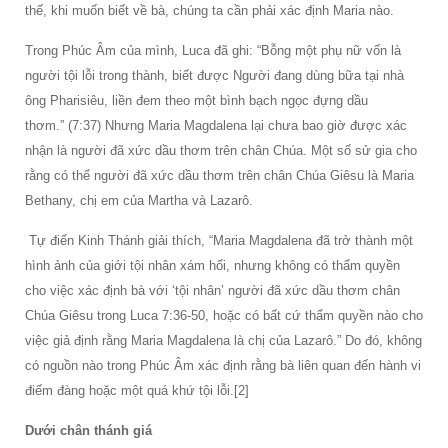
thế, khi muốn biết về bà, chúng ta cần phải xác định Maria nào.
Trong Phúc Âm của mình, Luca đã ghi: “Bỗng một phụ nữ vốn là
người tội lỗi trong thành, biết được Người đang dùng bữa tại nhà
ông Pharisiêu, liền đem theo một bình bạch ngọc đựng dầu
thơm.”
(7:37) Nhưng Maria Magdalena lại chưa bao giờ được xác
nhận là người đã xức dầu thơm trên chân Chúa. Một số sử gia cho
rằng có thể người đã xức dầu thơm trên chân Chúa Giêsu là Maria
Bethany, chị em của Martha và Lazarô.
Tự điển Kinh Thánh giải thích, “Maria Magdalena đã trở thành một
hình ảnh của giới tội nhân xám hối, nhưng không có thẩm quyền
cho việc xác định bà với ‘tội nhân’ người đã xức dầu thơm chân
Chúa Giêsu trong Luca 7:36-50, hoặc có bất cứ thẩm quyền nào cho
việc giả định rằng Maria Magdalena là chị của Lazarô.” Do đó, không
có nguồn nào trong Phúc Âm xác định rằng bà liên quan đến hành vi
điếm đàng hoặc một quá khứ tội lỗi.[2]
Dưới chân thánh giá