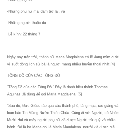
-Những phụ nữ mãi dâm trở lại, và
-Những người thuộc da.
Lễ kính: 22 tháng 7
Ngày nay trên trời, thánh nữ Maria Magdalena có lẽ đang mỉm cười,
vì suốt dòng lịch sử bà là người mang nhiều huyền thoại nhất.[4]
TÔNG ĐỒ CỦA CÁC TÔNG ĐỒ
“Tông Đồ của các Tông Đồ.” Đây là danh hiệu thánh Thomas
Aquinas đã dùng để gọi Maria Magdalena. [5]
“Sau đó, Đức Giêsu rảo qua các thành phố, làng mạc, rao giảng và
loan báo Tin Mừng Nước Thiên Chúa. Cùng đi với Người, có Nhóm
Mười Hai và mấy người phụ nữ đã được Người trừ quỷ và chữa
bệnh. Đó là bà Maria gọi là Maria Magdalena, người đã được giải