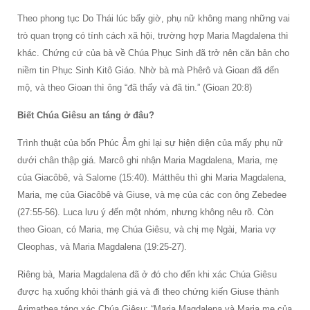
Theo phong tục Do Thái lúc bấy giờ, phụ nữ không mang những vai
trò quan trọng có tính cách xã hội, trường hợp Maria Magdalena thì
khác. Chứng cứ của bà về Chúa Phục Sinh đã trở nên căn bản cho
niềm tin Phục Sinh Kitô Giáo. Nhờ bà mà Phêrô và Gioan đã đến
mộ, và theo Gioan thì ông “đã thấy và đã tin.” (Gioan 20:8)
Biết Chúa Giêsu an táng ở đâu?
Trình thuật của bốn Phúc Âm ghi lại sự hiện diện của mấy phụ nữ
dưới chân thập giá. Marcô ghi nhận Maria Magdalena, Maria, mẹ
của Giacôbê, và Salome (15:40). Mátthêu thì ghi Maria Magdalena,
Maria, mẹ của Giacôbê và Giuse, và mẹ của các con ông Zebedee
(27:55-56). Luca lưu ý đến một nhóm, nhưng không nêu rõ. Còn
theo Gioan, có Maria, mẹ Chúa Giêsu, và chị mẹ Ngài, Maria vợ
Cleophas, và Maria Magdalena (19:25-27).
Riêng bà, Maria Magdalena đã ở đó cho đến khi xác Chúa Giêsu
được hạ xuống khỏi thánh giá và đi theo chứng kiến Giuse thành
Arimathea táng xác Chúa Giêsu: “Maria Magdalena và Maria mẹ của