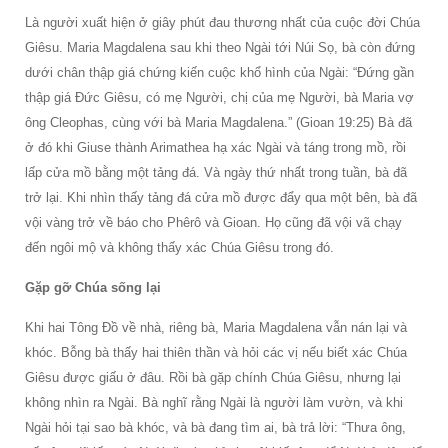
Là người xuất hiện ở giây phút đau thương nhất của cuộc đời Chúa
Giêsu. Maria Magdalena sau khi theo Ngài tới Núi Sọ, bà còn đứng
dưới chân thập giá chứng kiến cuộc khổ hình của Ngài: “Đứng gần
thập giá Đức Giêsu, có mẹ Người, chị của mẹ Người, bà Maria vợ
ông Cleophas, cùng với bà Maria Magdalena.” (Gioan 19:25) Bà đã
ở đó khi Giuse thành Arimathea hạ xác Ngài và táng trong mồ, rồi
lấp cửa mồ bằng một tảng đá. Và ngày thứ nhất trong tuần, bà đã
trở lại. Khi nhìn thấy tảng đá cửa mồ được đẩy qua một bên, bà đã
vội vàng trở về báo cho Phêrô và Gioan. Họ cũng đã vội vã chạy
đến ngôi mộ và không thấy xác Chúa Giêsu trong đó.
Gặp gỡ Chúa sống lại
Khi hai Tông Đồ về nhà, riêng bà, Maria Magdalena vẫn nán lại và
khóc. Bỗng bà thấy hai thiên thần và hỏi các vị nếu biết xác Chúa
Giêsu được giấu ở đâu. Rồi bà gặp chính Chúa Giêsu, nhưng lại
không nhìn ra Ngài. Bà nghĩ rằng Ngài là người làm vườn, và khi
Ngài hỏi tại sao bà khóc, và bà đang tìm ai, bà trả lời: “Thưa ông,