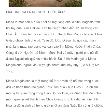
MAGDALENA LÀ AI TRONG PHÚC ÂM?
Maria là một phụ nữ Do Thái từ một làng chài ở tỉnh Magdala trên
bờ tây của Biển Galilee. Tên bà được nhắc đến 12 lần trong các
Phúc Âm, hơn tất cả các Tông Đồ. Thánh Kinh đã ghi lại việc Chúa
Giêsu chữa lành cho bà: “Sau đó, Đức Giêsu rảo qua các thành
phố, làng mạc, rao giảng và loan báo Tin Mừng Nước Thiên Chúa.
Cùng đi với Người, có Nhóm Mười Hai và mấy người phụ nữ đã
được Người trừ quỷ và chữa bệnh. Đó là bà Maria gọi là Maria
Magdalena, người đã được giải thoát khỏi bảy quỷ.”(Lc 8:1-2; Mc
16:9)
Maria Magdalena là một trong số ít nữ môn đệ nổi bật trong cuộc
đời và hành trình rao giảng Phúc Âm của Chúa Giêsu. Bà chiếm
một vị trí quan trọng trong Giáo Hội sơ khai, và được biết đến như
một người nhiệt thành theo Chúa Giêsu Kitô. Bà đã hiện diện khi
Ngài bị đóng đinh và trong giây phút an táng Ngài. Bà cũng là chứng