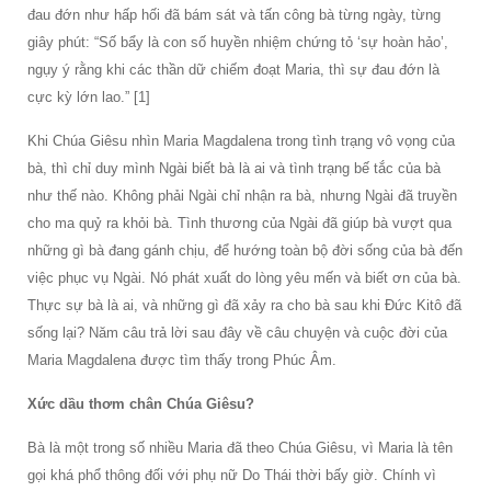
đau đớn như hấp hối đã bám sát và tấn công bà từng ngày, từng
giây phút: “Số bẩy là con số huyền nhiệm chứng tỏ ‘sự hoàn hảo’,
ngụy ý rằng khi các thần dữ chiếm đoạt Maria, thì sự đau đớn là
cực kỳ lớn lao.” [1]
Khi Chúa Giêsu nhìn Maria Magdalena trong tình trạng vô vọng của
bà, thì chỉ duy mình Ngài biết bà là ai và tình trạng bế tắc của bà
như thế nào. Không phải Ngài chỉ nhận ra bà, nhưng Ngài đã truyền
cho ma quỷ ra khỏi bà. Tình thương của Ngài đã giúp bà vượt qua
những gì bà đang gánh chịu, để hướng toàn bộ đời sống của bà đến
việc phục vụ Ngài. Nó phát xuất do lòng yêu mến và biết ơn của bà.
Thực sự bà là ai, và những gì đã xảy ra cho bà sau khi Đức Kitô đã
sống lại? Năm câu trả lời sau đây về câu chuyện và cuộc đời của
Maria Magdalena được tìm thấy trong Phúc Âm.
Xức dầu thơm chân Chúa Giêsu?
Bà là một trong số nhiều Maria đã theo Chúa Giêsu, vì Maria là tên
gọi khá phổ thông đối với phụ nữ Do Thái thời bấy giờ. Chính vì