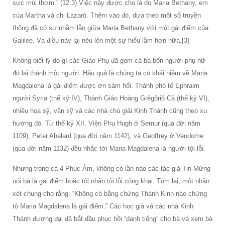
sực mùi thơm.” (12:3) Việc này được cho là do Maria Bethany, em
của Martha và chị Lazarô. Thêm vào đó, dựa theo một số truyền
thống đã có sự nhầm lẫn giữa Maria Bethany với một gái điếm của
Galilee. Và điều này lại nêu lên một sự hiểu lầm hơn nữa.[3]
Không biết lý do gì các Giáo Phụ đã gom cả ba bốn người phụ nữ
đó lại thành một người. Hậu quả là chúng ta có khái niệm về Maria
Magdalena là gái điếm được ơn sám hối. Thánh phó tế Ephraim
người Syria (thế kỷ IV), Thánh Giáo Hoàng Grêgôriô Cả (thế kỷ VI),
nhiều họa sỹ, văn sỹ và các nhà chú giải Kinh Thánh cũng theo xu
hướng đó. Từ thế kỷ XII, Viện Phụ Hugh ở Semur (qua đời năm
1109), Peter Abelard (qua đời năm 1142), và Geoffrey ở Vendome
(qua đời năm 1132) đều nhắc tới Maria Magdalena là người tội lỗi.
Nhưng trong cả 4 Phúc Âm, không có lần nào các tác giả Tin Mừng
nói bà là gái điếm hoặc tội nhân tội lỗi công khai. Tóm lại, một nhận
xét chung cho rằng: “Không có bằng chứng Thánh Kinh nào chứng
tỏ Maria Magdalena là gái điếm.” Các học giả và các nhà Kinh
Thánh đương đại đã bắt đầu phục hồi “danh tiếng” cho bà và xem bà