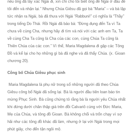
nếu ông đã lấy xác Ngài đi, xin chỉ cho tôi biết ông để Ngài ở đâu để
tôi đến và nhận lại.” Nhưng Chúa Giêsu đã gọi bà “Maria” – và bà lập
tức nhận ra Ngài, bà đã thưa với Ngài “Rabbuni!” có nghĩa là “Thầy”
trong tiếng Do Thái. Rồi Ngài đã bảo bà: “Đừng đụng đến Ta vì Ta
chưa về cùng Cha, nhưng hãy đi tìm và nói với các anh em Ta, Ta
về cùng Cha Ta cũng là Cha của các con, cùng Chúa Ta cũng là
Thiên Chúa của các con.” Vì thế, Maria Magdalena đi gặp các Tông
Đồ và kể lại cho họ những gì bà đã nghe và đã thấy Chúa. (x. Gioan
chương 20).
Công bố Chúa Giêsu phục sinh
Maria Magdalena là phụ nữ trong số những người đã theo Chúa
Giêsu công bố Ngài đã sống lại. Bà là người đầu tiên loan báo tin
mừng Phục Sinh. Bà cũng chứng tỏ rằng bà là người yêu Chúa nhất
khi đứng dưới chân thập giá trên đồi Calvariô cùng với Đức Maria,
Mẹ của Chúa, và tông đồ Gioan. Bà không chối và trốn chạy vì sợ
hãi như các tông đồ khác đã làm, nhưng ở lại với Ngài trong mọi
phút giây, cho đến tận ngôi mộ.