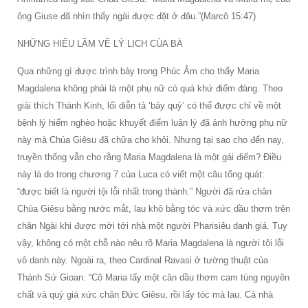
ông Giuse đã nhìn thấy ngài được đặt ở đâu.”(Marcô 15:47)
NHỮNG HIỂU LẦM VỀ LÝ LỊCH CỦA BÀ
Qua những gì được trình bày trong Phúc Âm cho thấy Maria
Magdalena không phải là một phụ nữ có quá khứ điếm đàng. Theo
giải thích Thánh Kinh, lối diễn tả ‘bảy quỷ’ có thể được chỉ về một
bệnh lý hiểm nghèo hoặc khuyết điểm luân lý đã ảnh hưởng phụ nữ
này mà Chúa Giêsu đã chữa cho khỏi. Nhưng tại sao cho đến nay,
truyền thống vẫn cho rằng Maria Magdalena là một gái điếm? Điều
này là do trong chương 7 của Luca có viết một câu tổng quát:
“được biết là người tội lỗi nhất trong thành.” Người đã rửa chân
Chúa Giêsu bằng nước mắt, lau khô bằng tóc và xức dầu thơm trên
chân Ngài khi được mời tới nhà một người Pharisiêu danh giá. Tuy
vậy, không có một chỗ nào nêu rõ Maria Magdalena là người tội lỗi
vô danh này. Ngoài ra, theo Cardinal Ravasi ở tường thuật của
Thánh Sử Gioan: “Cô Maria lấy một cân dầu thơm cam tùng nguyên
chất và quý giá xức chân Đức Giêsu, rồi lấy tóc mà lau. Cả nhà