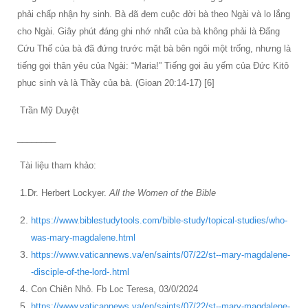
phải chấp nhận hy sinh. Bà đã đem cuộc đời bà theo Ngài và lo lắng
cho Ngài. Giây phút đáng ghi nhớ nhất của bà không phải là Đấng
Cứu Thế của bà đã đứng trước mặt bà bên ngôi một trống, nhưng là
tiếng gọi thân yêu của Ngài: “Maria!” Tiếng gọi âu yếm của Đức Kitô
phục sinh và là Thầy của bà. (Gioan 20:14-17) [6]
Trần Mỹ Duyệt
________
Tài liệu tham khảo:
1.Dr. Herbert Lockyer.
A
ll the Women of the Bible
https://www.biblestudytools.com/bible-study/topical-studies/who-
was-mary-magdalene.html
https://www.vaticannews.va/en/saints/07/22/st--mary-magdalene-
-disciple-of-the-lord-.html
Con Chiên Nhỏ. Fb Loc Teresa, 03/0/2024
https://www.vaticannews.va/en/saints/07/22/st--mary-magdalene-