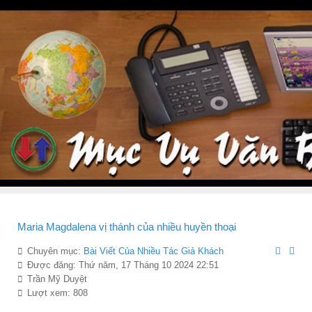
Maria Magdalena vị thánh của nhiều huyền thoại
Chuyên mục:
Bài Viết Của Nhiều Tác Giả Khách
Được đăng: Thứ năm, 17 Tháng 10 2024 22:51
Trần Mỹ Duyệt
Lượt xem: 808