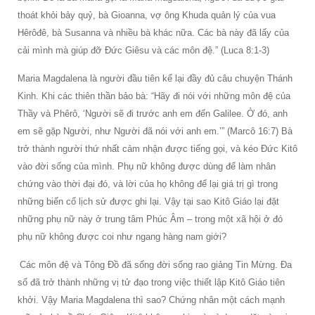
thoát khỏi bảy quỷ, bà Gioanna, vợ ông Khuda quản lý của vua
Hêrôđê, bà Susanna và nhiều bà khác nữa. Các bà này đã lấy của
cải mình mà giúp đỡ Đức Giêsu và các môn đệ.” (Luca 8:1-3)
Maria Magdalena là người đầu tiên kể lại đầy đủ câu chuyện Thánh
Kinh. Khi các thiên thần bảo bà: “Hãy đi nói với những môn đệ của
Thầy và Phêrô, ‘Người sẽ đi trước anh em đến Galilee. Ở đó, anh
em sẽ gặp Người, như Người đã nói với anh em.’” (Marcô 16:7) Bà
trở thành người thứ nhất cảm nhận được tiếng gọi, và kéo Đức Kitô
vào đời sống của mình. Phụ nữ không được dùng để làm nhân
chứng vào thời đại đó, và lời của họ không để lại giá trị gì trong
những biến cố lịch sử được ghi lại. Vậy tại sao Kitô Giáo lại đặt
những phụ nữ này ở trung tâm Phúc Âm – trong một xã hội ở đó
phụ nữ không được coi như ngang hàng nam giới?
Các môn đệ và Tông Đồ đã sống đời sống rao giảng Tin Mừng. Đa
số đã trở thành những vị tử đạo trong việc thiết lập Kitô Giáo tiên
khởi. Vậy Maria Magdalena thì sao? Chứng nhân một cách mạnh