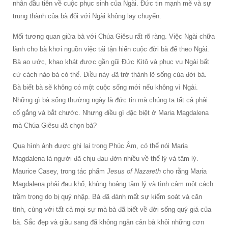
nhân đầu tiên về cuộc phục sinh của Ngài. Đức tin mạnh mẽ và sự
trung thành của bà đối với Ngài không lay chuyển.
Mối tương quan giữa bà với Chúa Giêsu rất rõ ràng. Việc Ngài chữa
lành cho bà khơi nguồn việc tái tận hiến cuộc đời bà để theo Ngài.
Bà ao ước, khao khát được gần gũi Đức Kitô và phục vụ Ngài bất
cứ cách nào bà có thể. Điều này đã trở thành lẽ sống của đời bà.
Bà biết bà sẽ không có một cuộc sống mới nếu không vì Ngài.
Những gì bà sống thường ngày là đức tin mà chúng ta tất cả phải
cố gắng và bắt chước. Nhưng điều gì đặc biệt ở Maria Magdalena
mà Chúa Giêsu đã chọn bà?
Qua hình ảnh được ghi lại trong Phúc Âm, có thể nói Maria
Magdalena là người đã chịu đau đớn nhiều về thể lý và tâm lý.
Maurice Casey, trong tác phẩm
Jesus of Nazareth
cho rằng Maria
Magdalena phải đau khổ, khủng hoảng tâm lý và tình cảm một cách
trầm trọng do bị quỷ nhập. Bà đã đánh mất sự kiểm soát và căn
tính, cùng với tất cả mọi sự mà bà đã biết về đời sống quý giá của
bà. Sắc đẹp và giầu sang đã không ngăn cản bà khỏi những cơn