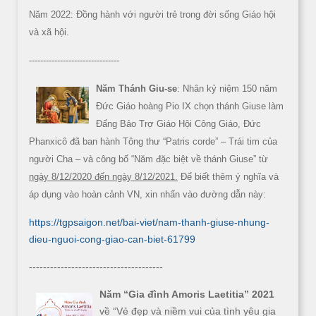
Năm 2022: Đồng hành với người trẻ trong đời sống Giáo hội
và xã hội.
--------------------------------
Năm Thánh Giu-se
: Nhân kỷ niệm 150 năm
Đức Giáo hoàng Pio IX chọn thánh Giuse làm
Đấng Bảo Trợ Giáo Hội Công Giáo, Đức
Phanxicô đã ban hành Tông thư “Patris corde” – Trái tim của
người Cha – và công bố “Năm đặc biệt về thánh Giuse” từ
ngày 8/12/2020 đến ngày 8/12/2021.
Để biết thêm ý nghĩa và
áp dụng vào hoàn cảnh VN, xin nhấn vào đường dẫn này:
https://tgpsaigon.net/bai-viet/nam-thanh-giuse-nhung-
dieu-nguoi-cong-giao-can-biet-61799
--------------------------------------
Năm “Gia đình Amoris Laetitia” 2021
về “Vẻ đẹp và niềm vui của tình yêu gia