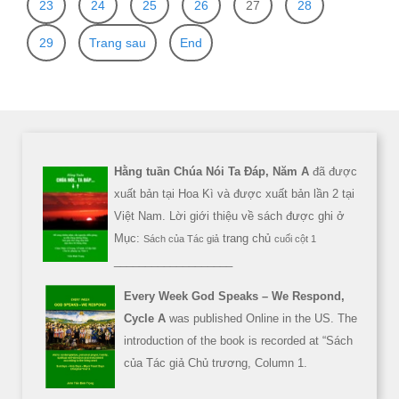
23
24
25
26
27
28
29
Trang sau
End
Hằng tuần Chúa Nói Ta Đáp, Năm A
đã được
xuất bản tại Hoa Kì và được xuất bản lần 2 tại
Việt Nam. Lời giới thiệu về sách được ghi ở
Mục:
trang chủ
Sách của Tác giả
cuối cột 1
___________________
Every Week God Speaks – We Respond,
Cycle A
was published Online in the US. The
introduction of the book is recorded at “Sách
của Tác giả Chủ trương, Column 1.