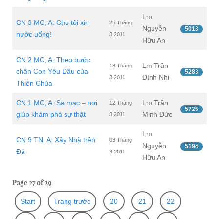
Lm
CN 3 MC, A: Cho tôi xin
25 Tháng
Nguyễn
5013
nước uống!
3 2011
Hữu An
CN 2 MC, A: Theo bước
Lm Trần
18 Tháng
chân Con Yêu Dấu của
5283
Đình Nhi
3 2011
Thiên Chúa
CN 1 MC, A: Sa mạc – nơi
Lm Trần
12 Tháng
5725
giúp khám phá sự thật
Minh Đức
3 2011
Lm
CN 9 TN, A: Xây Nhà trên
03 Tháng
Nguyễn
5194
Đá
3 2011
Hữu An
Page 27 of 29
Start
Trang trước
20
21
22