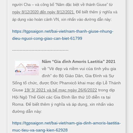
người Cha – và công bố “Năm đặc biệt về thánh Giuse” từ
ngày 8/12/2020 đến ngày 8/12/2021.
Để biết thêm ý nghĩa và
áp dụng vào hoàn cảnh VN, xin nhấn vào đường dẫn này:
https://tgpsaigon.net/bai-viet/nam-thanh-giuse-nhung-
dieu-nguoi-cong-giao-can-biet-61799
--------------------------------------
Năm “Gia đình Amoris Laetitia” 2021
về “Vẻ đẹp và niềm vui của tình yêu gia
đình” do Bộ Giáo Dân, Gia Đình và Sự
Sống tổ chức, được Đức Phanxicô khai mạc dịp Lễ Thánh
Giuse
19/ 3/ 2021 và bế mạc ngày 26/6/2022
trong dịp
Hội Ngộ Thế Giới các Gia Đình lần thứ 10 diễn ra tại
Roma. Để biết thêm ý nghĩa và áp dụng, xin nhấn vào
đường dẫn này:
https://tgpsaigon.net/bai-viet/nam-gia-dinh-amoris-laetitia-
muc-tieu-va-sang-kien-62928