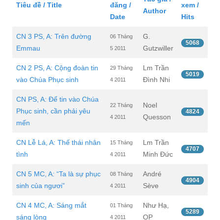
Tiêu đề / Title
đăng /
xem /
Author
Date
Hits
CN 3 PS, A: Trên đường
G.
06 Tháng
5068
Emmau
Gutzwiller
5 2011
CN 2 PS, A: Cộng đoàn tin
Lm Trần
29 Tháng
5019
vào Chúa Phục sinh
Đình Nhi
4 2011
CN PS, A: Để tin vào Chúa
Noel
22 Tháng
Phục sinh, cần phải yêu
4824
Quesson
4 2011
mến
CN Lễ Lá, A: Thế thái nhân
Lm Trần
15 Tháng
4707
tình
Minh Đức
4 2011
CN 5 MC, A: “Ta là sự phục
André
08 Tháng
4904
sinh của ngươi”
Sève
4 2011
CN 4 MC, A: Sáng mắt
Như Hạ,
01 Tháng
5289
sáng lòng
OP
4 2011