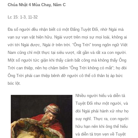
Chúa Nhật 4 Mùa Chay, Năm C
Lc 15: 1-3, 11-32
Đa số người đều nhận biết có một Đấng Tuyệt Đối, nhờ Ngài mà
vạn sự vạn vật hiện hữu. Ngài vượt trên mọi sự mọi loài, không ai
với tới Ngài được, Ngài ở trên trời. “Ông Trời” trong ngôn ngữ Việt
Nam cũng chỉ một thực tại siêu vượt, rất gần và rất xa con người.
Một số người tức giận khi thấy cảnh bất công mà không thấy Ông
Trời can thiệp, nên họ châm biếm “Ông Trời không có mắt”; họ đòi
Ông Trời phải can thiệp bênh đỡ người cô thế cô thân bị áp bức
bóc lột.
Nhiều người hiểu và diễn tả
Tuyệt Đối như một người, và
đòi Ngài phải hành xử như họ
suy nghĩ. Thực ra, con người
hữu hạn nên khi ông thể hiểu
và diễn tả trọn vẹn về Tuyệt