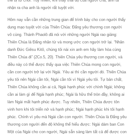
thể bị từ chối. Tuy nhiên, khi thấy thái độ của người cha, anh ta
nhận ra cha anh là người rất tuyệt vời.
Hôm nay vẫn cần những trung gian để trình bày cho con người thấy
dung mạo tuyệt vời của Thiên Chúa: Đấng yêu thương con người
vô cùng. Thánh Phaolô đã nói với những người Ngài rao giảng:
Thiên Chúa là Đấng nhân từ và mong ước con người trở lại. “Nhân
danh Đức Giêsu Kitô, chúng tôi nài xin anh em hãy làm hòa cùng
Thiên Chúa đi” (2Co.5, 20). Thiên Chúa yêu thương con người, và
điều này có thể được thấy qua việc Thiên Chúa mong con người,
cần con người trở lại với Ngài. Yêu ai thì cần người đó. Thiên Chúa
yêu tôi nên Ngài cần tôi, Ngài cần tôi vì Ngài yêu tôi. Tự bản chất,
Thiên Chúa không cần ai cả, Ngài hạnh phúc với chính Ngài; không
cần ai làm gì để Ngài hạnh phúc; Ngài là hữu thể tròn đầy, không ai
làm Ngài mất hạnh phúc được. Tuy nhiên, Thiên Chúa được tôn
vinh hơn khi tôi triển nở và hạnh phúc; Ngài hạnh phúc khi tôi hạnh
phúc. Chính vì yêu mà Ngài cần con người. Thiên Chúa là Đấng yêu
thương con người đến độ không thể hiểu được: Ngài dám ban Con
Một của Ngài cho con người, Ngài sẵn sàng làm tất cả để được con