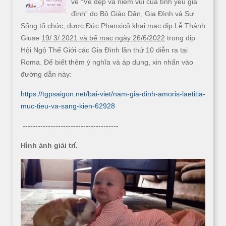
về “Vẻ đẹp và niềm vui của tình yêu gia
đình” do Bộ Giáo Dân, Gia Đình và Sự
Sống tổ chức, được Đức Phanxicô khai mạc dịp Lễ Thánh
Giuse
19/ 3/ 2021 và bế mạc ngày 26/6/2022
trong dịp
Hội Ngộ Thế Giới các Gia Đình lần thứ 10 diễn ra tại
Roma. Để biết thêm ý nghĩa và áp dụng, xin nhấn vào
đường dẫn này:
https://tgpsaigon.net/bai-viet/nam-gia-dinh-amoris-laetitia-
muc-tieu-va-sang-kien-62928
--------------------------------------
Hình ảnh giải trí.