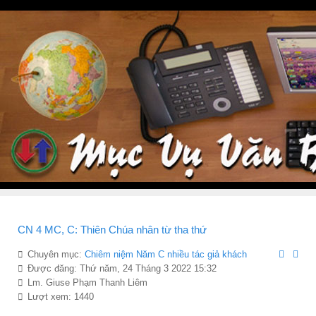
CN 4 MC, C: Thiên Chúa nhân từ tha thứ
Chuyên mục:
Chiêm niệ̣m Năm C nhiều tác giả khách
Được đăng: Thứ năm, 24 Tháng 3 2022 15:32
Lm. Giuse Phạm Thanh Liêm
Lượt xem: 1440