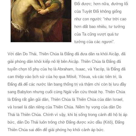
Đối được; hơn nữa, đường lối
của Tuyệt Đối không giống
như con người: “như trời cao
hơn đất bao nhiêu, tư tưởng
của Ta cũng vượt quá tư
tưởng của các ngươi”.
Với dân Do Thái, Thiên Chúa là Đấng đã đưa dân ra khỏi Aicập, đã
giải phóng dân khỏi kiếp nô lệ bên Aicập. Thiên Chúa là Đấng đã
tuyển chọn tổ phụ của họ là Abraham, Isaac, và Yacóp, là Đấng đã
can thiệp vào lịch sử của họ qua Môsê, Yôsua, và các tiên tri, là
Đấng đã để các nước lân bang thống trị và thậm chí còn bị lưu đầy
sang Babylon nhưng cuối cùng Ngài vẫn cứu thoát họ. Thiên Chúa
là Đấng rất gần gũi dân, Thiên Chúa là Thiên Chúa của dân Israel,
và Israel là dân riêng của Thiên Chúa. Niềm hy vọng của dân Do
Thái là Thiên Chúa. Chính vì vậy, khi bị sống trong cảnh đô hộ bị áp
bức, dân Do Thái luôn trông chờ Đấng được xức dầu (Kitô), Đấng
Thiên Chúa sai đến để giải phóng họ khỏi cảnh áp bức.