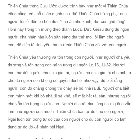
Thiên Chúa trong Cựu Ước được trình bày như một vị Thiên Chúa
công bằng, có chỗ nhấn mạnh như thể Thiên Chúa trừng phạt con
người tội lỗi đến ba bốn đời: “cha ăn nho xanh, đời con ghê răng”.
Hôm nay trong tin mừng theo thánh Luca, Đức Giêsu dùng dụ ngôn
người cha nhân hậu luôn sẵn sàng tha thứ mọi lỗi lầm cho người
con, để diễn tả tình yêu tha thứ của Thiên Chúa đối với con người.
Thiên Chúa yêu thương và tôn trọng con người, như người cha yêu
thương và tôn trọng con mình trong dụ ngôn Lc.15, 11-32. Người
con thứ đòi người cha chia gia tài; người cha chia gia tài cho anh ta
cho dù người con không có quyền đòi hỏi như vậy, dù biết rằng
người con đó chẳng chóng thì chầy sẽ bỏ nhà ra đi. Người cha biết
con mình một khi bỏ nhà đi sẽ khổ, sẽ mất hết tài sản, nhưng người
cha vẫn tôn trọng người con. Người cha rất đau lòng nhưng ông vẫn
làm như người con muốn. Thiên Chúa ban tự do cho con người,
Ngài luôn tôn trọng tự do của con người cho dù con người có lạm
dụng tự do đó để phản bội Ngài.