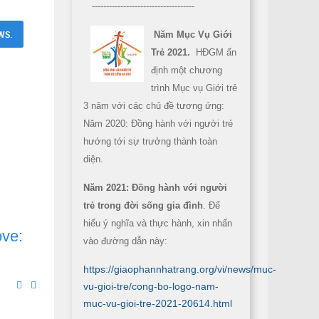
------------------------------------
WS.
Năm Mục Vụ Giới
Trẻ 2021.
HĐGM ấn
định một chương
trình Mục vụ Giới trẻ
3 năm với các chủ đề tương ứng:
Năm 2020: Đồng hành với người trẻ
hướng tới sự trưởng thành toàn
diện.
Năm 2021: Đồng hành với người
trẻ trong đời sống gia đình
. Để
hiểu ý nghĩa và thực hành, xin nhấn
ove:
vào đường dẫn này:
https://giaophannhatrang.org/vi/news/muc-
vu-gioi-tre/cong-bo-logo-nam-
muc-vu-gioi-tre-2021-20614.html