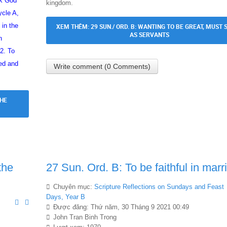
ek God
kingdom.
cle A,
 in the
XEM THÊM: 29 SUN./ ORD. B: WANTING TO BE GREAT, MUST 
AS SERVANTS
n
2. To
ted and
Write comment (0 Comments)
THE
the
27 Sun. Ord. B: To be faithful in marr
Chuyên mục:
Scripture Reflections on Sundays and Feast
Days, Year B
Được đăng: Thứ năm, 30 Tháng 9 2021 00:49
John Tran Binh Trong