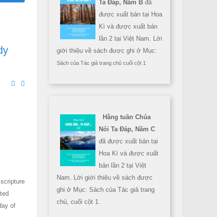
Ta Đáp, Năm B
đã
được xuất bản tại Hoa
Kì và được xuất bản
lần 2 tại Việt Nam. Lời
dy
giới thiệu về sách được ghi ở Mục:
Sách của Tác giả trang chủ cuối cột 1
Hằng tuần Chúa
Nói Ta Đáp, Năm C
đã được xuất bản tại
Hoa Kì và được xuất
bản lần 2 tại Việt
Nam. Lời giới thiệu về sách được
 scripture
ghi ở Mục: Sách của Tác giả trang
cted
chủ, cuối cột 1.
day of