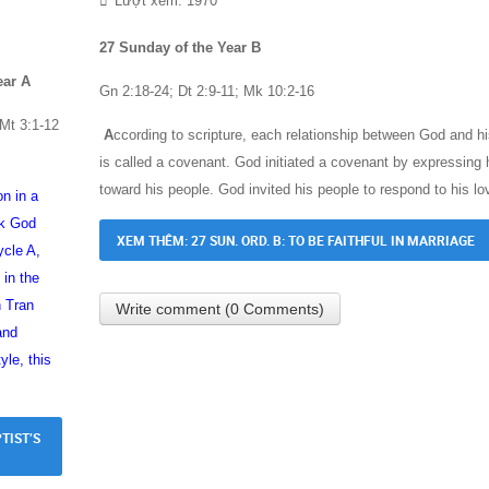
Lượt xem: 1970
27 Sunday of the Year B
ear A
Gn 2:18-24; Dt 2:9-11; Mk 10:2-16
 Mt 3:1-12
A
ccording to scripture, each relationship between God and h
is called a covenant. God initiated a covenant by expressing 
toward his people. God invited his people to respond to his lo
on in a
ek God
XEM THÊM: 27 SUN. ORD. B: TO BE FAITHFUL IN MARRIAGE
cle A,
 in the
n Tran
Write comment (0 Comments)
and
yle, this
TIST’S