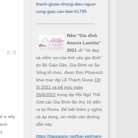
thanh-giuse-nhung-dieu-nguoi-
cong-giao-can-biet-61799
--------------------------------------
Năm “Gia đình
Amoris Laetitia”
2021
về “Vẻ đẹp
và niềm vui của tình yêu gia đình”
do Bộ Giáo Dân, Gia Đình và Sự
Sống tổ chức, được Đức Phanxicô
khai mạc dịp Lễ Thánh Giuse
19/
3/ 2021 và bế mạc ngày
26/6/2022
trong dịp Hội Ngộ Thế
Giới các Gia Đình lần thứ 10 diễn
ra tại Roma. Để biết thêm ý nghĩa
và áp dụng, xin nhấn vào đường
at is why
dẫn này:
avor:
is
https://tgpsaigon.net/bai-viet/nam-