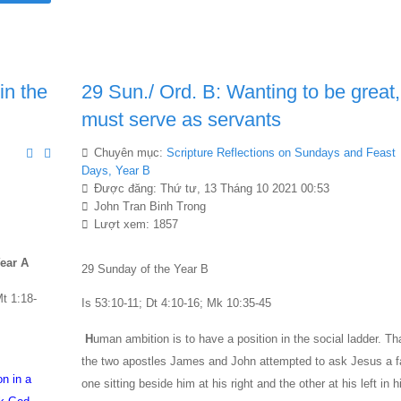
in the
29 Sun./ Ord. B: Wanting to be great,
must serve as servants
Chuyên mục:
Scripture Reflections on Sundays and Feast
Days, Year B
Được đăng: Thứ tư, 13 Tháng 10 2021 00:53
John Tran Binh Trong
Lượt xem: 1857
ear A
29 Sunday of the Year B
t 1:18-
Is 53:10-11; Dt 4:10-16; Mk 10:35-45
H
uman ambition is to have a position in the social ladder. Th
the two apostles James and John attempted to ask Jesus a f
on in a
one sitting beside him at his right and the other at his left in h