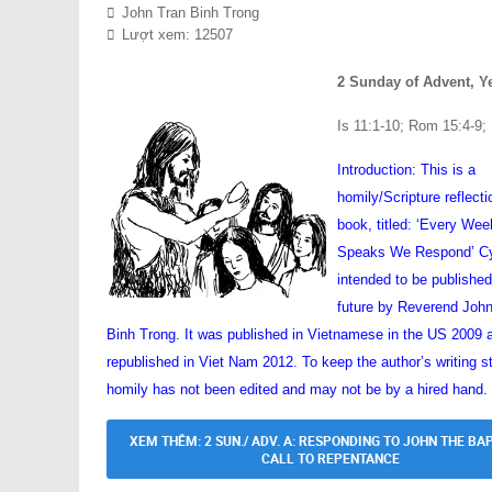
John Tran Binh Trong
Lượt xem: 12507
2 Sunday of Advent, Y
Is 11:1-10; Rom 15:4-9;
Introduction: This is a
homily/Scripture reflecti
book, titled: ‘Every We
Speaks We Respond’ Cy
intended to be published
future by Reverend Joh
Binh Trong. It was published in Vietnamese in the US 2009 
republished in Viet Nam 2012. To keep the author’s writing st
homily has not been edited and may not be by a hired hand.
XEM THÊM: 2 SUN./ ADV. A: RESPONDING TO JOHN THE BAP
CALL TO REPENTANCE