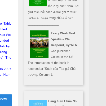
Kì và được xuất bản
lần 2 tại Việt Nam. Lời
giới thiệu về sách được ghi ở Mục:
trang chủ
Sách của Tác giả
cuối cột 1
he ‘Table
___________________
itled
Every Week God
eaks We
Speaks – We
tended
Respond, Cycle A
lish by
was published
Trong
Online in the US.
ng). The
The introduction of the book is
 in 2007
recorded at “Sách của Tác giả Chủ
iet Nam
trương, Column 1.
KS WE
Hằng tuần Chúa Nói