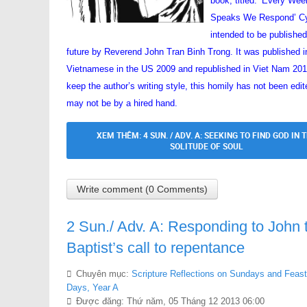
book, titled: ‘Every We
Speaks We Respond’ Cy
intended to be published
future by Reverend John Tran Binh Trong. It was published i
Vietnamese in the US 2009 and republished in Viet Nam 201
keep the author’s writing style, this homily has not been edi
may not be by a hired hand.
XEM THÊM: 4 SUN. / ADV. A: SEEKING TO FIND GOD IN 
SOLITUDE OF SOUL
Write comment (0 Comments)
2 Sun./ Adv. A: Responding to John 
Baptist’s call to repentance
Chuyên mục:
Scripture Reflections on Sundays and Feast
Days, Year A
Được đăng: Thứ năm, 05 Tháng 12 2013 06:00