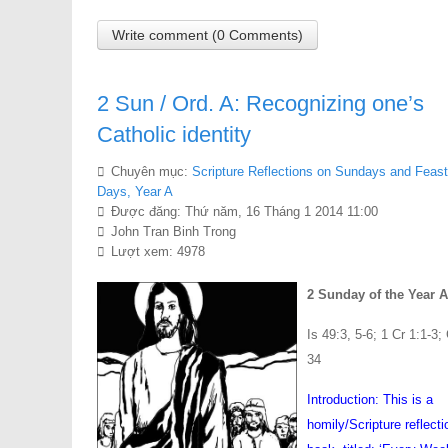
Write comment (0 Comments)
2 Sun / Ord. A: Recognizing one’s
Catholic identity
Chuyên mục:
Scripture Reflections on Sundays and Feast
Days, Year A
Được đăng: Thứ năm, 16 Tháng 1 2014 11:00
John Tran Binh Trong
Lượt xem: 4978
2 Sunday of the Year A
Is 49:3, 5-6; 1 Cr 1:1-3;
34
Introduction: This is a
homily/Scripture reflecti