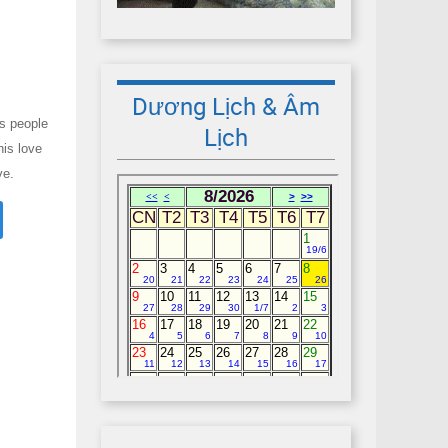
Dương Lịch & Âm
is people
Lịch
his love
ve.