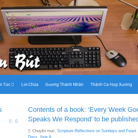
in Tức
Lời Chúa
Gương Thánh Nhân
Thánh Ca Hợp Xướng
s
Contents of a book: ‘Every Week Go
Speaks We Respond’ to be publishe
Chuyên mục:
Scripture Reflections on Sundays and Feast
Days, Year A