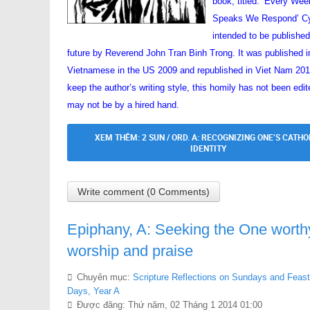
book, titled: ‘Every We
Speaks We Respond’ Cy
intended to be published
future by Reverend John Tran Binh Trong. It was published i
Vietnamese in the US 2009 and republished in Viet Nam 201
keep the author’s writing style, this homily has not been edi
may not be by a hired hand.
XEM THÊM: 2 SUN / ORD. A: RECOGNIZING ONE’S CATHO
IDENTITY
Write comment (0 Comments)
Epiphany, A: Seeking the One worth
worship and praise
Chuyên mục:
Scripture Reflections on Sundays and Feast
Days, Year A
Được đăng: Thứ năm, 02 Tháng 1 2014 01:00