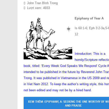
John Tran BInh Trong
Lượt xem: 4933
Epiphany of Year A
Is 60:1-6; Eph 3:2-3a,5-
12
Introduction: This is a
homily/Scripture reflecti
book, titled: ‘Every Week God Speaks We Respond’ Cycle A
intended to be published in the future by Reverend John Tra
Trong. It was published in Vietnamese in the US 2009 and r
in Viet Nam 2012. To keep the author’s writing style, this ho
not been edited and may not be by a hired hand.
XEM THÊM: EPIPHANY, A: SEEKING THE ONE WORTHY OF W
AND PRAISE