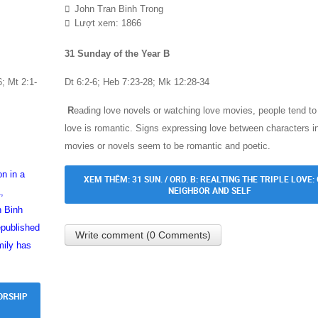
John Tran Binh Trong
Lượt xem: 1866
31 Sunday of the Year B
6; Mt 2:1-
Dt 6:2-6; Heb 7:23-28; Mk 12:28-34
R
eading love novels or watching love movies, people tend to
love is romantic. Signs expressing love between characters i
movies or novels seem to be romantic and poetic.
on in a
XEM THÊM: 31 SUN. / ORD. B: REALTING THE TRIPLE LOVE: 
NEIGHBOR AND SELF
,
n Binh
epublished
Write comment (0 Comments)
mily has
ORSHIP