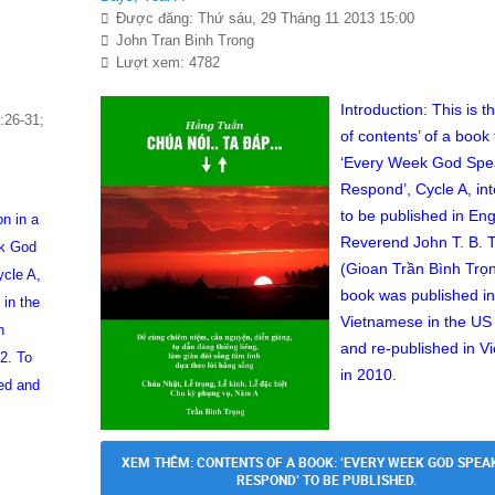
Được đăng: Thứ sáu, 29 Tháng 11 2013 15:00
John Tran Binh Trong
Lượt xem: 4782
Introduction: This is t
:26-31;
of contents’ of a book t
‘Every Week God Sp
Respond’, Cycle A, in
to be published in Eng
on in a
Reverend John T. B. 
ek God
(Gioan Trần Bình Trọ
cle A,
book was published in
 in the
Vietnamese in the US
n
and re-published in V
2. To
in 2010.
ted and
XEM THÊM: CONTENTS OF A BOOK: ‘EVERY WEEK GOD SPEA
RESPOND’ TO BE PUBLISHED.