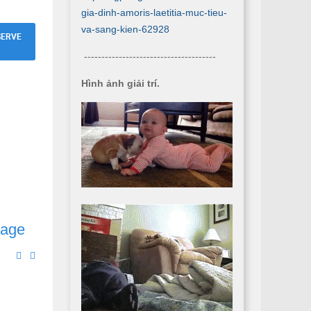
gia-dinh-amoris-laetitia-muc-tieu-
va-sang-kien-62928
SERVE
--------------------------------------
Hình ảnh giải trí.
iage