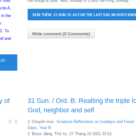
ek God
the liturgical year. Next Sunday is Christ the King Sunday.
cle A,
XEM THÊM: 33 SUN./ B: AS FOR THE LAST DAY, NO BODY KNO
 in the
n
2. To
Write comment (0 Comments)
ted and
LIC
y of
31 Sun. / Ord. B: Realting the triple l
God, neighbor and self
Chuyên mục:
Scripture Reflections on Sundays and Feast
Days, Year B
Được đăng: Thứ tư, 27 Tháng 10 2021 23:51