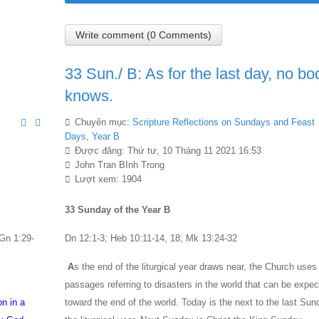
Write comment (0 Comments)
33 Sun./ B: As for the last day, no bo
knows.
Chuyên mục:
Scripture Reflections on Sundays and Feast
Days, Year B
Được đăng: Thứ tư, 10 Tháng 11 2021 16:53
John Tran BInh Trong
Lượt xem: 1904
33 Sunday of the Year B
 Gn 1:29-
Dn 12:1-3; Heb 10:11-14, 18; Mk 13:24-32
A
s the end of the liturgical year draws near, the Church uses
passages referring to disasters in the world that can be expe
on in a
toward the end of the world. Today is the next to the last Sun