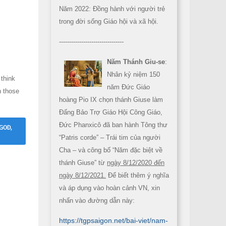
Năm 2022: Đồng hành với người trẻ
trong đời sống Giáo hội và xã hội.
--------------------------------
Năm Thánh Giu-se
:
Nhân kỷ niệm 150
 think
năm Đức Giáo
n those
hoàng Pio IX chọn thánh Giuse làm
Đấng Bảo Trợ Giáo Hội Công Giáo,
Đức Phanxicô đã ban hành Tông thư
GOD,
“Patris corde” – Trái tim của người
Cha – và công bố “Năm đặc biệt về
thánh Giuse” từ
ngày 8/12/2020 đến
ngày 8/12/2021.
Để biết thêm ý nghĩa
và áp dụng vào hoàn cảnh VN, xin
nhấn vào đường dẫn này:
https://tgpsaigon.net/bai-viet/nam-