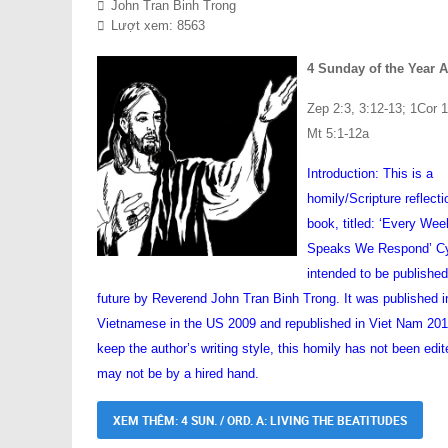
John Tran Binh Trong
Lượt xem: 8563
4 Sunday of the Year A
Zep 2:3, 3:12-13; 1Cor 1
Mt 5:1-12a
Introduction: This is a
homily/Scripture reflecti
book, titled: ‘Every We
Speaks We Respond’ Cy
intended to be published
future by Reverend John Tran Binh Trong. It was published i
Vietnamese in the US 2009 and republished in Viet Nam 201
keep the author’s writing style, this homily has not been edi
may not be by a hired hand.
XEM THÊM: 4 SUN. / ORD. A: LIVING THE BEATITUDES