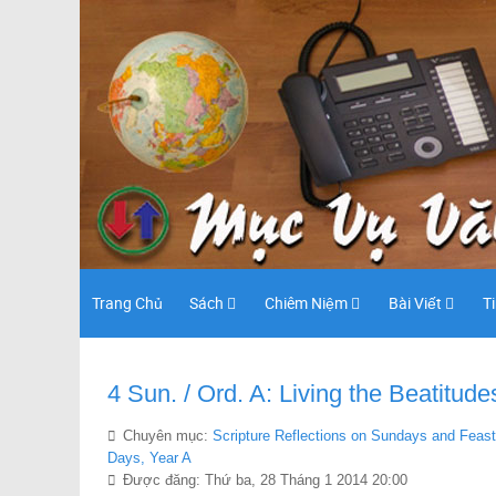
Trang Chủ
Sách
Chiêm Niệm
Bài Viết
T
4 Sun. / Ord. A: Living the Beatitude
Chuyên mục:
Scripture Reflections on Sundays and Feast
Days, Year A
Được đăng: Thứ ba, 28 Tháng 1 2014 20:00